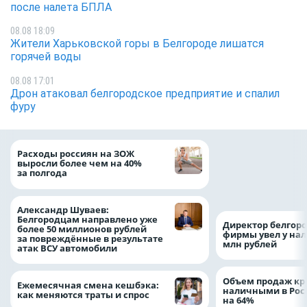
после налета БПЛА
08.08 18:09
Жители Харьковской горы в Белгороде лишатся
горячей воды
08.08 17:01
Дрон атаковал белгородское предприятие и спалил
фуру
Президент Росси
Расходы россиян на ЗОЖ
Путин провёл раб
выросли более чем на 40%
с врио губернато
за полгода
Белгородской обл
Александром Шу
Александр Шуваев:
Белгородцам направлено уже
Директор белгор
более 50 миллионов рублей
фирмы увел у нал
за повреждённые в результате
млн рублей
атак ВСУ автомобили
Объем продаж кр
Ежемесячная смена кешбэка:
наличными в Рос
как меняются траты и спрос
на 64%