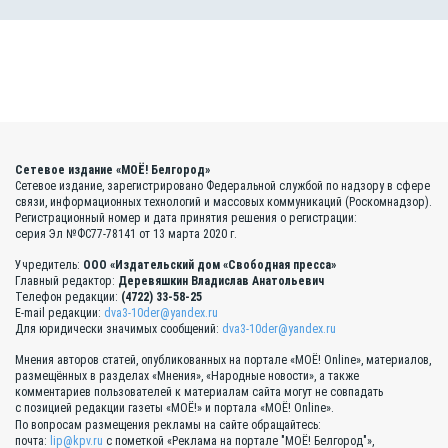
Сетевое издание «МОЁ! Белгород»
Сетевое издание, зарегистрировано Федеральной службой по надзору в сфере
связи, информационных технологий и массовых коммуникаций (Роскомнадзор).
Регистрационный номер и дата принятия решения о регистрации:
серия Эл №ФС77-78141 от 13 марта 2020 г.
Учредитель:
ООО «Издательский дом «Свободная пресса»
Главный редактор:
Деревяшкин Владислав Анатольевич
Телефон редакции:
(4722) 33-58-25
E-mail редакции:
dva3-10der@yandex.ru
Для юридически значимых сообщений:
dva3-10der@yandex.ru
Мнения авторов статей, опубликованных на портале «МОЁ! Online», материалов,
размещённых в разделах «Мнения», «Народные новости», а также
комментариев пользователей к материалам сайта могут не совпадать
с позицией редакции газеты «МОЁ!» и портала «МОЁ! Online».
По вопросам размещения рекламы на сайте обращайтесь:
почта:
lip@kpv.ru
с пометкой «Реклама на портале "МОЁ! Белгород"»,