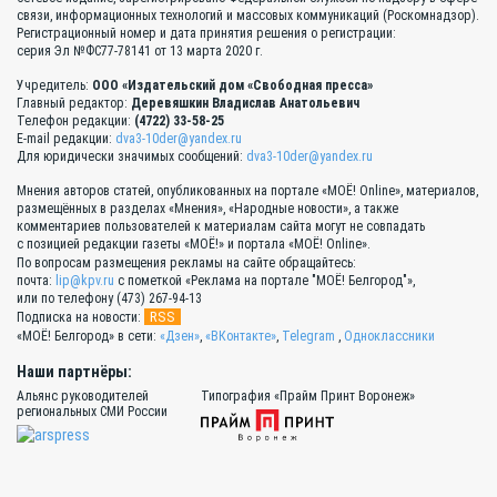
связи, информационных технологий и массовых коммуникаций (Роскомнадзор).
Регистрационный номер и дата принятия решения о регистрации:
серия Эл №ФС77-78141 от 13 марта 2020 г.
Учредитель:
ООО «Издательский дом «Свободная пресса»
Главный редактор:
Деревяшкин Владислав Анатольевич
Телефон редакции:
(4722) 33-58-25
E-mail редакции:
dva3-10der@yandex.ru
Для юридически значимых сообщений:
dva3-10der@yandex.ru
Мнения авторов статей, опубликованных на портале «МОЁ! Online», материалов,
размещённых в разделах «Мнения», «Народные новости», а также
комментариев пользователей к материалам сайта могут не совпадать
с позицией редакции газеты «МОЁ!» и портала «МОЁ! Online».
По вопросам размещения рекламы на сайте обращайтесь:
почта:
lip@kpv.ru
с пометкой «Реклама на портале "МОЁ! Белгород"»,
или по телефону (473) 267-94-13
RSS
Подписка на новости:
«МОЁ! Белгород» в сети:
«Дзен»
,
«ВКонтакте»
,
Telegram
,
Одноклассники
Наши партнёры:
Альянс руководителей
Типография «Прайм Принт Воронеж»
региональных СМИ России