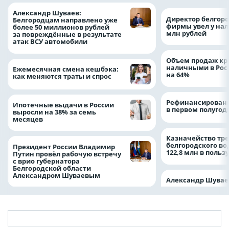
Александр Шуваев:
Директор белгор
Белгородцам направлено уже
фирмы увел у нал
более 50 миллионов рублей
млн рублей
за повреждённые в результате
атак ВСУ автомобили
Объем продаж кр
наличными в Рос
Ежемесячная смена кешбэка:
на 64%
как меняются траты и спрос
Рефинансировани
Ипотечные выдачи в России
в первом полугоди
выросли на 38% за семь
месяцев
Казначейство тре
белгородского в
Президент России Владимир
122,8 млн в польз
Путин провёл рабочую встречу
с врио губернатора
Белгородской области
Александром Шуваевым
Александр Шувае