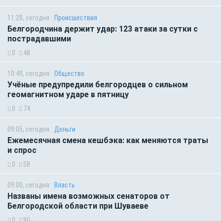
11:28, сегодня
Происшествия
Белгородчина держит удар: 123 атаки за сутки с
пострадавшими
0
48
10:49, сегодня
Общество
Учёные предупредили белгородцев о сильном
геомагнитном ударе в пятницу
0
74
09:05, сегодня
Деньги
Ежемесячная смена кешбэка: как меняются траты
и спрос
0
58
09:00, сегодня
Власть
Названы имена возможных сенаторов от
Белгородской области при Шуваеве
0
80