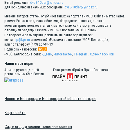
E-mail редакции:
dva3-10der@yandex.ru
Для юридически значимых сообщений:
dva3-10der@yandex.ru
Мнения авторов статей, опубликованных на портале «МОЁ! Online», материалов,
размещённых в разделах «Мнения», «Народные новости», а также
комментариев пользователей к материалам сайта могут не совпадать
с позицией редакции газеты «МОЁ!» и портала «МОЁ! Online».
По вопросам размещения рекламы на сайте обращайтесь:
почта:
lip@kpv.ru
с пометкой «Реклама на портале "МОЁ! Белгород"»,
или по телефону (473) 267-94-13
RSS
Подписка на новости:
«МОЁ! Белгород» в сети:
«Дзен»
,
«ВКонтакте»
,
Telegram
,
Одноклассники
Наши партнёры:
Альянс руководителей
Типография «Прайм Принт Воронеж»
региональных СМИ России
Новости Белгорода и Белгородской области сегодня
Карта сайта
Сад и огород весной: полезные советы