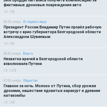
Белгородцы пытались получить компенсацию за
фиктивные дроновые повреждения авто
0
90
08:30, вчера
От первого лица
Президент России Владимир Путин провёл рабочую
встречу с врио губернатора Белгородской области
Александром Шуваевым
0
86
08:05, вчера
Власть
Нехватка врачей в Белгородской области
взволновала Путина
0
270
07:00, вчера
Общество
Главное за ночь. Молоко от Путина, сбор урожая
дронами, нашествие ядовитых каракурт и древние
катакомбы
0
50