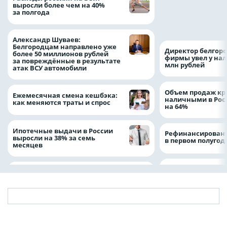
Путин провёл раб
выросли более чем на 40%
с врио губернато
за полгода
Белгородской обл
Александром Шу
Александр Шуваев:
Белгородцам направлено уже
Директор белгор
более 50 миллионов рублей
фирмы увел у нал
за повреждённые в результате
млн рублей
атак ВСУ автомобили
Объем продаж кр
Ежемесячная смена кешбэка:
наличными в Рос
как меняются траты и спрос
на 64%
Ипотечные выдачи в России
Рефинансировани
выросли на 38% за семь
в первом полугоди
месяцев