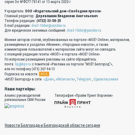
серия Эл №ФС77-78141 от 13 марта 2020 г.
Учредитель:
ООО «Издательский дом «Свободная пресса»
Главный редактор:
Деревяшкин Владислав Анатольевич
Телефон редакции:
(4722) 33-58-25
E-mail редакции:
dva3-10der@yandex.ru
Для юридически значимых сообщений:
dva3-10der@yandex.ru
Мнения авторов статей, опубликованных на портале «МОЁ! Online», материалов,
размещённых в разделах «Мнения», «Народные новости», а также
комментариев пользователей к материалам сайта могут не совпадать
с позицией редакции газеты «МОЁ!» и портала «МОЁ! Online».
По вопросам размещения рекламы на сайте обращайтесь:
почта:
lip@kpv.ru
с пометкой «Реклама на портале "МОЁ! Белгород"»,
или по телефону (473) 267-94-13
RSS
Подписка на новости:
«МОЁ! Белгород» в сети:
«Дзен»
,
«ВКонтакте»
,
Telegram
,
Одноклассники
Наши партнёры:
Альянс руководителей
Типография «Прайм Принт Воронеж»
региональных СМИ России
Новости Белгорода и Белгородской области сегодня