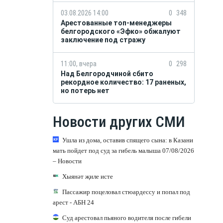
03.08.2026 14:00
0
348
Арестованные топ-менеджеры
белгородского «Эфко» обжалуют
заключение под стражу
11:00, вчера
0
298
Над Белгородчиной сбито
рекордное количество: 17 раненых,
но потерь нет
Новости других СМИ
Ушла из дома, оставив спящего сына: в Казани
мать пойдет под суд за гибель малыша 07/08/2026
– Новости
Хыянәт җиле исте
Пассажир поцеловал стюардессу и попал под
арест - АБН 24
Суд арестовал пьяного водителя после гибели