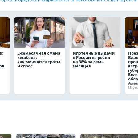
в:
Ежемесячная смена
Ипотечные выдачи
През
кешбэка:
в России выросли
Вла
как меняются траты
на 38% за семь
пров
ов
и спрос
месяцев
встр
губе
Белг
обла
Але
Шув