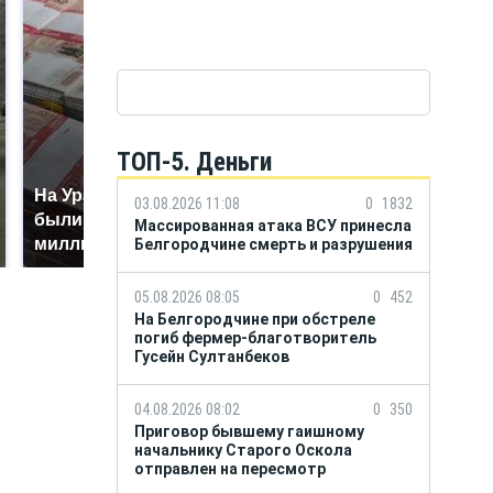
ТОП-5. Деньги
На Урале из казны
Не ешьте эту
03.08.2026 11:08
0
1832
были украдены 18
готовую еду из
Массированная атака ВСУ принесла
миллионов рублей
магазина: список
Белгородчине смерть и разрушения
05.08.2026 08:05
0
452
На Белгородчине при обстреле
погиб фермер-благотворитель
Гусейн Султанбеков
04.08.2026 08:02
0
350
Приговор бывшему гаишному
начальнику Старого Оскола
отправлен на пересмотр