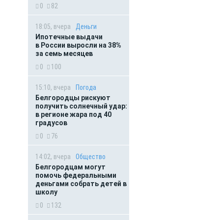
0
82
18:05, вчера
Деньги
Ипотечные выдачи
в России выросли на 38%
за семь месяцев
0
100
15:10, вчера
Погода
Белгородцы рискуют
получить солнечный удар:
в регионе жара под 40
градусов
0
76
14:02, вчера
Общество
Белгородцам могут
помочь федеральными
деньгами собрать детей в
школу
0
132