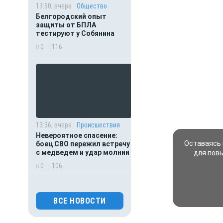
13:50, вчера
Общество
Белгородский опыт
защиты от БПЛА
тестируют у Собянина
0
116
13:36, вчера
Происшествия
Невероятное спасение:
Оставаясь 
боец СВО пережил встречу
с медведем и удар молнии
для пов
0
106
13:15, вчера
Происшествия
Мать пыталась спасти
ВСЕ НОВОСТИ
выпавшего из окна
малыша: оба погибли