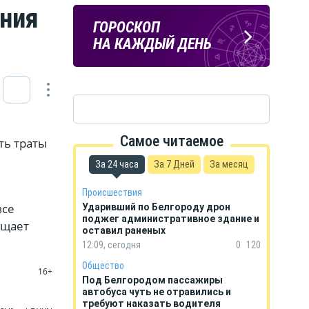
ния
Подпишись
ПОГОДА
ГОРОСКОП
на тг-канал
В БЕЛГОРОДЕ
НА КАЖДЫЙ ДЕНЬ
«МОЁ! Белгород»
Самое читаемое
ть траты
За 24 часа
За 7 Дней
За месяц
Происшествия
все
Ударивший по Белгороду дрон
поджег административное здание и
ощает
оставил раненых
12:09, сегодня
0
120
Общество
16+
Под Белгородом пассажиры
автобуса чуть не отравились и
требуют наказать водителя