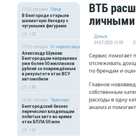
ВТБ расш
17:22, сегодня
Город
В Белгороде открыли
личными 
шахматную беседку с
чугунными фигурами
0
20
Деньги
24.07.2025 16:00
2
17:15, сегодня
От первого лица
Александр Шуваев:
Сервис помогает 
Белгородцам направлено
отслеживать доход
уже более 50 миллионов
рублей за повреждённые
по брендам и оцен
в результате атак ВСУ
автомобили
Главное нововвед
0
40
собственным кате
расходы в одну ка
16:43, сегодня
Транспорт
анализ и помогае
Белгородский бизнес
перечислил владельцам
побитых авто во время
атак БПЛА 50 млн
0
26