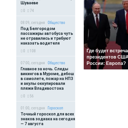
Шуваеве
0
74
08:09, сегодня
Общество
Под Белгородом
пассажиры автобуса чуть
не отравились и требуют
наказать водителя
Где будет встреча
0
108
президентов США
07:00, сегодня
Общество
России: Европа?
Главное за ночь. Следы
викингов в Муроме, дебош
в самолете, пожар на НПЗ
и акулы оккупировали
пляжи Владивостока
0
56
01:00, сегодня
Гороскоп
Точный гороскоп для всех
знаков зодиака на сегодня
— 7 августа