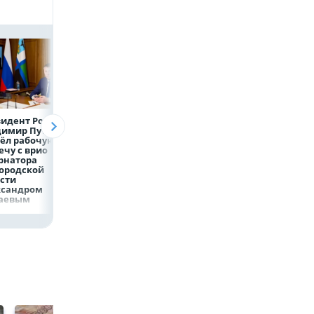
идент России
Директор
Объем продаж
димир Путин
белгородской
кредитов
ёл рабочую
фирмы увел у
наличными в Ро
ечу с врио
налоговиков 5 млн
вырос на 64%
рнатора
рублей
ородской
сти
ксандром
аевым