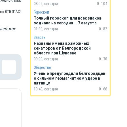
 2VfnxxbDXKN
08:09, сегодня
0
104
нк ВТБ (ПАО)
Гороскоп
Точный гороскоп для всех знаков
зодиака на сегодня — 7 августа
Cледите
01:00, сегодня
0
82
Власть
Названы имена возможных
сенаторов от Белгородской
области при Шуваеве
09:00, сегодня
0
70
Общество
Учёные предупредили белгородцев
о сильном геомагнитном ударе в
пятницу
10:49, сегодня
0
66