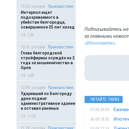
15:32, сегодня
Происшествия
Интерпол ищет
подозреваемого в
убийстве белгородца,
совершенное 25 лет назад
Подписывайтесь на 
0
36
за главными новост
«ВКонтакте»
.
13:31, сегодня
Происшествия
Глава белгородской
стройфирмы осуждён на 2
года за мошенничество в
Орле
0
60
12:09, сегодня
Происшествия
Ударивший по Белгороду
дрон поджег
ЧИТАЙТЕ ТАКЖЕ
административное здание
и оставил раненых
Ежемес
07.08 09:05
0
132
Ипотеч
06.08 18:05
11:28, сегодня
Происшествия
Директ
05.08 12:34