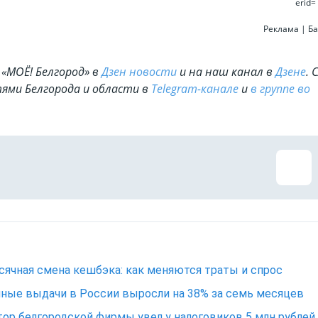
erid=
Реклама | Ба
«МОЁ! Белгород» в
Дзен новости
и на наш канал в
Дзене
. 
ями Белгорода и области в
Telegram-канале
и
в группе во
ячная смена кешбэка: как меняются траты и спрос
ные выдачи в России выросли на 38% за семь месяцев
ор белгородской фирмы увел у налоговиков 5 млн рублей