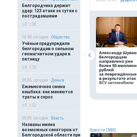
Белгородчина держит
удар: 123 атаки за сутки с
пострадавшими
0
38
10:49, сегодня
Общество
Учёные предупредили
белгородцев о сильном
Александр Шувае
геомагнитном ударе в
Белгородцам
пятницу
направлено уже
более 50 миллион
0
72
рублей
за повреждённые
в результате атак
09:05, сегодня
Деньги
ВСУ автомобили
Ежемесячная смена
кешбэка: как меняются
траты и спрос
0
52
09:00, сегодня
Власть
Названы имена
возможных сенаторов от
Новости СМИ2
Белгородской области при