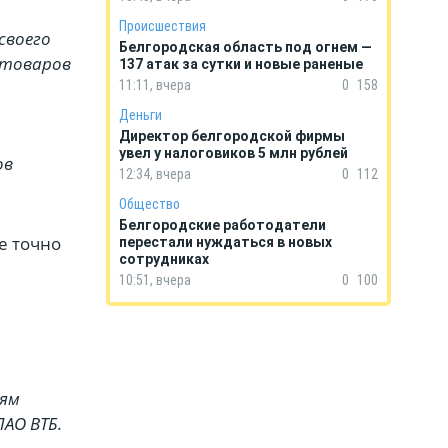
Происшествия
своего
Белгородская область под огнем —
 товаров
137 атак за сутки и новые раненые
11:11, вчера
0
158
Деньги
Директор белгородской фирмы
увел у налоговиков 5 млн рублей
ов
12:34, вчера
0
112
Общество
Белгородские работодатели
е точно
перестали нуждаться в новых
сотрудниках
10:51, вчера
0
100
иям
ПАО ВТБ.