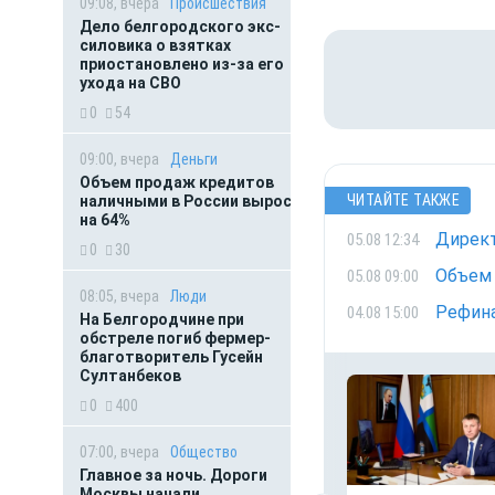
09:08, вчера
Происшествия
Дело белгородского экс-
силовика о взятках
приостановлено из-за его
ухода на СВО
0
54
09:00, вчера
Деньги
Объем продаж кредитов
ЧИТАЙТЕ ТАКЖЕ
наличными в России вырос
на 64%
Директ
05.08 12:34
0
30
Объем 
05.08 09:00
08:05, вчера
Люди
Рефина
04.08 15:00
На Белгородчине при
обстреле погиб фермер-
благотворитель Гусейн
Султанбеков
0
400
07:00, вчера
Общество
Главное за ночь. Дороги
Москвы начали