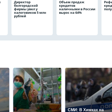
и
Директор
Объем продаж
Реф
белгородской
кредитов
кред
фирмы увел у
наличными в России
полу
налоговиков 5 млн
вырос на 64%
рублей
СМИ: В Химках на