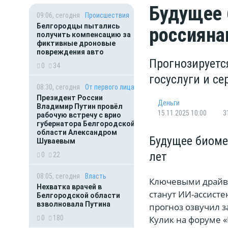
Будущее 
09:06, сегодня
Происшествия
Белгородцы пытались
россияна
получить компенсацию за
фиктивные дроновые
повреждения авто
Прогнозируетс
0
34
госуслуги и с
08:30, сегодня
От первого лица
Президент России
Деньги
Владимир Путин провёл
15.11.2025 10:00
3
рабочую встречу с врио
губернатора Белгородской
области Александром
Будущее биоме
Шуваевым
лет
0
22
08:05, сегодня
Власть
Ключевыми драйве
Нехватка врачей в
станут ИИ-ассисте
Белгородской области
взволновала Путина
прогноз озвучил 
0
180
Кулик на форуме 