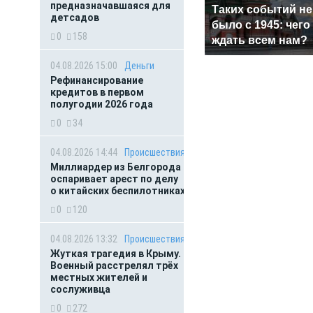
предназначавшаяся для
Таких событий не
детсадов
было с 1945: чего
0
158
ждать всем нам?
04.08.2026 15:00
Деньги
Рефинансирование
кредитов в первом
полугодии 2026 года
0
34
04.08.2026 14:44
Происшествия
Миллиардер из Белгорода
оспаривает арест по делу
о китайских беспилотниках
0
120
04.08.2026 13:32
Происшествия
Жуткая трагедия в Крыму.
Военный расстрелял трёх
местных жителей и
сослуживца
0
272