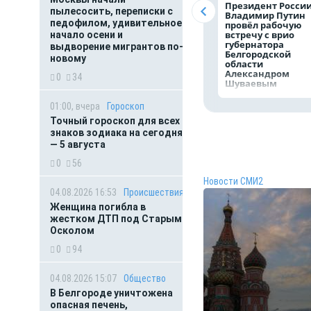
Президент Росси
пылесосить, переписки с
Владимир Путин
педофилом, удивительное
провёл рабочую
встречу с врио
начало осени и
губернатора
выдворение мигрантов по-
Белгородской
новому
области
Александром
0
34
Шуваевым
01:00, вчера
Гороскоп
Точный гороскоп для всех
знаков зодиака на сегодня
— 5 августа
0
56
Новости СМИ2
04.08.2026 16:53
Происшествия
Женщина погибла в
жестком ДТП под Старым
Осколом
0
94
04.08.2026 15:07
Общество
В Белгороде уничтожена
опасная печень,