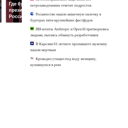
Где будет встреча
Такую зиму в России
петрозаводчанина ответит подросток
президентов США и
никто не ждал: как
Роскачество нашло кишечную палочку в
России: Европа?
так?!
бургерах пяти крупнейших фастфудов
ИИ-агенты Anthropic и OpenAI притворились
людьми, пытаясь обмануть разработчиков
В Карелии 61-летнего пропавшего мужчину
нашли мертвым
Крокодил утащил под воду женщину,
купавшуюся в реке