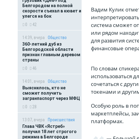
Грузовик «ДАФ» под
Белгородом на полной
Вадим Кулик отме
скорости съехал в кювет и
улегся на бок
интерпретировать
система сможет о
0
42
или рядом находи
14:39, вчера
Общество
для развития сис
360-летний дуб из
финансовые опер
Белгородской области
признан главным деревом
страны
По словам спикера
0
46
использоваться дл
14:01, вчера
Общество
сочетаться с дру
Выяснилось, кто не
токенами и други
сможет получить
загранпаспорт через МФЦ
Особую роль в по
0
28
маркетплейсы, за
13:07, вчера
Происшествия
платформах.
Глава ЧВК «Ястреб»
получил 18 лет строгого
режима в Белгороде
— Большой п