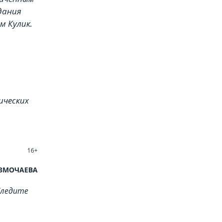
дания
м Кулик.
ических
16+
АЗМОЧАЕВА
Cледите