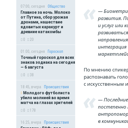
07:00, сегодня
Общество
— Биометрич
Главное за ночь. Молоко
от Путина, сбор урожая
развития. 
дронами, нашествие
и услуг или
ядовитых каракурт и
развиваться
древние катакомбы
направлени
0
20
интеграция 
01:00, сегодня
Гороскоп
маркетплейс
Точный гороскоп для всех
знаков зодиака на сегодня
— 6 августа
По мнению спикер
0
38
распознавать гол
с искусственным 
18:45, вчера
Происшествия
Молодого футболиста
убило молнией во время
— Последние
матча на глазах зрителей
постепенно 
0
178
антропомор
в коммуника
16:25, вчера
Происшествия