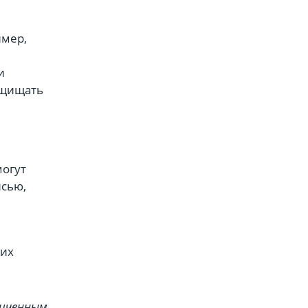
имер,
и
ащищать
могут
исью,
оих
ниченным