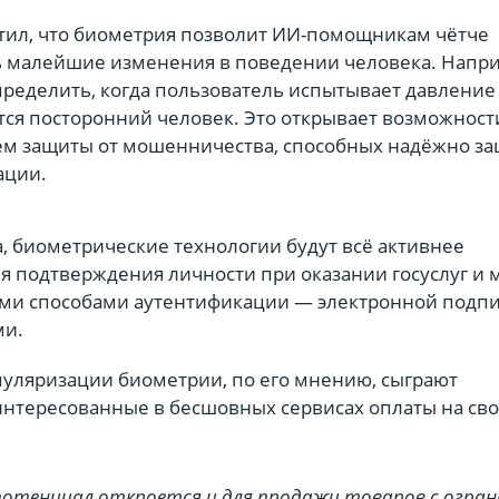
тил, что биометрия позволит ИИ-помощникам чётче
 малейшие изменения в поведении человека. Напр
пределить, когда пользователь испытывает давление
тся посторонний человек. Это открывает возможност
тем защиты от мошенничества, способных надёжно з
ации.
, биометрические технологии будут всё активнее
я подтверждения личности при оказании госуслуг и 
гими способами аутентификации — электронной подп
ми.
пуляризации биометрии, по его мнению, сыграют
интересованные в бесшовных сервисах оплаты на св
отенциал откроется и для продажи товаров с огра