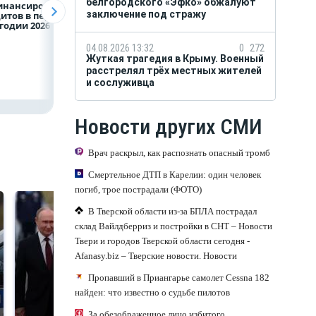
белгородского «Эфко» обжалуют
инансирование
Казначейство
Александр Шувае
заключение под стражу
итов в первом
требует с
При поддержке
годии 2026 года
белгородского
Национального
водоканала 122,8
центра помощи
млн в пользу ФРТ
в Белгородской
04.08.2026 13:32
0
272
области усилили
Жуткая трагедия в Крыму. Военный
подразделение
расстрелял трёх местных жителей
«БАРС-Белгород
и сослуживца
Новости других СМИ
Врач раскрыл, как распознать опасный тромб
Смертельное ДТП в Карелии: один человек
погиб, трое пострадали (ФОТО)
В Тверской области из-за БПЛА пострадал
склад Вайлдберриз и постройки в СНТ – Новости
Твери и городов Тверской области сегодня -
Afanasy.biz – Тверские новости. Новости
Пропавший в Приангарье самолет Cessna 182
найден: что известно о судьбе пилотов
За обезображенное лицо избитого