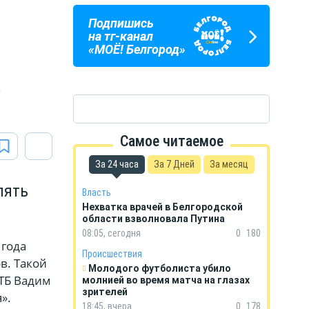
Подпишись
ПОГОДА
ГОРОСКОП
на тг-канал
В БЕЛГОРОДЕ
НА КАЖДЫЙ ДЕНЬ
«МОЁ! Белгород»
,
Самое читаемое
За 24 часа
За 7 Дней
За месяц
пять
Власть
Нехватка врачей в Белгородской
области взволновала Путина
08:05, сегодня
0
180
 года
Происшествия
в. Такой
Молодого футболиста убило
ТБ Вадим
молнией во время матча на глазах
зрителей
».
18:45, вчера
0
178