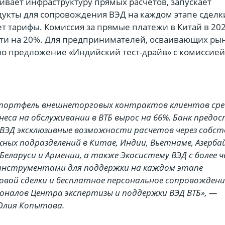
ивает инфраструктуру прямых расчетов, запускает
укты для сопровождения ВЭД на каждом этапе сделк
т тарифы. Комиссия за прямые платежи в Китай в 202
ти на 20%. Для предпринимателей, осваивающих ры
о предложение «Индийский тест-драйв» с комиссией
у портфель внешнеторговых контрактов клиентов сре
знеса на обслуживании в ВТБ вырос на 66%. Банк предо
ВЭД эксклюзивные возможности расчетов через собс
жных подразделений в Китае, Индии, Вьетнаме, Азерба
Беларуси и Армении, а также Экосистему ВЭД с более ч
инструментами для поддержки на каждом этапе
вой сделки и бесплатное персональное сопровождени
оналов Центра экспертизы и поддержки ВЭД ВТБ», —
Юлия Копытова.