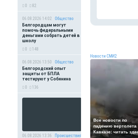
0
82
06.08.2026 14:02
Общество
Белгородцам могут
помочь федеральными
деньгами собрать детей в
школу
0
148
Новости СМИ2
06.08.2026 13:50
Общество
Белгородский опыт
защиты от БПЛА
тестируют у Собянина
0
136
Все новости по
падению вертолета 
Кавказе: читать зде
06.08.2026 13:36
Происшествия