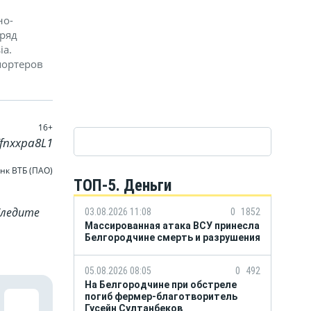
но-
дряд
ia.
портеров
16+
Vfnxxpa8L1
нк ВТБ (ПАО)
ТОП-5. Деньги
Cледите
03.08.2026 11:08
0
1852
Массированная атака ВСУ принесла
Белгородчине смерть и разрушения
05.08.2026 08:05
0
492
На Белгородчине при обстреле
погиб фермер-благотворитель
Гусейн Султанбеков