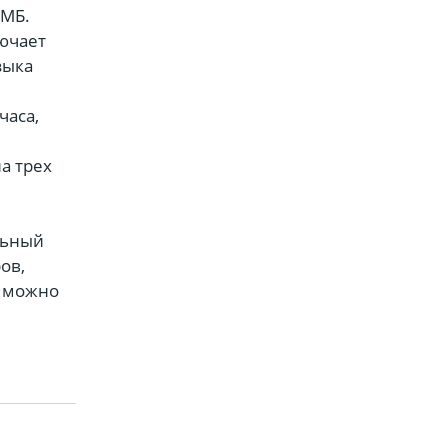
СМБ.
лючает
зыка
часа,
а трех
льный
ов,
к можно