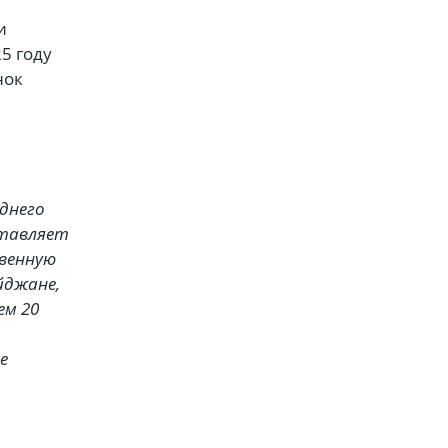
и
5 году
нок
днего
ставляет
твенную
йджане,
ем 20
е