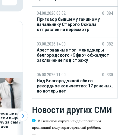
04.08.2026 08:02
0
384
Приговор бывшему гаишному
начальнику Старого Оскола
отправлен на пересмотр
03.08.2026 14:00
0
382
Арестованные топ-менеджеры
белгородского «Эфко» обжалуют
заключение под стражу
06.08.2026 11:00
0
330
Над Белгородчиной сбито
рекордное количество: 17 раненых,
но потерь нет
Новости других СМИ
течные выдачи
Президент России
Директор
ссии выросли
Владимир Путин
белгородской
В Вельском округе найден погибшим
8% за семь
провёл рабочую
фирмы увел у
яцев
встречу с врио
налоговиков 5 м
пропавший полуторагодовалый ребёнок
губернатора
рублей
Белгородской