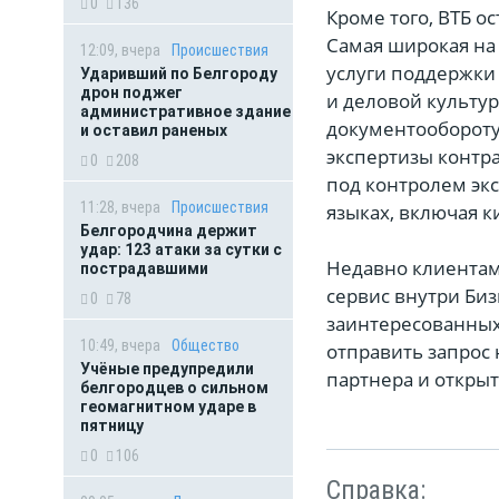
0
136
Кроме того, ВТБ о
Самая широкая на
12:09, вчера
Происшествия
услуги поддержки 
Ударивший по Белгороду
дрон поджег
и деловой культур
административное здание
документообороту 
и оставил раненых
экспертизы контр
0
208
под контролем экс
11:28, вчера
Происшествия
языках, включая к
Белгородчина держит
удар: 123 атаки за сутки с
Недавно клиентам
пострадавшими
сервис внутри Би
0
78
заинтересованных 
10:49, вчера
Общество
отправить запрос
Учёные предупредили
партнера и открыт
белгородцев о сильном
геомагнитном ударе в
пятницу
0
106
Справка: