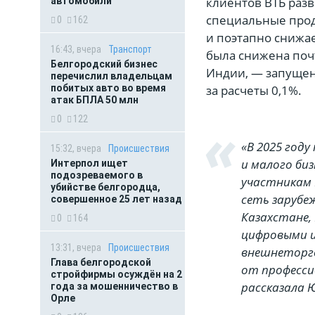
клиентов ВТБ разв
автомобили
специальные прод
0
162
и поэтапно снижае
16:43, вчера
Транспорт
была снижена поч
Белгородский бизнес
Индии, — запущен
перечислил владельцам
за расчеты 0,1%.
побитых авто во время
атак БПЛА 50 млн
0
122
«В 2025 год
15:32, вчера
Происшествия
и малого би
Интерпол ищет
подозреваемого в
участникам 
убийстве белгородца,
сеть зарубе
совершенное 25 лет назад
Казахстане, 
0
164
цифровыми 
13:31, вчера
Происшествия
внешнеторго
Глава белгородской
от професси
стройфирмы осуждён на 2
рассказала 
года за мошенничество в
Орле