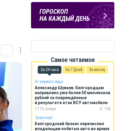
Подпишись
ПОГОДА
ГОРОСКОП
на тг-канал
В БЕЛГОРОДЕ
НА КАЖДЫЙ ДЕНЬ
«МОЁ! Белгород»
Самое читаемое
За 24 часа
За 7 Дней
За месяц
От первого лица
Александр Шуваев: Белгородцам
направлено уже более 50 миллионов
рублей за повреждённые
в результате атак ВСУ автомобили
17:15, вчера
0
158
Транспорт
Белгородский бизнес перечислил
владельцам побитых авто во время