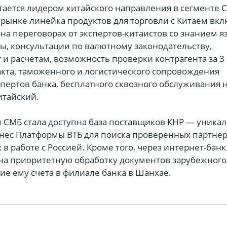
стается лидером китайского направления в сегменте 
 рынке линейка продуктов для торговли с Китаем вк
на переговорах от экспертов-китаистов со знанием я
ы, консультации по валютному законодательству,
и расчетам, возможность проверки контрагента за 3 
акта, таможенного и логистического сопровождения
пертов банка, бесплатного сквозного обслуживания н
итайский.
 СМБ стала доступна база поставщиков КНР — уника
знес Платформы ВТБ для поиска проверенных партнер
в работе с Россией. Кроме того, через интернет-бан
 на приоритетную обработку документов зарубежного
ие ему счета в филиале банка в Шанхае.