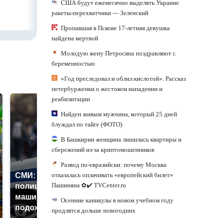
США будут ежемесячно выделять Украине
области
Александром
ракеты-перехватчики — Зеленский
Шуваевым
Пропавшая в Пскове 17-летняя девушка
найдена мертвой
Молодую жену Петросяна поздравляют с
беременностью
«Год преследовал и облил кислотой». Рассказ
петербурженки о жестоком нападении и
реабилитации
Найден живым мужчина, который 25 дней
блуждал по тайге (ФОТО)
В Башкирии женщина лишилась квартиры и
сбережений из-за криптомошенников
Развод по-евразийски: почему Москва
СМИ: В Химках на
отказалась оплачивать «европейский билет»
Пашиняна ✿✔️ TVCenter.ru
полицейскую
Где будет встреча
машину напали и
президентов США и
Осенние каникулы в новом учебном году
подожгли.
России: Европа?
продлятся дольше новогодних