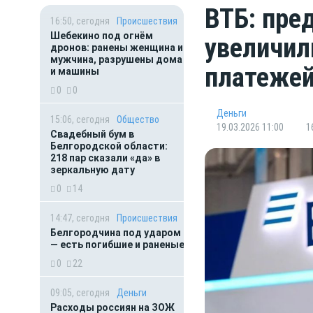
ВТБ: пре
16:50, сегодня
Происшествия
Шебекино под огнём
увеличил
дронов: ранены женщина и
мужчина, разрушены дома
платежей
и машины
0
0
Деньги
15:06, сегодня
Общество
19.03.2026 11:00
1
Свадебный бум в
Белгородской области:
218 пар сказали «да» в
зеркальную дату
0
14
14:47, сегодня
Происшествия
Белгородчина под ударом
— есть погибшие и раненые
0
22
09:05, сегодня
Деньги
Расходы россиян на ЗОЖ