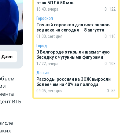
атак БПЛА 50 млн
16:43, вчера
0
122
Гороскоп
Точный гороскоп для всех знаков
зодиака на сегодня — 8 августа
01:00, сегодня
0
110
Город
В Белгороде открыли шахматную
Дзен
беседку с чугунными фигурами
17:22, вчера
0
108
Деньги
 объем
Расходы россиян на ЗОЖ выросли
более чем на 40% за полгода
ми
09:05, сегодня
0
58
мента
дент ВТБ
числе
аких