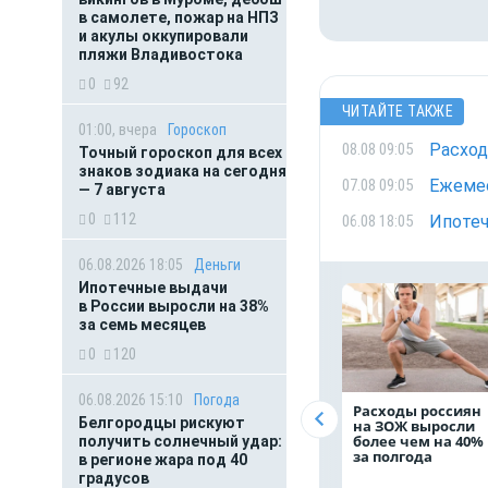
в самолете, пожар на НПЗ
и акулы оккупировали
пляжи Владивостока
0
92
ЧИТАЙТЕ ТАКЖЕ
01:00, вчера
Гороскоп
Расход
08.08 09:05
Точный гороскоп для всех
знаков зодиака на сегодня
Ежемес
07.08 09:05
— 7 августа
0
112
Ипотеч
06.08 18:05
06.08.2026 18:05
Деньги
Ипотечные выдачи
в России выросли на 38%
за семь месяцев
0
120
06.08.2026 15:10
Погода
Расходы россиян
Белгородцы рискуют
на ЗОЖ выросли
более чем на 40%
получить солнечный удар:
за полгода
в регионе жара под 40
градусов