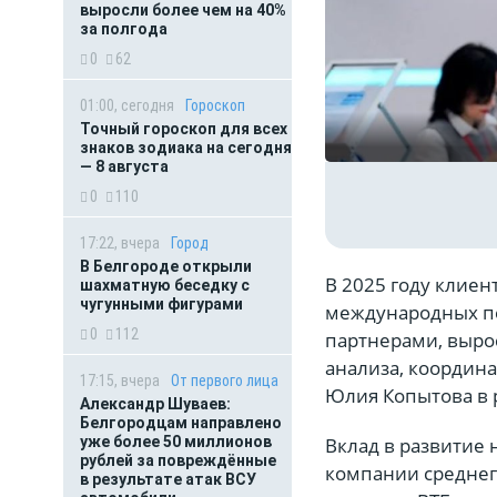
выросли более чем на 40%
за полгода
0
62
01:00, сегодня
Гороскоп
Точный гороскоп для всех
знаков зодиака на сегодня
— 8 августа
0
110
17:22, вчера
Город
В Белгороде открыли
В 2025 году клиен
шахматную беседку с
чугунными фигурами
международных пе
0
112
партнерами, выро
анализа, координ
17:15, вчера
От первого лица
Юлия Копытова в р
Александр Шуваев:
Белгородцам направлено
Вклад в развитие
уже более 50 миллионов
рублей за повреждённые
компании среднег
в результате атак ВСУ