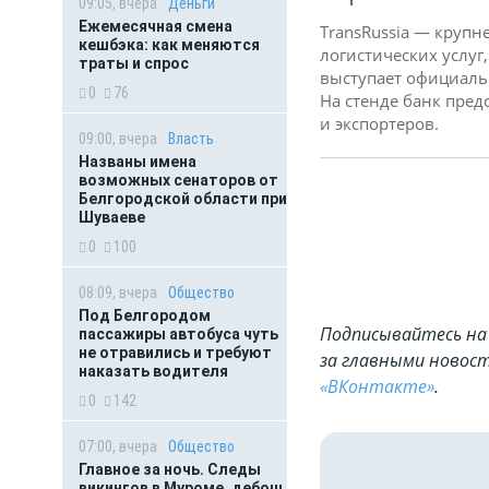
09:05, вчера
Деньги
Ежемесячная смена
TransRussia — крупн
кешбэка: как меняются
логистических услуг
траты и спрос
выступает официаль
0
76
На стенде банк пре
и экспортеров.
09:00, вчера
Власть
Названы имена
возможных сенаторов от
Белгородской области при
Шуваеве
0
100
08:09, вчера
Общество
Под Белгородом
Подписывайтесь на 
пассажиры автобуса чуть
не отравились и требуют
за главными новост
наказать водителя
«ВКонтакте»
.
0
142
07:00, вчера
Общество
Главное за ночь. Следы
викингов в Муроме, дебош