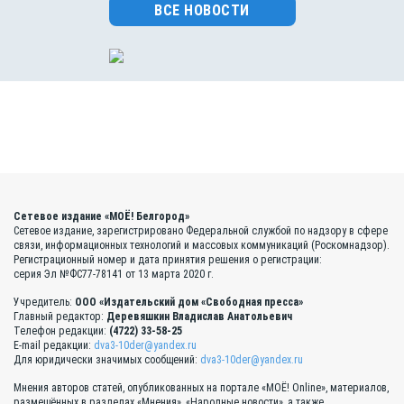
ВСЕ НОВОСТИ
Сетевое издание «МОЁ! Белгород»
Сетевое издание, зарегистрировано Федеральной службой по надзору в сфере
связи, информационных технологий и массовых коммуникаций (Роскомнадзор).
Регистрационный номер и дата принятия решения о регистрации:
серия Эл №ФС77-78141 от 13 марта 2020 г.
Учредитель:
ООО «Издательский дом «Свободная пресса»
Главный редактор:
Деревяшкин Владислав Анатольевич
Телефон редакции:
(4722) 33-58-25
E-mail редакции:
dva3-10der@yandex.ru
Для юридически значимых сообщений:
dva3-10der@yandex.ru
Мнения авторов статей, опубликованных на портале «МОЁ! Online», материалов,
размещённых в разделах «Мнения», «Народные новости», а также