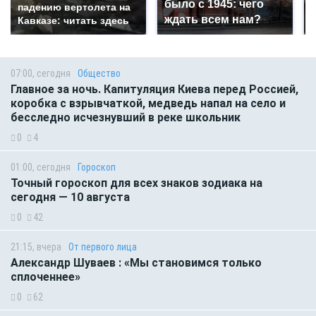
было с 1945: чего
падению вертолета на
ждать всем нам?
Кавказе: читать здесь
07:00, сегодня
Общество
Главное за ночь. Капитуляция Киева перед Россией,
коробка с взрывчаткой, медведь напал на село и
бесследно исчезнувший в реке школьник
0
4
01:00, сегодня
Гороскоп
Точный гороскоп для всех знаков зодиака на
сегодня — 10 августа
0
42
21:15, вчера
От первого лица
Александр Шуваев : «Мы становимся только
сплоченнее»
0
62