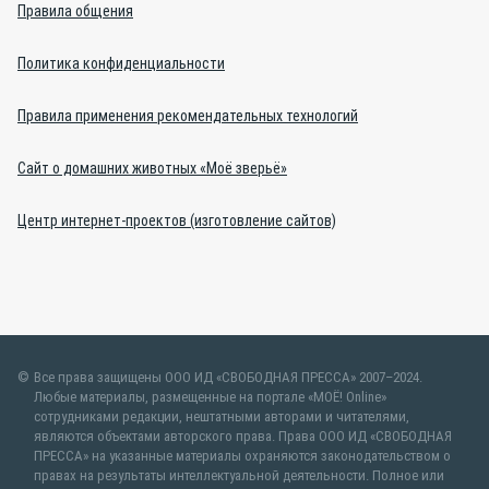
Правила общения
Политика конфиденциальности
Правила применения рекомендательных технологий
Сайт о домашних животных «Моё зверьё»
Центр интернет-проектов (изготовление сайтов)
Все права защищены ООО ИД «СВОБОДНАЯ ПРЕССА» 2007–2024.
Любые материалы, размещенные на портале «МОЁ! Online»
сотрудниками редакции, нештатными авторами и читателями,
являются объектами авторского права. Права ООО ИД «СВОБОДНАЯ
ПРЕССА» на указанные материалы охраняются законодательством о
правах на результаты интеллектуальной деятельности. Полное или