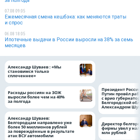
за полгода
07.08 09:05
Ежемесячная смена кешбэка: как меняются траты
и спрос
06.08 18:05
Ипотечные выдачи в России выросли на 38% за семь
месяцев
Ипотечные выдач
Александр Шуваев : «Мы
выросли на 38% з
становимся только
месяцев
сплоченнее»
Президент Росси
Расходы россиян на ЗОЖ
Путин провёл раб
выросли более чем на 40%
с врио губернато
за полгода
Белгородской обл
Александром Шу
Александр Шуваев:
Белгородцам направлено уже
Директор белгор
более 50 миллионов рублей
фирмы увел у нал
за повреждённые в результате
млн рублей
атак ВСУ автомобили