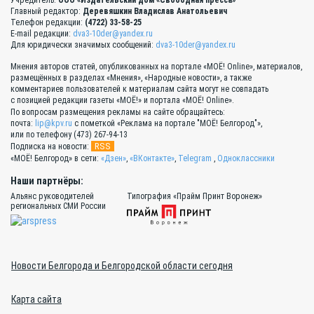
Учредитель:
ООО «Издательский дом «Свободная пресса»
Главный редактор:
Деревяшкин Владислав Анатольевич
Телефон редакции:
(4722) 33-58-25
E-mail редакции:
dva3-10der@yandex.ru
Для юридически значимых сообщений:
dva3-10der@yandex.ru
Мнения авторов статей, опубликованных на портале «МОЁ! Online», материалов,
размещённых в разделах «Мнения», «Народные новости», а также
комментариев пользователей к материалам сайта могут не совпадать
с позицией редакции газеты «МОЁ!» и портала «МОЁ! Online».
По вопросам размещения рекламы на сайте обращайтесь:
почта:
lip@kpv.ru
с пометкой «Реклама на портале "МОЁ! Белгород"»,
или по телефону (473) 267-94-13
RSS
Подписка на новости:
«МОЁ! Белгород» в сети:
«Дзен»
,
«ВКонтакте»
,
Telegram
,
Одноклассники
Наши партнёры:
Альянс руководителей
Типография «Прайм Принт Воронеж»
региональных СМИ России
Новости Белгорода и Белгородской области сегодня
Карта сайта