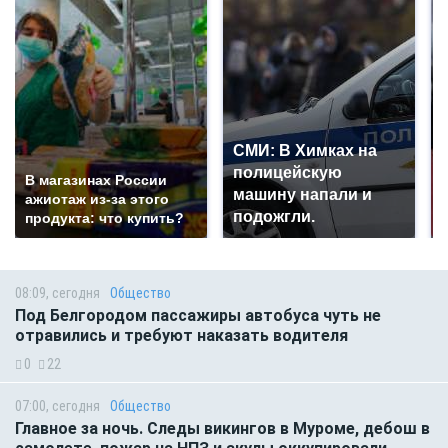
СМИ: В Химках на
полицейскую
В магазинах России
машину напали и
ажиотаж из-за этого
подожгли.
продукта: что купить?
08:09, сегодня
Общество
Под Белгородом пассажиры автобуса чуть не
отравились и требуют наказать водителя
0
22
07:00, сегодня
Общество
Главное за ночь. Следы викингов в Муроме, дебош в