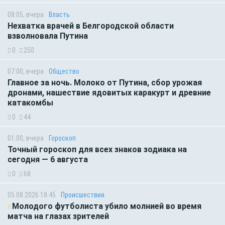
08:05, вчера
Власть
Нехватка врачей в Белгородской области
взволновала Путина
0
250
07:00, вчера
Общество
Главное за ночь. Молоко от Путина, сбор урожая
дронами, нашествие ядовитых каракурт и древние
катакомбы
0
44
01:00, вчера
Гороскоп
Точный гороскоп для всех знаков зодиака на
сегодня — 6 августа
0
68
05.08.2026 18:45
Происшествия
Молодого футболиста убило молнией во время
матча на глазах зрителей