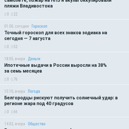
самолете, пожар на НПЗ и акулы оккупировали
пляжи Владивостока
0
22
01:00, сегодня
Гороскоп
Точный гороскоп для всех знаков зодиака на
сегодня — 7 августа
0
52
18:05, вчера
Деньги
Ипотечные выдачи в России выросли на 38%
за семь месяцев
0
76
15:10, вчера
Погода
Белгородцы рискуют получить солнечный удар: в
регионе жара под 40 градусов
0
66
14:02, вчера
Общество