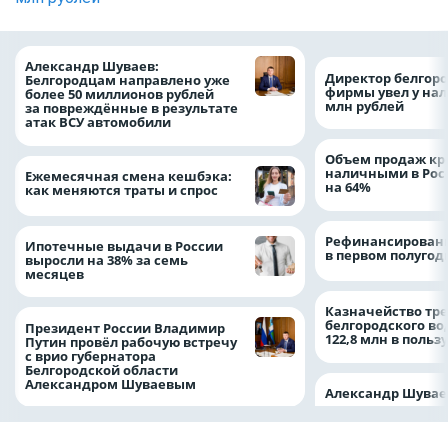
Александр Шуваев:
Директор белгор
Белгородцам направлено уже
фирмы увел у нал
более 50 миллионов рублей
млн рублей
за повреждённые в результате
атак ВСУ автомобили
Объем продаж кр
наличными в Рос
Ежемесячная смена кешбэка:
на 64%
как меняются траты и спрос
Рефинансировани
Ипотечные выдачи в России
в первом полугоди
выросли на 38% за семь
месяцев
Казначейство тре
белгородского в
Президент России Владимир
122,8 млн в польз
Путин провёл рабочую встречу
с врио губернатора
Белгородской области
Александром Шуваевым
Александр Шувае