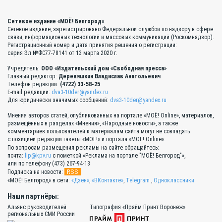
Сетевое издание «МОЁ! Белгород»
Сетевое издание, зарегистрировано Федеральной службой по надзору в сфере
связи, информационных технологий и массовых коммуникаций (Роскомнадзор).
Регистрационный номер и дата принятия решения о регистрации:
серия Эл №ФС77-78141 от 13 марта 2020 г.
Учредитель:
ООО «Издательский дом «Свободная пресса»
Главный редактор:
Деревяшкин Владислав Анатольевич
Телефон редакции:
(4722) 33-58-25
E-mail редакции:
dva3-10der@yandex.ru
Для юридически значимых сообщений:
dva3-10der@yandex.ru
Мнения авторов статей, опубликованных на портале «МОЁ! Online», материалов,
размещённых в разделах «Мнения», «Народные новости», а также
комментариев пользователей к материалам сайта могут не совпадать
с позицией редакции газеты «МОЁ!» и портала «МОЁ! Online».
По вопросам размещения рекламы на сайте обращайтесь:
почта:
lip@kpv.ru
с пометкой «Реклама на портале "МОЁ! Белгород"»,
или по телефону (473) 267-94-13
RSS
Подписка на новости:
«МОЁ! Белгород» в сети:
«Дзен»
,
«ВКонтакте»
,
Telegram
,
Одноклассники
Наши партнёры:
Альянс руководителей
Типография «Прайм Принт Воронеж»
региональных СМИ России