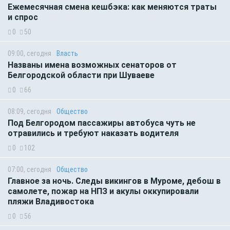
Ежемесячная смена кешбэка: как меняются траты
и спрос
0
50
09:00, сегодня
Власть
Названы имена возможных сенаторов от
Белгородской области при Шуваеве
0
66
08:09, сегодня
Общество
Под Белгородом пассажиры автобуса чуть не
отравились и требуют наказать водителя
0
102
07:00, сегодня
Общество
Главное за ночь. Следы викингов в Муроме, дебош в
самолете, пожар на НПЗ и акулы оккупировали
пляжи Владивостока
0
56