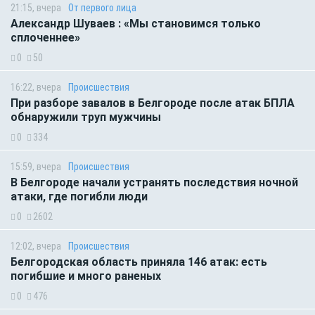
21:15, вчера
От первого лица
Александр Шуваев : «Мы становимся только
сплоченнее»
0
50
16:22, вчера
Происшествия
При разборе завалов в Белгороде после атак БПЛА
обнаружили труп мужчины
0
334
15:59, вчера
Происшествия
В Белгороде начали устранять последствия ночной
атаки, где погибли люди
0
2602
12:02, вчера
Происшествия
Белгородская область приняла 146 атак: есть
погибшие и много раненых
0
476