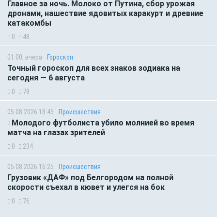
Главное за ночь. Молоко от Путина, сбор урожая
дронами, нашествие ядовитых каракурт и древние
катакомбы
0
48
01:00, вчера
Гороскоп
Точный гороскоп для всех знаков зодиака на
сегодня — 6 августа
0
78
05.08.2026 18:45
Происшествия
Молодого футболиста убило молнией во время
матча на глазах зрителей
0
234
05.08.2026 16:25
Происшествия
Грузовик «ДАФ» под Белгородом на полной
скорости съехал в кювет и улегся на бок
0
76