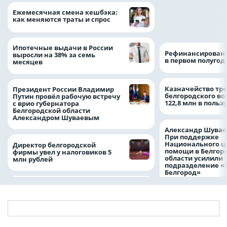
Объем продаж кр
Ежемесячная смена кешбэка:
наличными в Рос
как меняются траты и спрос
на 64%
Ипотечные выдачи в России
Рефинансировани
выросли на 38% за семь
в первом полугоди
месяцев
Казначейство тре
Президент России Владимир
белгородского в
Путин провёл рабочую встречу
122,8 млн в польз
с врио губернатора
Белгородской области
Александром Шуваевым
Александр Шувае
При поддержке
Национального ц
Директор белгородской
помощи в Белгор
фирмы увел у налоговиков 5
области усилили
млн рублей
подразделение «
Белгород»