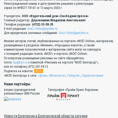
Регистрационный номер и дата принятия решения о регистрации:
серия Эл №ФС77-78141 от 13 марта 2020 г.
Учредитель:
ООО «Издательский дом «Свободная пресса»
Главный редактор:
Деревяшкин Владислав Анатольевич
Телефон редакции:
(4722) 33-58-25
E-mail редакции:
dva3-10der@yandex.ru
Для юридически значимых сообщений:
dva3-10der@yandex.ru
Мнения авторов статей, опубликованных на портале «МОЁ! Online», материалов,
размещённых в разделах «Мнения», «Народные новости», а также
комментариев пользователей к материалам сайта могут не совпадать
с позицией редакции газеты «МОЁ!» и портала «МОЁ! Online».
По вопросам размещения рекламы на сайте обращайтесь:
почта:
lip@kpv.ru
с пометкой «Реклама на портале "МОЁ! Белгород"»,
или по телефону (473) 267-94-13
RSS
Подписка на новости:
«МОЁ! Белгород» в сети:
«Дзен»
,
«ВКонтакте»
,
Telegram
,
Одноклассники
Наши партнёры:
Альянс руководителей
Типография «Прайм Принт Воронеж»
региональных СМИ России
Новости Белгорода и Белгородской области сегодня