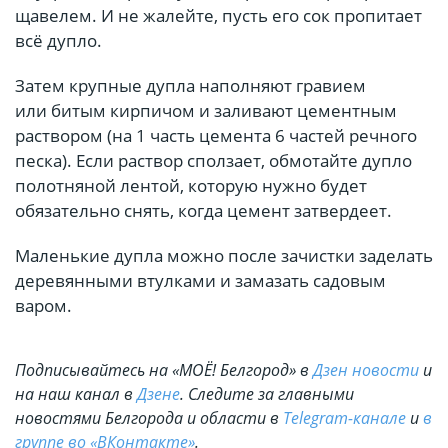
щавелем. И не жалейте, пусть его сок пропитает
всё дупло.
Затем крупные дупла наполняют гравием
или битым кирпичом и заливают цементным
раствором (на 1 часть цемента 6 частей речного
песка). Если раствор сползает, обмотайте дупло
полотняной лентой, которую нужно будет
обязательно снять, когда цемент затвердеет.
Маленькие дупла можно после зачистки заделать
деревянными втулками и замазать садовым
варом.
Подписывайтесь на «МОЁ! Белгород» в
Дзен новости
и
на наш канал в
Дзене
. Cледите за главными
новостями Белгорода и области в
Telegram-канале
и
в
группе во «ВКонтакте»
.