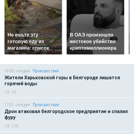
Не ешьте эту
В ОАЭ произошло
готовую еду из
жестокое убийство
магазина: список
криптомиллионера
18:09, сегодня
Происшествия
Жители Харьковской горы в Белгороде лишатся
горячей воды
0
6
17:01, сегодня
Происшествия
Дрон атаковал белгородское предприятие и спалил
фуру
0
18