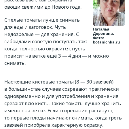
овощи свежими до Нового года.
Спелые томаты лучше снимать
для еды и заготовок. Чуть
Наталья
Доронина.
недозрелые — для хранения. С
Фото:
гибридами советую поступать так:
botanichka.ru
когда полностью окрасится, пусть
повисит на ветке ещё 3 — 4 дня — и можно
снимать.
Настоящие кистевые томаты (8 — 30 завязей)
в большинстве случаев созревают практически
одновременно и для употребления и хранения
срезают всю кисть. Такие томаты лучше хранить
именно на ветке. Если созревание растянуто,
то первые плоды начинают снимать, когда треть
завязей приобрела характерную окраску.