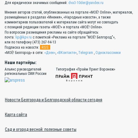
Для юридически значимых сообщений:
dva3-10der@yandex.ru
Мнения авторов статей, опубликованных на портале «МОЁ! Online», материалов,
размещённых в разделах «Мнения», «Народные новости», а также
комментариев пользователей к материалам сайта могут не совпадать
с позицией редакции газеты «МОЁ!» и портала «МОЁ! Online».
По вопросам размещения рекламы на сайте обращайтесь:
почта:
lip@kpv.ru
с пометкой «Реклама на портале "МОЁ! Белгород"»,
или по телефону (473) 267-94-13
RSS
Подписка на новости:
«МОЁ! Белгород» в сети:
«Дзен»
,
«ВКонтакте»
,
Telegram
,
Одноклассники
Наши партнёры:
Альянс руководителей
Типография «Прайм Принт Воронеж»
региональных СМИ России
Новости Белгорода и Белгородской области сегодня
Карта сайта
Сад и огород весной: полезные советы