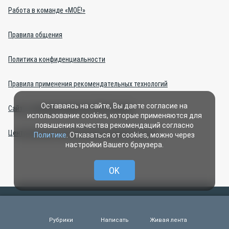
Работа в команде «МОЁ!»
Правила общения
Политика конфиденциальности
Правила применения рекомендательных технологий
Оставаясь на сайте, Вы даете согласие на
Сайт о домашних животных «Моё зверьё»
использование cookies, которые применяются для
повышения качества рекомендаций согласно
Центр интернет-проектов (изготовление сайтов)
Политике
. Отказаться от cookies, можно через
настройки Вашего браузера.
OK
Все права защищены ООО ИД «СВОБОДНАЯ ПРЕССА» 2007–2024.
Любые материалы, размещенные на портале «МОЁ! Online»
Рубрики
Написать
Живая лента
сотрудниками редакции, нештатными авторами и читателями,