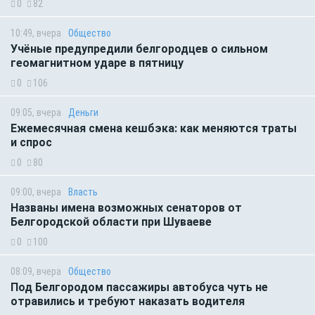
0
82
10:49, вчера
Общество
Учёные предупредили белгородцев о сильном
геомагнитном ударе в пятницу
0
106
09:05, вчера
Деньги
Ежемесячная смена кешбэка: как меняются траты
и спрос
0
80
09:00, вчера
Власть
Названы имена возможных сенаторов от
Белгородской области при Шуваеве
0
100
08:09, вчера
Общество
Под Белгородом пассажиры автобуса чуть не
отравились и требуют наказать водителя