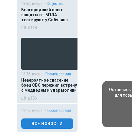
13:50, вчера
Общество
Белгородский опыт
защиты от БПЛА
тестируют у Собянина
0
114
13:36, вчера
Происшествия
Невероятное спасение:
боец СВО пережил встречу
Оставаясь 
с медведем и удар молнии
для пов
0
106
13:15, вчера
Происшествия
Мать пыталась спасти
выпавшего из окна
ВСЕ НОВОСТИ
малыша: оба погибли