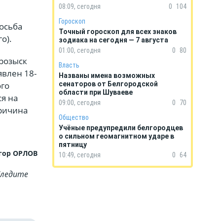
08:09, сегодня
0
104
Гороскоп
осьба
Точный гороскоп для всех знаков
о).
зодиака на сегодня — 7 августа
01:00, сегодня
0
80
 розыск
Власть
явлен 18-
Названы имена возможных
ого
сенаторов от Белгородской
области при Шуваеве
ся на
09:00, сегодня
0
70
ричина
Общество
Учёные предупредили белгородцев
о сильном геомагнитном ударе в
пятницу
гор ОРЛОВ
10:49, сегодня
0
64
Cледите