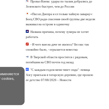
Провал Киева: удары по тылам добрались до
Зеленского быстрее, чем до России
«Пил из Днепра и ел только чайную заварку»:
Боец СВО ради спасения своей группы две недели
выживал на острове в одиночку
Названа причина, почему зумеры не хотят
работать
- И чего вам на даче не жилось? Без вас так
спокойно было, - огрызается невестка
В Тверской области простятся с рядовым,
погибшим на СВО почти год назад
"С каждым годом меня тянет сюда": певица
применяются
Алсу приехала в татарскую деревню, где прошло
 cookies,
ее детство 07/08/2026 – Новости