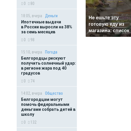
0
80
18:05, вчера
Деньги
Не ешьте эту
Ипотечные выдачи
готовую еду из
в России выросли на 38%
магазина: список
за семь месяцев
0
98
15:10, вчера
Погода
Белгородцы рискуют
получить солнечный удар:
в регионе жара под 40
градусов
0
74
14:02, вчера
Общество
Белгородцам могут
помочь федеральными
деньгами собрать детей в
школу
0
132