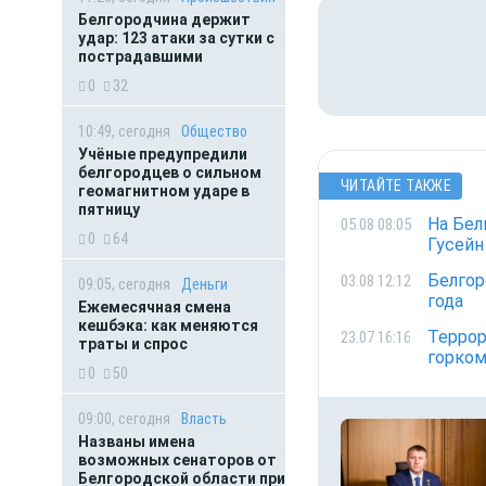
Белгородчина держит
удар: 123 атаки за сутки с
пострадавшими
0
32
10:49, сегодня
Общество
Учёные предупредили
белгородцев о сильном
ЧИТАЙТЕ ТАКЖЕ
геомагнитном ударе в
пятницу
На Бел
05.08 08:05
0
64
Гусейн
Белгор
03.08 12:12
09:05, сегодня
Деньги
года
Ежемесячная смена
кешбэка: как меняются
Террор
23.07 16:16
траты и спрос
горко
0
50
09:00, сегодня
Власть
Названы имена
возможных сенаторов от
Белгородской области при