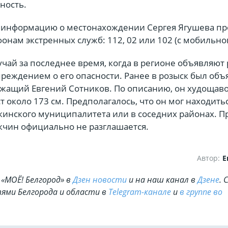
ность.
информацию о местонахождении Сергея Ягушева пр
онам экстренных служб: 112, 02 или 102 (с мобильног
учай за последнее время, когда в регионе объявляют
реждением о его опасности. Ранее в розыск был объ
жащий Евгений Сотников. По описанию, он худощав
т около 173 см. Предполагалось, что он мог находить
инского муниципалитета или в соседних районах. П
жчин официально не разглашается.
Автор:
Е
«МОЁ! Белгород» в
Дзен новости
и на наш канал в
Дзене
. 
ями Белгорода и области в
Telegram-канале
и
в группе во