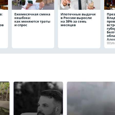
в:
Ежемесячная смена
Ипотечные выдачи
През
кешбэка:
в России выросли
Вла
как меняются траты
на 38% за семь
пров
ов
и спрос
месяцев
встр
губе
Белг
обла
Але
Шув