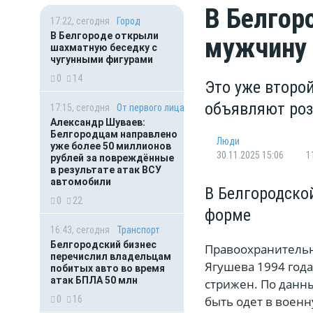
В Белгор
17:22, сегодня
Город
В Белгороде открыли
мужчину 
шахматную беседку с
чугунными фигурами
0
14
Это уже второй
объявляют роз
17:15, сегодня
От первого лица
Александр Шуваев:
Белгородцам направлено
Люди
уже более 50 миллионов
30.11.2025 15:06
1
рублей за повреждённые
в результате атак ВСУ
автомобили
В Белгородско
0
22
форме
16:43, сегодня
Транспорт
Белгородский бизнес
Правоохранительн
перечислил владельцам
Ягушева 1994 год
побитых авто во время
атак БПЛА 50 млн
стрижен. По данн
0
16
быть одет в воен