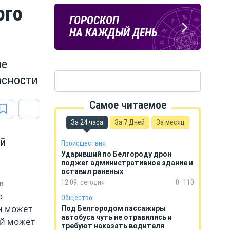
ого
Подпишись
ПОГОДА
ГОРОСКОП
на тг-канал
В БЕЛГОРОДЕ
НА КАЖДЫЙ ДЕНЬ
«МОЁ! Белгород»
не
асности
Самое читаемое
За 24 часа
За 7 Дней
За месяц
ой
Происшествия
Ударивший по Белгороду дрон
поджег административное здание и
оставил раненых
я
12:09, сегодня
0
110
о
Общество
н может
Под Белгородом пассажиры
автобуса чуть не отравились и
ый может
требуют наказать водителя