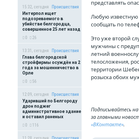
представлять опас
15:32, сегодня
Происшествия
Интерпол ищет
Любую известную 
подозреваемого в
сообщать по телеф
убийстве белгородца,
совершенное 25 лет назад
Это уже второй сл
0
26
мужчины с предуп
13:31, сегодня
Происшествия
летний военнослу
Глава белгородской
телосложения, рос
стройфирмы осуждён на 2
года за мошенничество в
территории Шебек
Орле
розыска обоих му
0
56
12:09, сегодня
Происшествия
Ударивший по Белгороду
дрон поджег
Подписывайтесь на 
административное здание
за главными новост
и оставил раненых
«ВКонтакте»
.
0
116
11:28, сегодня
Происшествия