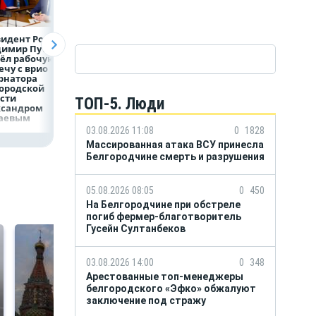
идент России
Директор
Объем продаж
димир Путин
белгородской
кредитов
ёл рабочую
фирмы увел у
наличными в Ро
ечу с врио
налоговиков 5 млн
вырос на 64%
рнатора
рублей
ородской
сти
ТОП-5. Люди
ксандром
аевым
03.08.2026 11:08
0
1828
Массированная атака ВСУ принесла
Белгородчине смерть и разрушения
05.08.2026 08:05
0
450
На Белгородчине при обстреле
погиб фермер-благотворитель
Гусейн Султанбеков
03.08.2026 14:00
0
348
Арестованные топ-менеджеры
белгородского «Эфко» обжалуют
заключение под стражу