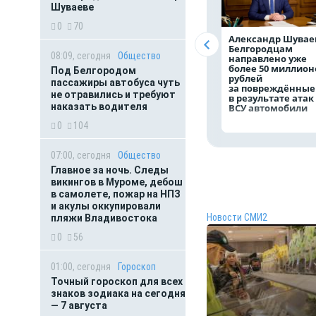
Шуваеве
0
70
Александр Шувае
Белгородцам
08:09, сегодня
Общество
направлено уже
более 50 миллион
Под Белгородом
рублей
пассажиры автобуса чуть
за повреждённые
не отравились и требуют
в результате атак
наказать водителя
ВСУ автомобили
0
104
07:00, сегодня
Общество
Главное за ночь. Следы
викингов в Муроме, дебош
в самолете, пожар на НПЗ
и акулы оккупировали
Новости СМИ2
пляжи Владивостока
0
56
01:00, сегодня
Гороскоп
Точный гороскоп для всех
знаков зодиака на сегодня
— 7 августа