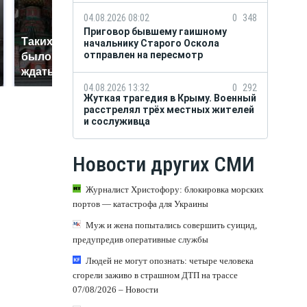
04.08.2026 08:02
0
348
Приговор бывшему гаишному
Таких событий не
начальнику Старого Оскола
В магазинах России
отправлен на пересмотр
было с 1945: чего
ажиотаж из-за этого
ждать всем нам?
продукта: что купить?
04.08.2026 13:32
0
292
Жуткая трагедия в Крыму. Военный
расстрелял трёх местных жителей
и сослуживца
Новости других СМИ
Журналист Христофору: блокировка морских
портов — катастрофа для Украины
Муж и жена попытались совершить суицид,
предупредив оперативные службы
Людей не могут опознать: четыре человека
сгорели заживо в страшном ДТП на трассе
07/08/2026 – Новости