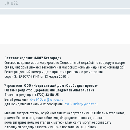
0
92
Сетевое издание «МОЁ! Белгород»
Сетевое издание, зарегистрировано Федеральной службой по надзору в сфере
связи, информационных технологий и массовых коммуникаций (Роскомнадзор).
Регистрационный номер и дата принятия решения о регистрации:
серия Эл №ФС77-78141 от 13 марта 2020 г.
Учредитель:
ООО «Издательский дом «Свободная пресса»
Главный редактор:
Деревяшкин Владислав Анатольевич
Телефон редакции:
(4722) 33-58-25
E-mail редакции:
dva3-10der@yandex.ru
Для юридически значимых сообщений:
dva3-10der@yandex.ru
Мнения авторов статей, опубликованных на портале «МОЁ! Online», материалов,
размещённых в разделах «Мнения», «Народные новости», а также
комментариев пользователей к материалам сайта могут не совпадать
с позицией редакции газеты «МОЁ!» и портала «МОЁ! Online».