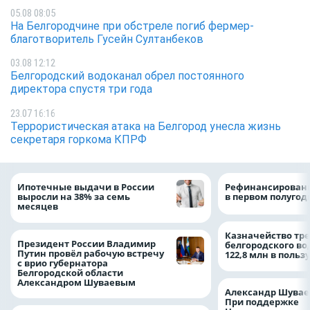
05.08 08:05
На Белгородчине при обстреле погиб фермер-
благотворитель Гусейн Султанбеков
03.08 12:12
Белгородский водоканал обрел постоянного
директора спустя три года
23.07 16:16
Террористическая атака на Белгород унесла жизнь
секретаря горкома КПРФ
Ипотечные выдачи в России
Рефинансировани
выросли на 38% за семь
в первом полугоди
месяцев
Казначейство тре
Президент России Владимир
белгородского в
Путин провёл рабочую встречу
122,8 млн в польз
с врио губернатора
Белгородской области
Александром Шуваевым
Александр Шувае
При поддержке