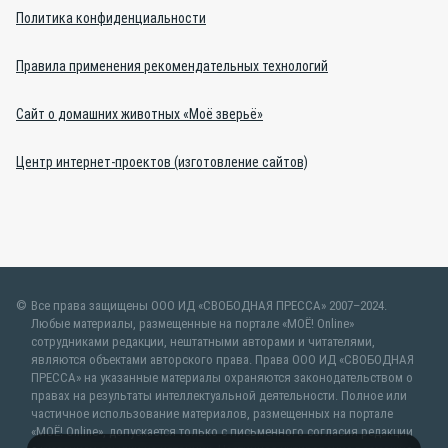
Политика конфиденциальности
Правила применения рекомендательных технологий
Сайт о домашних животных «Моё зверьё»
Центр интернет-проектов (изготовление сайтов)
Все права защищены ООО ИД «СВОБОДНАЯ ПРЕССА» 2007–2024.
Любые материалы, размещенные на портале «МОЁ! Online»
сотрудниками редакции, нештатными авторами и читателями,
являются объектами авторского права. Права ООО ИД «СВОБОДНАЯ
ПРЕССА» на указанные материалы охраняются законодательством о
правах на результаты интеллектуальной деятельности. Полное или
частичное использование материалов, размещенных на портале
«МОЁ! Online», допускается только с письменного согласия редакции