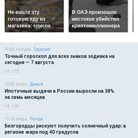
Не ешьте эту
В ОАЭ произошло
готовую еду из
жестокое убийство
магазина: список
криптомиллионера
01:00, сегодня
Гороскоп
Точный гороскоп для всех знаков зодиака на
сегодня — 7 августа
0
10
18:05, вчера
Деньги
Ипотечные выдачи в России выросли на 38%
за семь месяцев
0
50
15:10, вчера
Погода
Белгородцы рискуют получить солнечный удар: в
регионе жара под 40 градусов