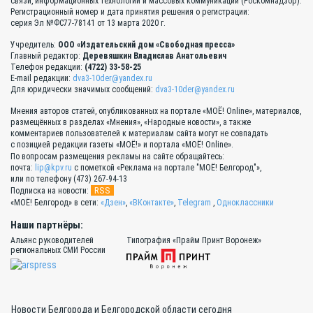
связи, информационных технологий и массовых коммуникаций (Роскомнадзор).
Регистрационный номер и дата принятия решения о регистрации:
серия Эл №ФС77-78141 от 13 марта 2020 г.
Учредитель:
ООО «Издательский дом «Свободная пресса»
Главный редактор:
Деревяшкин Владислав Анатольевич
Телефон редакции:
(4722) 33-58-25
E-mail редакции:
dva3-10der@yandex.ru
Для юридически значимых сообщений:
dva3-10der@yandex.ru
Мнения авторов статей, опубликованных на портале «МОЁ! Online», материалов,
размещённых в разделах «Мнения», «Народные новости», а также
комментариев пользователей к материалам сайта могут не совпадать
с позицией редакции газеты «МОЁ!» и портала «МОЁ! Online».
По вопросам размещения рекламы на сайте обращайтесь:
почта:
lip@kpv.ru
с пометкой «Реклама на портале "МОЁ! Белгород"»,
или по телефону (473) 267-94-13
RSS
Подписка на новости:
«МОЁ! Белгород» в сети:
«Дзен»
,
«ВКонтакте»
,
Telegram
,
Одноклассники
Наши партнёры:
Альянс руководителей
Типография «Прайм Принт Воронеж»
региональных СМИ России
Новости Белгорода и Белгородской области сегодня