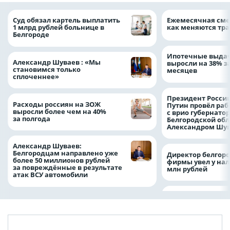
Суд обязал картель выплатить
Ежемесячная сме
1 млрд рублей больнице в
как меняются тра
Белгороде
Ипотечные выдач
Александр Шуваев : «Мы
выросли на 38% з
становимся только
месяцев
сплоченнее»
Президент Росси
Расходы россиян на ЗОЖ
Путин провёл раб
выросли более чем на 40%
с врио губернато
за полгода
Белгородской обл
Александром Шу
Александр Шуваев:
Белгородцам направлено уже
Директор белгор
более 50 миллионов рублей
фирмы увел у нал
за повреждённые в результате
млн рублей
атак ВСУ автомобили