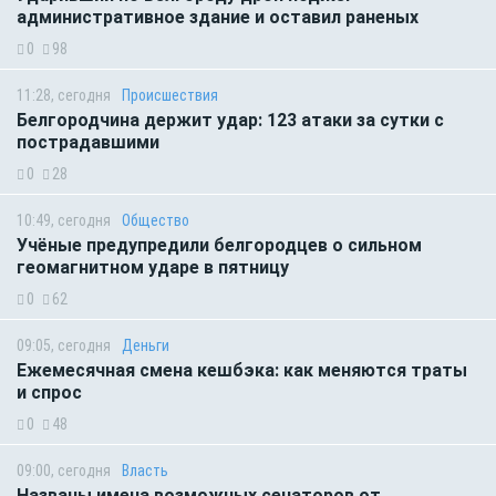
административное здание и оставил раненых
0
98
11:28, сегодня
Происшествия
Белгородчина держит удар: 123 атаки за сутки с
пострадавшими
0
28
10:49, сегодня
Общество
Учёные предупредили белгородцев о сильном
геомагнитном ударе в пятницу
0
62
09:05, сегодня
Деньги
Ежемесячная смена кешбэка: как меняются траты
и спрос
0
48
09:00, сегодня
Власть
Названы имена возможных сенаторов от