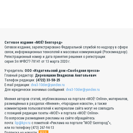
Сетевое издание «МОЁ! Белгород»
Сетевое издание, зарегистрировано Федеральной службой по надзору в сфере
связи, информационных технологий и массовых коммуникаций (Роскомнадзор).
Регистрационный номер и дата принятия решения о регистрации:
серия Эл №ФС77-78141 от 13 марта 2020 г.
Учредитель:
ООО «Издательский дом «Свободная пресса»
Главный редактор:
Деревяшкин Владислав Анатольевич
Телефон редакции:
(4722) 33-58-25
E-mail редакции:
dva3-10der@yandex.ru
Для юридически значимых сообщений:
dva3-10der@yandex.ru
Мнения авторов статей, опубликованных на портале «МОЁ! Online», материалов,
размещённых в разделах «Мнения», «Народные новости», а также
комментариев пользователей к материалам сайта могут не совпадать
с позицией редакции газеты «МОЁ!» и портала «МОЁ! Online».
По вопросам размещения рекламы на сайте обращайтесь:
почта:
lip@kpv.ru
с пометкой «Реклама на портале "МОЁ! Белгород"»,
или по телефону (473) 267-94-13
RSS
Подписка на новости: