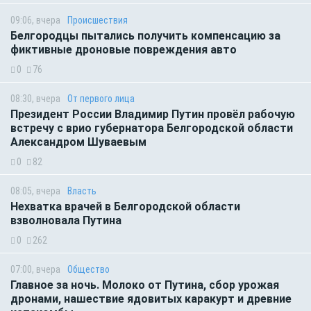
09:06, вчера
Происшествия
Белгородцы пытались получить компенсацию за
фиктивные дроновые повреждения авто
0
76
08:30, вчера
От первого лица
Президент России Владимир Путин провёл рабочую
встречу с врио губернатора Белгородской области
Александром Шуваевым
0
82
08:05, вчера
Власть
Нехватка врачей в Белгородской области
взволновала Путина
0
262
07:00, вчера
Общество
Главное за ночь. Молоко от Путина, сбор урожая
дронами, нашествие ядовитых каракурт и древние