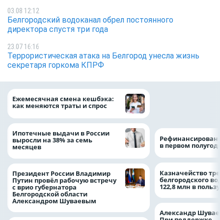
03.08 12:12
Белгородский водоканал обрел постоянного
директора спустя три года
23.07 16:16
Террористическая атака на Белгород унесла жизнь
секретаря горкома КПРФ
Объем продаж кр
Ежемесячная смена кешбэка:
наличными в Рос
как меняются траты и спрос
на 64%
Ипотечные выдачи в России
Рефинансировани
выросли на 38% за семь
в первом полугоди
месяцев
Казначейство тре
Президент России Владимир
белгородского в
Путин провёл рабочую встречу
122,8 млн в польз
с врио губернатора
Белгородской области
Александром Шуваевым
Александр Шувае
При поддержке