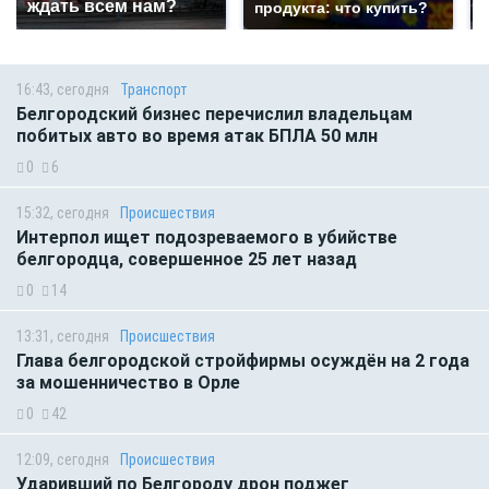
ждать всем нам?
продукта: что купить?
16:43, сегодня
Транспорт
Белгородский бизнес перечислил владельцам
побитых авто во время атак БПЛА 50 млн
0
6
15:32, сегодня
Происшествия
Интерпол ищет подозреваемого в убийстве
белгородца, совершенное 25 лет назад
0
14
13:31, сегодня
Происшествия
Глава белгородской стройфирмы осуждён на 2 года
за мошенничество в Орле
0
42
12:09, сегодня
Происшествия
Ударивший по Белгороду дрон поджег