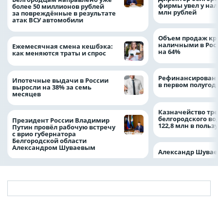
фирмы увел у нал
более 50 миллионов рублей
млн рублей
за повреждённые в результате
атак ВСУ автомобили
Объем продаж кр
наличными в Рос
Ежемесячная смена кешбэка:
на 64%
как меняются траты и спрос
Рефинансировани
Ипотечные выдачи в России
в первом полугоди
выросли на 38% за семь
месяцев
Казначейство тре
белгородского в
Президент России Владимир
122,8 млн в польз
Путин провёл рабочую встречу
с врио губернатора
Белгородской области
Александром Шуваевым
Александр Шувае