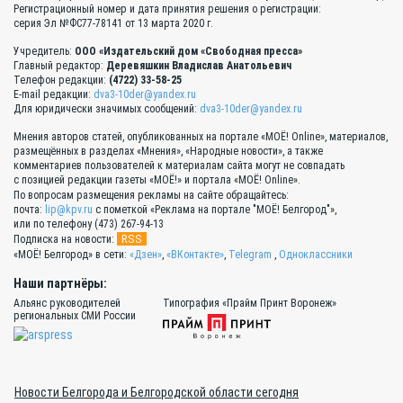
Регистрационный номер и дата принятия решения о регистрации:
серия Эл №ФС77-78141 от 13 марта 2020 г.
Учредитель:
ООО «Издательский дом «Свободная пресса»
Главный редактор:
Деревяшкин Владислав Анатольевич
Телефон редакции:
(4722) 33-58-25
E-mail редакции:
dva3-10der@yandex.ru
Для юридически значимых сообщений:
dva3-10der@yandex.ru
Мнения авторов статей, опубликованных на портале «МОЁ! Online», материалов,
размещённых в разделах «Мнения», «Народные новости», а также
комментариев пользователей к материалам сайта могут не совпадать
с позицией редакции газеты «МОЁ!» и портала «МОЁ! Online».
По вопросам размещения рекламы на сайте обращайтесь:
почта:
lip@kpv.ru
с пометкой «Реклама на портале "МОЁ! Белгород"»,
или по телефону (473) 267-94-13
RSS
Подписка на новости:
«МОЁ! Белгород» в сети:
«Дзен»
,
«ВКонтакте»
,
Telegram
,
Одноклассники
Наши партнёры:
Альянс руководителей
Типография «Прайм Принт Воронеж»
региональных СМИ России
Новости Белгорода и Белгородской области сегодня