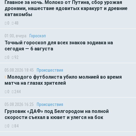
Главное за ночь. Молоко от Путина, сбор урожая
дронами, нашествие ядовитых каракурт и древние
катакомбы
0
48
01:00, вчера
Гороскоп
Точный гороскоп для всех знаков зодиака на
сегодня — 6 августа
0
92
05.08.2026 18:45
Происшествия
Молодого футболиста убило молнией во время
матча на глазах зрителей
0
244
05.08.2026 16:25
Происшествия
Грузовик «ДАФ» под Белгородом на полной
скорости съехал в кювет и улегся на бок
0
84