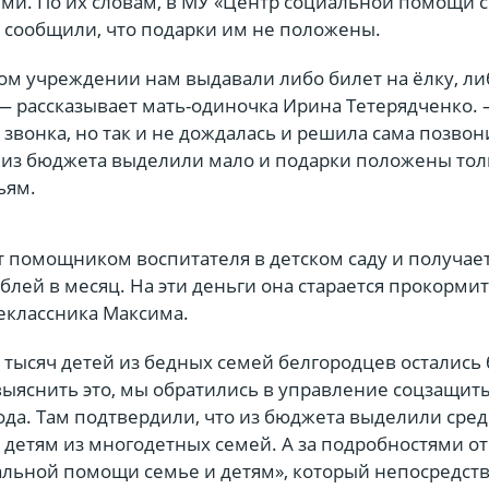
и. По их словам, в МУ «Центр социальной помощи 
сообщили, что подарки им не положены.
ом учреждении нам выдавали либо билет на ёлку, ли
— рассказывает мать-одиночка Ирина Тетерядченко. 
а звонка, но так и не дождалась и решила сама позво
ег из бюджета выделили мало и подарки положены тол
ьям.
 помощником воспитателя в детском саду и получае
ублей в месяц. На эти деньги она старается прокормит
еклассника Максима.
тысяч детей из бедных семей белгородцев остались 
выяснить это, мы обратились в управление соцзащит
да. Там подтвердили, что из бюджета выделили сред
 детям из многодетных семей. А за подробностями о
альной помощи семье и детям», который непосредст