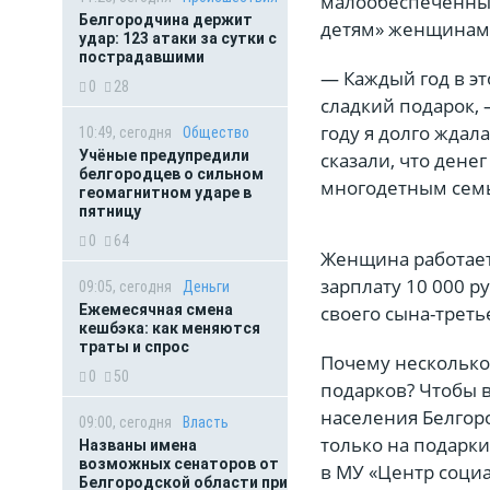
малообеспеченным
Белгородчина держит
детям» женщинам 
удар: 123 атаки за сутки с
пострадавшими
— Каждый год в эт
0
28
сладкий подарок, 
году я долго ждал
10:49, сегодня
Общество
Учёные предупредили
сказали, что ден
белгородцев о сильном
многодетным сем
геомагнитном ударе в
пятницу
0
64
Женщина работает
зарплату 10 000 р
09:05, сегодня
Деньги
своего сына-треть
Ежемесячная смена
кешбэка: как меняются
траты и спрос
Почему несколько 
0
50
подарков? Чтобы 
населения Белгоро
09:00, сегодня
Власть
только на подарки
Названы имена
возможных сенаторов от
в МУ «Центр соци
Белгородской области при