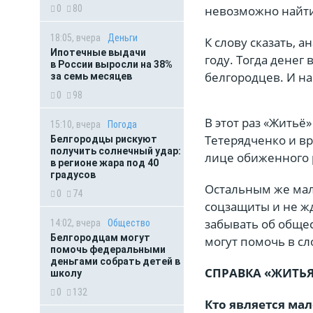
невозможно найти 
0
80
18:05, вчера
Деньги
К слову сказать, 
Ипотечные выдачи
году. Тогда денег
в России выросли на 38%
белгородцев. И н
за семь месяцев
0
98
В этот раз «Житьё
15:10, вчера
Погода
Тетерядченко и вр
Белгородцы рискуют
получить солнечный удар:
лице обиженного 
в регионе жара под 40
градусов
Остальным же мал
0
74
соцзащиты и не ж
забывать об обще
14:02, вчера
Общество
Белгородцам могут
могут помочь в сл
помочь федеральными
деньгами собрать детей в
СПРАВКА «ЖИТЬ
школу
0
132
Кто является ма