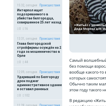
15:32, сегодня
Происшествия
Интерпол ищет
подозреваемого в
убийстве белгородца,
совершенное 25 лет назад
«Житьё» с удоволь
Деда Мороза для М
0
16
13:31, сегодня
Происшествия
Глава белгородской
стройфирмы осуждён на 2
года за мошенничество в
Орле
Самый волшебный 
0
44
без помощи взросл
вообще какого-то 
12:09, сегодня
Происшествия
Ударивший по Белгороду
которых самостоя
дрон поджег
Обычно таким мал
административное здание
этом году такого 
и оставил раненых
0
102
В редакцию «Жить
11:28, сегодня
Происшествия