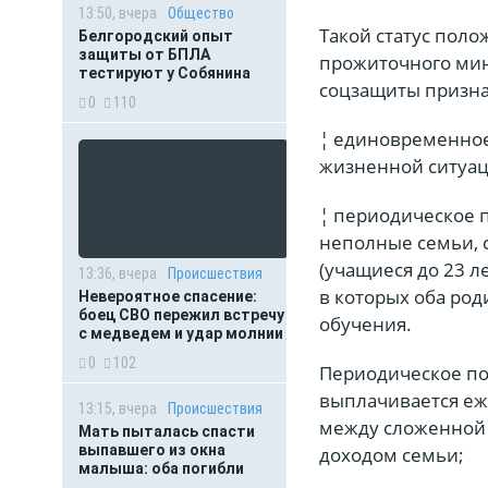
13:50, вчера
Общество
Такой статус поло
Белгородский опыт
защиты от БПЛА
прожиточного мини
тестируют у Собянина
соцзащиты призна
0
110
¦ единовременное
жизненной ситуаци
¦ периодическое 
неполные семьи, с
(учащиеся до 23 л
13:36, вчера
Происшествия
в которых оба ро
Невероятное спасение:
боец СВО пережил встречу
обучения.
с медведем и удар молнии
0
102
Периодическое по
выплачивается еж
13:15, вчера
Происшествия
между сложенной
Мать пыталась спасти
выпавшего из окна
доходом семьи;
малыша: оба погибли