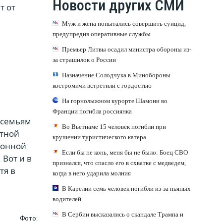
Новости других СМИ
т от
Муж и жена попытались совершить суицид,
предупредив оперативные службы
Премьер Литвы осадил министра обороны из-
за страшилок о России
Назначение Солодчука в Минобороны
костромичи встретили с гордостью
На горнолыжном курорте Шамони во
Франции погибла россиянка
 семьям
Во Вьетнаме 15 человек погибли при
стной
крушении туристического катера
ионной
Если бы не конь, меня бы не было: Боец СВО
 Вот и в
признался, что спасло его в схватке с медведем,
тя в
когда в него ударила молния
В Карелии семь человек погибли из-за пьяных
водителей
В Сербии высказались о скандале Трампа и
Фото: