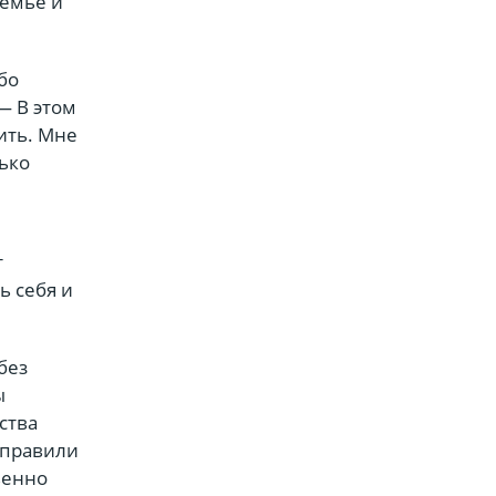
семье и
бо
— В этом
нить. Мне
ько
т
ь себя и
без
ы
ства
тправили
венно