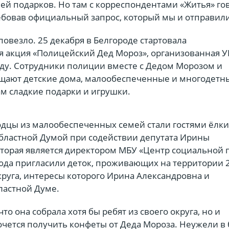
ей подарков. Но там с корреспондентами «Житья» го
ребовав официальный запрос, который мы и отправили
 повезло. 25 декабря в Белгороде стартовала
я акция «Полицейский Дед Мороз», организованная 
оду. Сотрудники полиции вместе с Дедом Морозом и
щают детские дома, малообеспеченные и многодетн
м сладкие подарки и игрушки.
дцы из малообеспеченных семей стали гостями ёлки
бластной Думой при содействии депутата Ирины
оторая является директором МБУ «Центр социальной
юда пригласили деток, проживающих на территории 2
руга, интересы которого Ирина Александровна и
ластной Думе.
то она собрала хотя бы ребят из своего округа, но и
очется получить конфеты от Деда Мороза. Неужели в