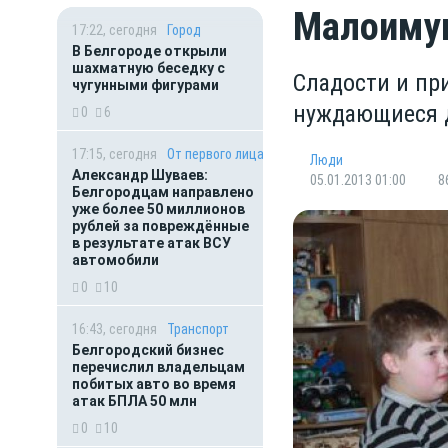
Малоимущ
17:22, сегодня
Город
В Белгороде открыли
шахматную беседку с
Сладости и пр
чугунными фигурами
нуждающиеся 
0
6
17:15, сегодня
От первого лица
Люди
Александр Шуваев:
05.01.2013 01:00
8
Белгородцам направлено
уже более 50 миллионов
рублей за повреждённые
в результате атак ВСУ
автомобили
0
10
16:43, сегодня
Транспорт
Белгородский бизнес
перечислил владельцам
побитых авто во время
атак БПЛА 50 млн
0
10