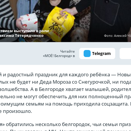
ствием выступило в роли
аксима Тетерядченко
Фото: Алексей 
Читайте
Telegram
«МОЁ! Белгород» в
и радостный праздник для каждого ребёнка — Новый
ых не будет ни Деда Мороза со Снегурочкой, ни пода
волшебства. А в Белгороде хватает малышей, родите
тельно не могут обеспечить для них полноценный пр
оимущим семьям на помощь приходила соцзащита. 
не произошло.
я» обратились несколько белгородок, чьи семьи при