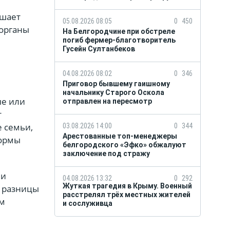
ышает
05.08.2026 08:05
0
450
 органы
На Белгородчине при обстреле
погиб фермер-благотворитель
Гусейн Султанбеков
04.08.2026 08:02
0
346
Приговор бывшему гаишному
начальнику Старого Оскола
ые или
отправлен на пересмотр
т
е семьи,
03.08.2026 14:00
0
344
Арестованные топ-менеджеры
формы
белгородского «Эфко» обжалуют
заключение под стражу
 и
04.08.2026 13:32
0
292
Жуткая трагедия в Крыму. Военный
х разницы
расстрелял трёх местных жителей
им
и сослуживца