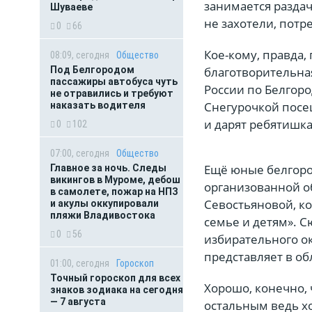
занимается раздач
Шуваеве
не захотели, пот
0
66
Кое-кому, правда,
08:09, сегодня
Общество
благотворительна
Под Белгородом
пассажиры автобуса чуть
России по Белгор
не отравились и требуют
Снегурочкой посе
наказать водителя
и дарят ребятишка
0
102
07:00, сегодня
Общество
Ещё юные белгоро
Главное за ночь. Следы
викингов в Муроме, дебош
организованной о
в самолете, пожар на НПЗ
Севостьяновой, к
и акулы оккупировали
пляжи Владивостока
семье и детям». С
0
56
избирательного ок
представляет в об
01:00, сегодня
Гороскоп
Точный гороскоп для всех
Хорошо, конечно, ч
знаков зодиака на сегодня
— 7 августа
остальным ведь х