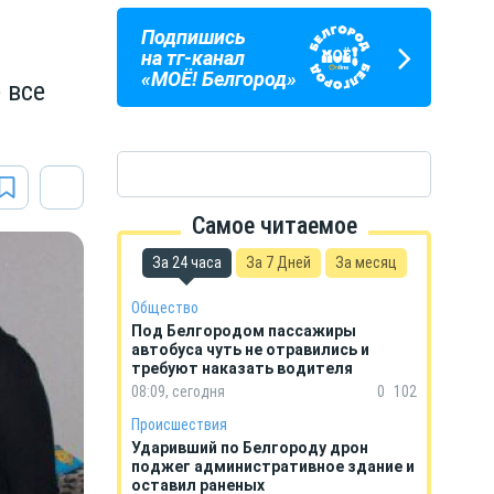
Подпишись
ПОГОДА
ГОРОСКОП
на тг-канал
В БЕЛГОРОДЕ
НА КАЖДЫЙ ДЕНЬ
«МОЁ! Белгород»
 все
Самое читаемое
За 24 часа
За 7 Дней
За месяц
Общество
Под Белгородом пассажиры
автобуса чуть не отравились и
требуют наказать водителя
08:09, сегодня
0
102
Происшествия
Ударивший по Белгороду дрон
поджег административное здание и
оставил раненых