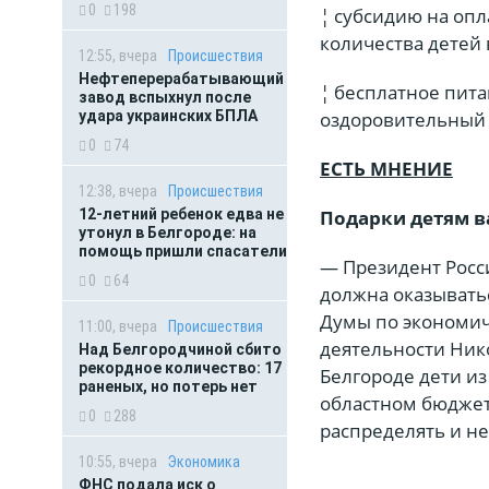
0
198
¦ субсидию на опл
количества детей 
12:55, вчера
Происшествия
Нефтеперерабатывающий
¦ бесплатное пита
завод вспыхнул после
удара украинских БПЛА
оздоровительный 
0
74
ЕСТЬ МНЕНИЕ
12:38, вчера
Происшествия
12-летний ребенок едва не
Подарки детям 
утонул в Белгороде: на
помощь пришли спасатели
— Президент Росс
0
64
должна оказывать
Думы по экономич
11:00, вчера
Происшествия
деятельности Нико
Над Белгородчиной сбито
рекордное количество: 17
Белгороде дети из
раненых, но потерь нет
областном бюджет
0
288
распределять и не
10:55, вчера
Экономика
ФНС подала иск о