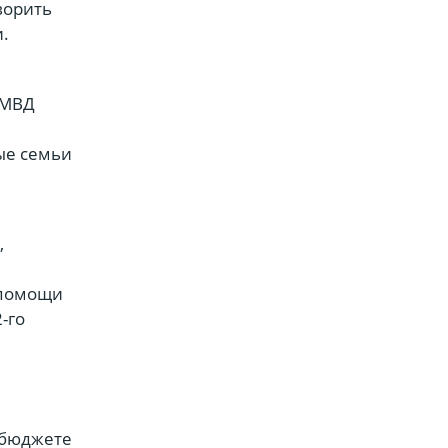
ворить
.
УМВД
ые семьи
,
 помощи
-го
 бюджете