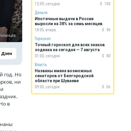
12:09, сегодня
0
100
Деньги
Ипотечные выдачи в России
выросли на 38% за семь месяцев
18:05, вчера
0
96
ЧУХЛАНЦЕВ.
Гороскоп
Точный гороскоп для всех знаков
зодиака на сегодня — 7 августа
Дзен
01:00, сегодня
0
80
Власть
Названы имена возможных
 год. Но
сенаторов от Белгородской
рков, ни
области при Шуваеве
09:00, сегодня
0
66
ли
аздник.
Но в
знаны