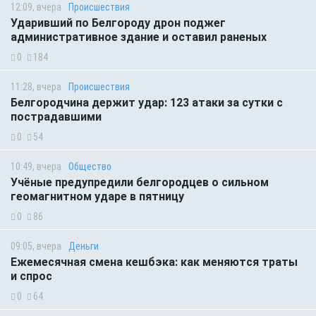
12:09, вчера
Происшествия
Ударивший по Белгороду дрон поджег
административное здание и оставил раненых
0
184
11:28, вчера
Происшествия
Белгородчина держит удар: 123 атаки за сутки с
пострадавшими
0
54
10:49, вчера
Общество
Учёные предупредили белгородцев о сильном
геомагнитном ударе в пятницу
0
86
09:05, вчера
Деньги
Ежемесячная смена кешбэка: как меняются траты
и спрос
0
64