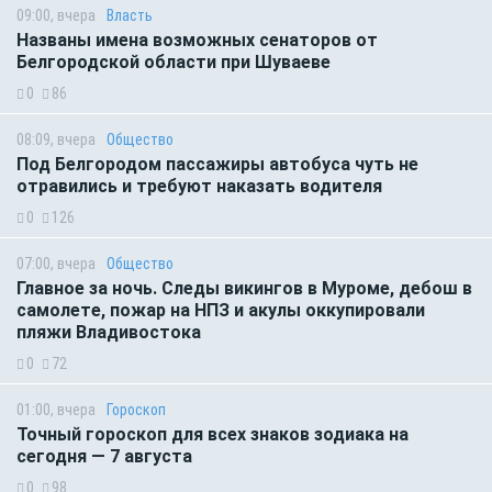
09:00, вчера
Власть
Названы имена возможных сенаторов от
Белгородской области при Шуваеве
0
86
08:09, вчера
Общество
Под Белгородом пассажиры автобуса чуть не
отравились и требуют наказать водителя
0
126
07:00, вчера
Общество
Главное за ночь. Следы викингов в Муроме, дебош в
самолете, пожар на НПЗ и акулы оккупировали
пляжи Владивостока
0
72
01:00, вчера
Гороскоп
Точный гороскоп для всех знаков зодиака на
сегодня — 7 августа
0
98