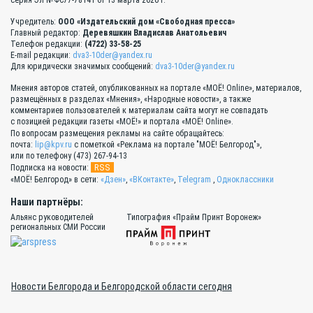
серия Эл №ФС77-78141 от 13 марта 2020 г.
Учредитель:
ООО «Издательский дом «Свободная пресса»
Главный редактор:
Деревяшкин Владислав Анатольевич
Телефон редакции:
(4722) 33-58-25
E-mail редакции:
dva3-10der@yandex.ru
Для юридически значимых сообщений:
dva3-10der@yandex.ru
Мнения авторов статей, опубликованных на портале «МОЁ! Online», материалов,
размещённых в разделах «Мнения», «Народные новости», а также
комментариев пользователей к материалам сайта могут не совпадать
с позицией редакции газеты «МОЁ!» и портала «МОЁ! Online».
По вопросам размещения рекламы на сайте обращайтесь:
почта:
lip@kpv.ru
с пометкой «Реклама на портале "МОЁ! Белгород"»,
или по телефону (473) 267-94-13
RSS
Подписка на новости:
«МОЁ! Белгород» в сети:
«Дзен»
,
«ВКонтакте»
,
Telegram
,
Одноклассники
Наши партнёры:
Альянс руководителей
Типография «Прайм Принт Воронеж»
региональных СМИ России
Новости Белгорода и Белгородской области сегодня