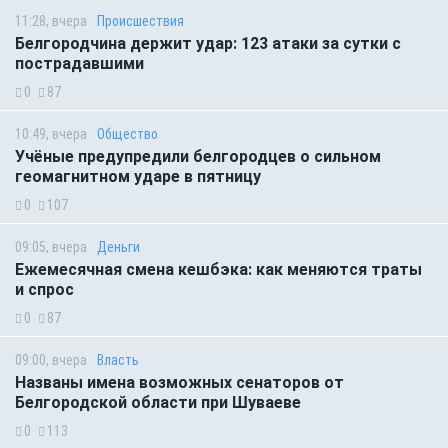
11:28, вчера
Происшествия
Белгородчина держит удар: 123 атаки за сутки с
пострадавшими
0
87
10:49, вчера
Общество
Учёные предупредили белгородцев о сильном
геомагнитном ударе в пятницу
0
107
09:05, вчера
Деньги
Ежемесячная смена кешбэка: как меняются траты
и спрос
0
87
09:00, вчера
Власть
Названы имена возможных сенаторов от
Белгородской области при Шуваеве
0
113