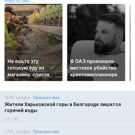
Новости СМИ2
Не ешьте эту
В ОАЭ произошло
готовую еду из
жестокое убийство
магазина: список
криптомиллионера
18:09, сегодня
Происшествия
Жители Харьковской горы в Белгороде лишатся
горячей воды
0
45
17:01, сегодня
Происшествия