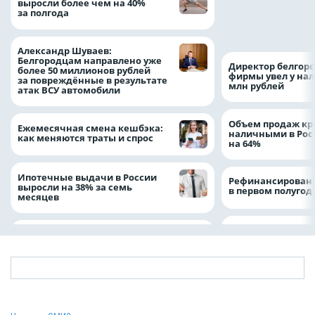
выросли более чем на 40%
с врио губернато
за полгода
Белгородской обл
Александром Шу
Александр Шуваев:
Белгородцам направлено уже
Директор белгор
более 50 миллионов рублей
фирмы увел у нал
за повреждённые в результате
млн рублей
атак ВСУ автомобили
Объем продаж кр
Ежемесячная смена кешбэка:
наличными в Рос
как меняются траты и спрос
на 64%
Ипотечные выдачи в России
Рефинансировани
выросли на 38% за семь
в первом полугоди
месяцев