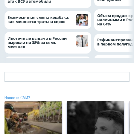
атак ВСУ автомобили
Объем продаж кр
Ежемесячная смена кешбэка:
наличными в Рос
как меняются траты и спрос
на 64%
Ипотечные выдачи в России
Рефинансировани
выросли на 38% за семь
в первом полугоди
месяцев
Новости СМИ2