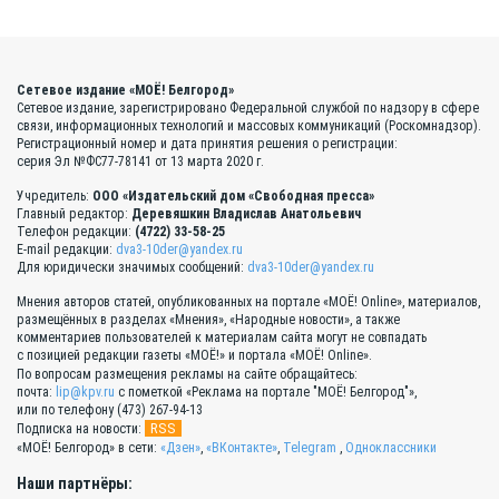
Сетевое издание «МОЁ! Белгород»
Сетевое издание, зарегистрировано Федеральной службой по надзору в сфере
связи, информационных технологий и массовых коммуникаций (Роскомнадзор).
Регистрационный номер и дата принятия решения о регистрации:
серия Эл №ФС77-78141 от 13 марта 2020 г.
Учредитель:
ООО «Издательский дом «Свободная пресса»
Главный редактор:
Деревяшкин Владислав Анатольевич
Телефон редакции:
(4722) 33-58-25
E-mail редакции:
dva3-10der@yandex.ru
Для юридически значимых сообщений:
dva3-10der@yandex.ru
Мнения авторов статей, опубликованных на портале «МОЁ! Online», материалов,
размещённых в разделах «Мнения», «Народные новости», а также
комментариев пользователей к материалам сайта могут не совпадать
с позицией редакции газеты «МОЁ!» и портала «МОЁ! Online».
По вопросам размещения рекламы на сайте обращайтесь:
почта:
lip@kpv.ru
с пометкой «Реклама на портале "МОЁ! Белгород"»,
или по телефону (473) 267-94-13
RSS
Подписка на новости:
«МОЁ! Белгород» в сети:
«Дзен»
,
«ВКонтакте»
,
Telegram
,
Одноклассники
Наши партнёры: