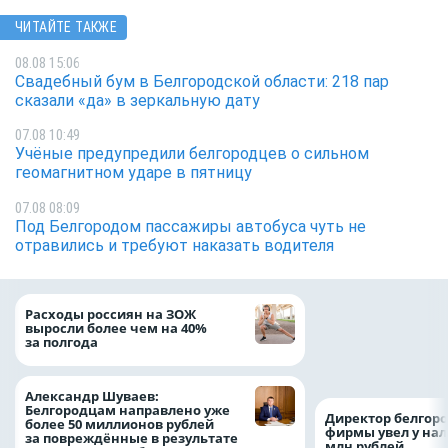
ЧИТАЙТЕ ТАКЖЕ
08.08 15:06
Свадебный бум в Белгородской области: 218 пар
сказали «да» в зеркальную дату
07.08 10:49
Учёные предупредили белгородцев о сильном
геомагнитном ударе в пятницу
07.08 08:09
Под Белгородом пассажиры автобуса чуть не
отравились и требуют наказать водителя
Президент Росси
Расходы россиян на ЗОЖ
Путин провёл раб
выросли более чем на 40%
с врио губернато
за полгода
Белгородской обл
Александром Шу
Александр Шуваев:
Белгородцам направлено уже
Директор белгор
более 50 миллионов рублей
фирмы увел у нал
за повреждённые в результате
млн рублей