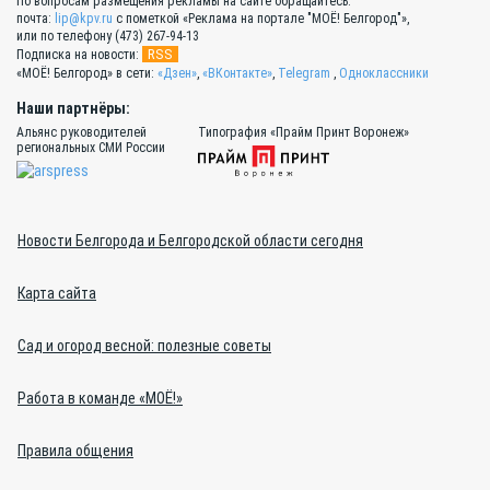
По вопросам размещения рекламы на сайте обращайтесь:
почта:
lip@kpv.ru
с пометкой «Реклама на портале "МОЁ! Белгород"»,
или по телефону (473) 267-94-13
RSS
Подписка на новости:
«МОЁ! Белгород» в сети:
«Дзен»
,
«ВКонтакте»
,
Telegram
,
Одноклассники
Наши партнёры:
Альянс руководителей
Типография «Прайм Принт Воронеж»
региональных СМИ России
Новости Белгорода и Белгородской области сегодня
Карта сайта
Сад и огород весной: полезные советы
Работа в команде «МОЁ!»
Правила общения