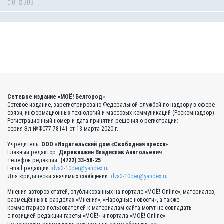
0
303
Сетевое издание «МОЁ! Белгород»
Сетевое издание, зарегистрировано Федеральной службой по надзору в сфере
связи, информационных технологий и массовых коммуникаций (Роскомнадзор).
Регистрационный номер и дата принятия решения о регистрации:
серия Эл №ФС77-78141 от 13 марта 2020 г.
Учредитель:
ООО «Издательский дом «Свободная пресса»
Главный редактор:
Деревяшкин Владислав Анатольевич
Телефон редакции:
(4722) 33-58-25
E-mail редакции:
dva3-10der@yandex.ru
Для юридически значимых сообщений:
dva3-10der@yandex.ru
Мнения авторов статей, опубликованных на портале «МОЁ! Online», материалов,
размещённых в разделах «Мнения», «Народные новости», а также
комментариев пользователей к материалам сайта могут не совпадать
с позицией редакции газеты «МОЁ!» и портала «МОЁ! Online».