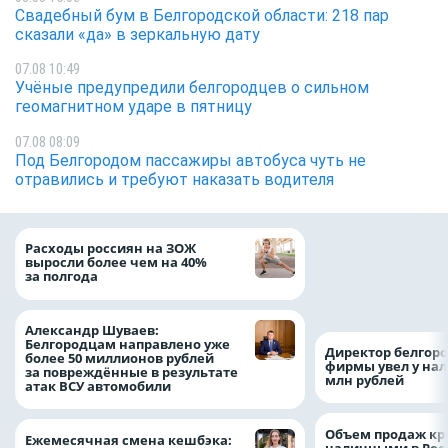
Свадебный бум в Белгородской области: 218 пар
сказали «да» в зеркальную дату
07.08 10:49
Учёные предупредили белгородцев о сильном
геомагнитном ударе в пятницу
07.08 08:09
Под Белгородом пассажиры автобуса чуть не
отравились и требуют наказать водителя
Президент Росси
Расходы россиян на ЗОЖ
Путин провёл раб
выросли более чем на 40%
с врио губернато
за полгода
Белгородской обл
Александром Шу
Александр Шуваев:
Белгородцам направлено уже
Директор белгор
более 50 миллионов рублей
фирмы увел у нал
за повреждённые в результате
млн рублей
атак ВСУ автомобили
Объем продаж кр
Ежемесячная смена кешбэка:
наличными в Рос