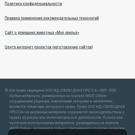
Политика конфиденциальности
Правила применения рекомендательных технологий
Сайт о домашних животных «Моё зверьё»
Центр интернет-проектов (изготовление сайтов)
Все права защищены ООО ИД «СВОБОДНАЯ ПРЕССА» 2007–2024.
Любые материалы, размещенные на портале «МОЁ! Online»
сотрудниками редакции, нештатными авторами и читателями,
являются объектами авторского права. Права ООО ИД «СВОБОДНАЯ
ПРЕССА» на указанные материалы охраняются законодательством о
правах на результаты интеллектуальной деятельности. Полное или
частичное использование материалов, размещенных на портале
«МОЁ! Online», допускается только с письменного согласия редакции
с указанием ссылки на источник. Частичное цитирование возможно