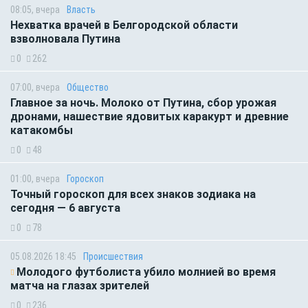
08:05, вчера
Власть
Нехватка врачей в Белгородской области
взволновала Путина
0
262
07:00, вчера
Общество
Главное за ночь. Молоко от Путина, сбор урожая
дронами, нашествие ядовитых каракурт и древние
катакомбы
0
48
01:00, вчера
Гороскоп
Точный гороскоп для всех знаков зодиака на
сегодня — 6 августа
0
78
05.08.2026 18:45
Происшествия
Молодого футболиста убило молнией во время
матча на глазах зрителей
0
236