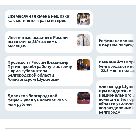
Объем продаж кр
Ежемесячная смена кешбэка:
наличными в Рос
как меняются траты и спрос
на 64%
Ипотечные выдачи в России
Рефинансировани
выросли на 38% за семь
в первом полугоди
месяцев
Казначейство тре
Президент России Владимир
белгородского в
Путин провёл рабочую встречу
122,8 млн в польз
с врио губернатора
Белгородской области
Александром Шуваевым
Александр Шувае
При поддержке
Национального ц
Директор белгородской
помощи в Белгор
фирмы увел у налоговиков 5
области усилили
млн рублей
подразделение «
Белгород»