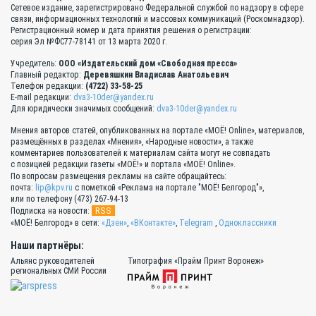
Сетевое издание, зарегистрировано Федеральной службой по надзору в сфере
связи, информационных технологий и массовых коммуникаций (Роскомнадзор).
Регистрационный номер и дата принятия решения о регистрации:
серия Эл №ФС77-78141 от 13 марта 2020 г.
Учредитель:
ООО «Издательский дом «Свободная пресса»
Главный редактор:
Деревяшкин Владислав Анатольевич
Телефон редакции:
(4722) 33-58-25
E-mail редакции:
dva3-10der@yandex.ru
Для юридически значимых сообщений:
dva3-10der@yandex.ru
Мнения авторов статей, опубликованных на портале «МОЁ! Online», материалов,
размещённых в разделах «Мнения», «Народные новости», а также
комментариев пользователей к материалам сайта могут не совпадать
с позицией редакции газеты «МОЁ!» и портала «МОЁ! Online».
По вопросам размещения рекламы на сайте обращайтесь:
почта:
lip@kpv.ru
с пометкой «Реклама на портале "МОЁ! Белгород"»,
или по телефону (473) 267-94-13
RSS
Подписка на новости:
«МОЁ! Белгород» в сети:
«Дзен»
,
«ВКонтакте»
,
Telegram
,
Одноклассники
Наши партнёры:
Альянс руководителей
Типография «Прайм Принт Воронеж»
региональных СМИ России