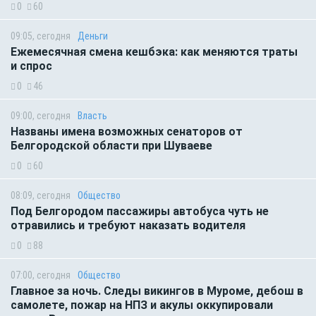
0
60
09:05, сегодня
Деньги
Ежемесячная смена кешбэка: как меняются траты
и спрос
0
46
09:00, сегодня
Власть
Названы имена возможных сенаторов от
Белгородской области при Шуваеве
0
60
08:09, сегодня
Общество
Под Белгородом пассажиры автобуса чуть не
отравились и требуют наказать водителя
0
88
07:00, сегодня
Общество
Главное за ночь. Следы викингов в Муроме, дебош в
самолете, пожар на НПЗ и акулы оккупировали