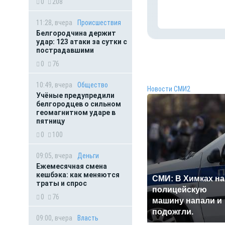
0
208
11:28, вчера
Происшествия
Белгородчина держит
удар: 123 атаки за сутки с
пострадавшими
0
76
10:49, вчера
Общество
Новости СМИ2
Учёные предупредили
белгородцев о сильном
геомагнитном ударе в
пятницу
0
100
09:05, вчера
Деньги
Ежемесячная смена
кешбэка: как меняются
СМИ: В Химках на
траты и спрос
полицейскую
0
76
машину напали и
подожгли.
09:00, вчера
Власть