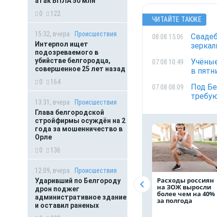
атак БПЛА 50 млн
0
122
ЧИТАЙТЕ ТАКЖЕ
15:32, вчера
Происшествия
Свадеб
08.08 15:06
Интерпол ищет
зеркал
подозреваемого в
убийстве белгородца,
Учёные
07.08 10:49
совершенное 25 лет назад
в пятн
0
164
Под Бе
07.08 08:09
требую
13:31, вчера
Происшествия
Глава белгородской
стройфирмы осуждён на 2
года за мошенничество в
Орле
0
136
12:09, вчера
Происшествия
Расходы россиян
Ударивший по Белгороду
на ЗОЖ выросли
дрон поджег
более чем на 40%
административное здание
за полгода
и оставил раненых