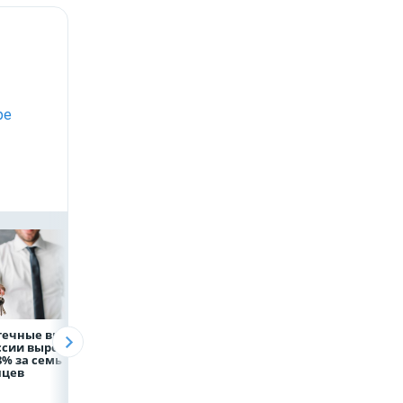
ре
течные выдачи
Президент России
Директор
ссии выросли
Владимир Путин
белгородской
8% за семь
провёл рабочую
фирмы увел у
яцев
встречу с врио
налоговиков 5 м
губернатора
рублей
Белгородской