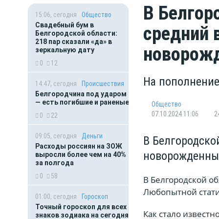
В Белгор
15:06, сегодня
Общество
Свадебный бум в
средний 
Белгородской области:
218 пар сказали «да» в
новорож
зеркальную дату
0
12
На пополнение
14:47, сегодня
Происшествия
Белгородчина под ударом
— есть погибшие и раненые
Общество
07.10.2024 11:06
2
0
22
09:05, сегодня
Деньги
В Белгородско
Расходы россиян на ЗОЖ
новорожденны
выросли более чем на 40%
за полгода
0
58
В Белгородской об
Любопытной стати
01:00, сегодня
Гороскоп
Точный гороскоп для всех
Как стало известн
знаков зодиака на сегодня