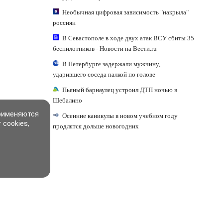
Необычная цифровая зависимость "накрыла"
россиян
В Севастополе в ходе двух атак ВСУ сбиты 35
беспилотников - Новости на Вести.ru
В Петербурге задержали мужчину,
ударившего соседа палкой по голове
Пьяный барнаулец устроил ДТП ночью в
Шебалино
применяются
Осенние каникулы в новом учебном году
 cookies,
продлятся дольше новогодних