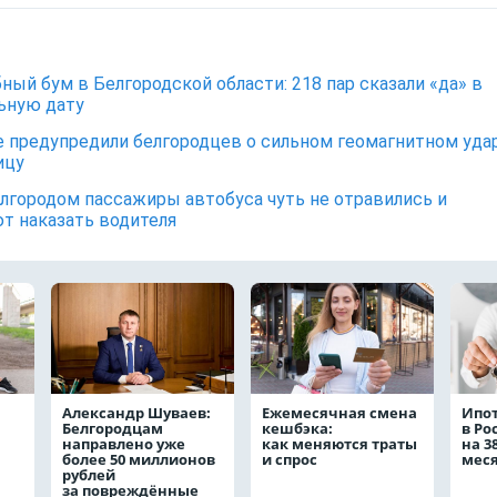
ный бум в Белгородской области: 218 пар сказали «да» в
ьную дату
 предупредили белгородцев о сильном геомагнитном уда
ицу
лгородом пассажиры автобуса чуть не отравились и
т наказать водителя
Александр Шуваев:
Ежемесячная смена
Ипо
Белгородцам
кешбэка:
в Ро
направлено уже
как меняются траты
на 3
более 50 миллионов
и спрос
мес
рублей
за повреждённые