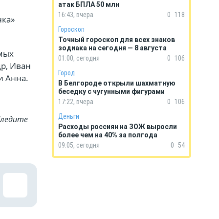
атак БПЛА 50 млн
16:43, вчера
0
118
нка»
Гороскоп
Точный гороскоп для всех знаков
зодиака на сегодня — 8 августа
амых
01:00, сегодня
0
106
р, Иван
Город
и Анна.
В Белгороде открыли шахматную
беседку с чугунными фигурами
17:22, вчера
0
106
Деньги
Cледите
Расходы россиян на ЗОЖ выросли
более чем на 40% за полгода
09:05, сегодня
0
54