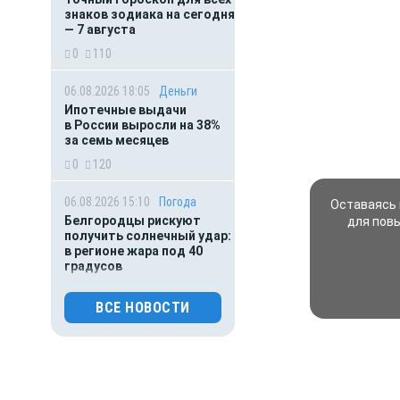
знаков зодиака на сегодня
— 7 августа
0
110
06.08.2026 18:05
Деньги
Ипотечные выдачи
в России выросли на 38%
за семь месяцев
0
120
06.08.2026 15:10
Погода
Оставаясь 
Белгородцы рискуют
для пов
получить солнечный удар:
в регионе жара под 40
градусов
0
82
ВСЕ НОВОСТИ
06.08.2026 14:02
Общество
Белгородцам могут
помочь федеральными
деньгами собрать детей в
школу