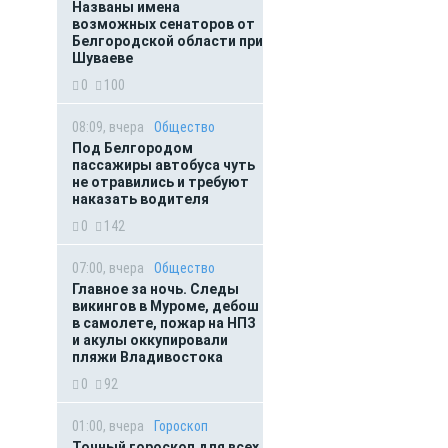
Названы имена
возможных сенаторов от
Белгородской области при
Шуваеве
0
100
08:09, вчера
Общество
Под Белгородом
пассажиры автобуса чуть
не отравились и требуют
наказать водителя
0
142
07:00, вчера
Общество
Главное за ночь. Следы
викингов в Муроме, дебош
в самолете, пожар на НПЗ
и акулы оккупировали
пляжи Владивостока
0
92
01:00, вчера
Гороскоп
Точный гороскоп для всех