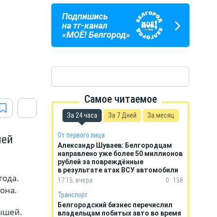
Подпишись
ПОГОДА
ГОРОСКОП
на тг-канал
В БЕЛГОРОДЕ
НА КАЖДЫЙ ДЕНЬ
«МОЁ! Белгород»
Самое читаемое
За 24 часа
За 7 Дней
За месяц
От первого лица
лей
Александр Шуваев: Белгородцам
направлено уже более 50 миллионов
рублей за повреждённые
в результате атак ВСУ автомобили
года.
17:15, вчера
0
158
она.
Транспорт
Белгородский бизнес перечислил
лышей.
владельцам побитых авто во время