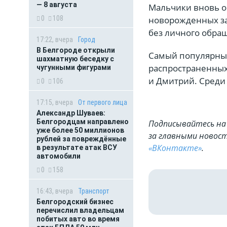
— 8 августа
Мальчики вновь о
0
108
новорожденных за
без личного обра
17:22, вчера
Город
В Белгороде открыли
Самый популярный
шахматную беседку с
распространенных
чугунными фигурами
и Дмитрий. Среди 
0
106
17:15, вчера
От первого лица
Александр Шуваев:
Белгородцам направлено
Подписывайтесь на 
уже более 50 миллионов
за главными новост
рублей за повреждённые
«ВКонтакте»
.
в результате атак ВСУ
автомобили
0
158
16:43, вчера
Транспорт
Белгородский бизнес
перечислил владельцам
побитых авто во время