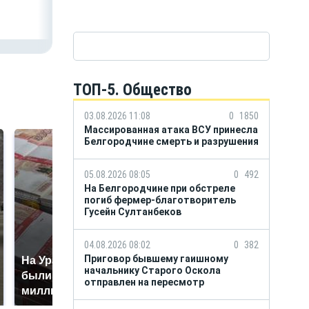
области
Александром
Шуваевым
ТОП-5. Общество
03.08.2026 11:08
0
1850
Массированная атака ВСУ принесла
Белгородчине смерть и разрушения
05.08.2026 08:05
0
492
На Белгородчине при обстреле
погиб фермер-благотворитель
Гусейн Султанбеков
04.08.2026 08:02
0
382
Приговор бывшему гаишному
На Урале из казны
Не ешьте эту
начальнику Старого Оскола
были украдены 18
готовую еду из
отправлен на пересмотр
миллионов рублей
магазина: список