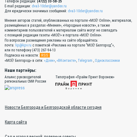
Телефон редакции:
(4722) 33-58-25
E-mail редакции:
dva3-10der@yandex.ru
Для юридически значимых сообщений:
dva3-10der@yandex.ru
Мнения авторов статей, опубликованных на портале «МОЁ! Online», материалов,
размещённых в разделах «Мнения», «Народные новости», а также
комментариев пользователей к материалам сайта могут не совпадать
с позицией редакции газеты «МОЁ!» и портала «МОЁ! Online».
По вопросам размещения рекламы на сайте обращайтесь:
почта:
lip@kpv.ru
с пометкой «Реклама на портале "МОЁ! Белгород"»,
или по телефону (473) 267-94-13
RSS
Подписка на новости:
«МОЁ! Белгород» в сети:
«Дзен»
,
«ВКонтакте»
,
Telegram
,
Одноклассники
Наши партнёры:
Альянс руководителей
Типография «Прайм Принт Воронеж»
региональных СМИ России
Новости Белгорода и Белгородской области сегодня
Карта сайта
Сад и огород весной: полезные советы