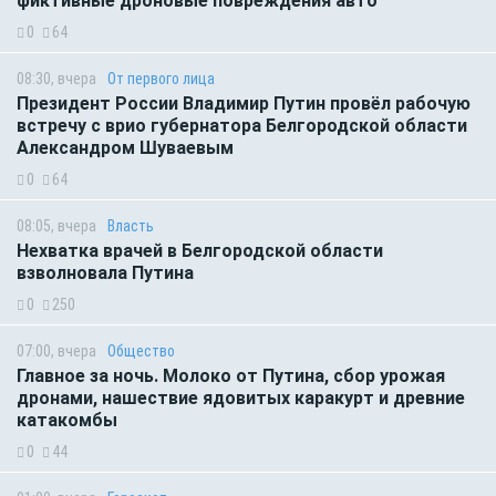
фиктивные дроновые повреждения авто
0
64
08:30, вчера
От первого лица
Президент России Владимир Путин провёл рабочую
встречу с врио губернатора Белгородской области
Александром Шуваевым
0
64
08:05, вчера
Власть
Нехватка врачей в Белгородской области
взволновала Путина
0
250
07:00, вчера
Общество
Главное за ночь. Молоко от Путина, сбор урожая
дронами, нашествие ядовитых каракурт и древние
катакомбы
0
44