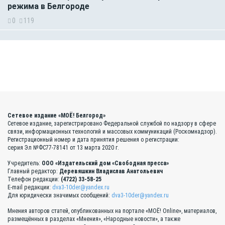
режима в Белгороде
0
119
Сетевое издание «МОЁ! Белгород»
Сетевое издание, зарегистрировано Федеральной службой по надзору в сфере
связи, информационных технологий и массовых коммуникаций (Роскомнадзор).
Регистрационный номер и дата принятия решения о регистрации:
серия Эл №ФС77-78141 от 13 марта 2020 г.
Учредитель:
ООО «Издательский дом «Свободная пресса»
Главный редактор:
Деревяшкин Владислав Анатольевич
Телефон редакции:
(4722) 33-58-25
E-mail редакции:
dva3-10der@yandex.ru
Для юридически значимых сообщений:
dva3-10der@yandex.ru
Мнения авторов статей, опубликованных на портале «МОЁ! Online», материалов,
размещённых в разделах «Мнения», «Народные новости», а также