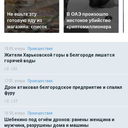
Не ешьте эту
В ОАЭ произошло
готовую еду из
жестокое убийство
магазина: список
криптомиллионера
18:09, вчера
Происшествия
Жители Харьковской горы в Белгороде лишатся
горячей воды
0
51
17:01, вчера
Происшествия
Дрон атаковал белгородское предприятие и спалил
фуру
0
57
16:50, вчера
Происшествия
Шебекино под огнём дронов: ранены женщина и
мужчина, разрушены дома и машины