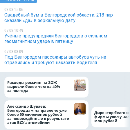
08.08 15:06
Свадебный бум в Белгородской области: 218 пар
сказали «да» в зеркальную дату
07.08 10:49
Учёные предупредили белгородцев о сильном
геомагнитном ударе в пятницу
07.08 08:09
Под Белгородом пассажиры автобуса чуть не
отравились и требуют наказать водителя
Президент Росси
Расходы россиян на ЗОЖ
Путин провёл раб
выросли более чем на 40%
с врио губернато
за полгода
Белгородской обл
Александром Шу
Александр Шуваев:
Белгородцам направлено уже
Директор белгор
более 50 миллионов рублей
фирмы увел у нал
за повреждённые в результате
млн рублей
атак ВСУ автомобили