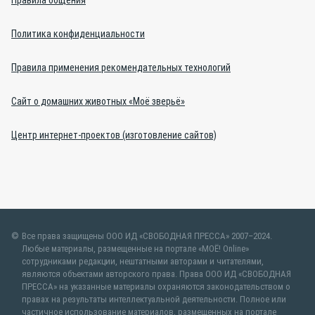
Правила общения
Политика конфиденциальности
Правила применения рекомендательных технологий
Сайт о домашних животных «Моё зверьё»
Центр интернет-проектов (изготовление сайтов)
Все права защищены ООО ИД «СВОБОДНАЯ ПРЕССА» 2007–2024.
Любые материалы, размещенные на портале «МОЁ! Online»
сотрудниками редакции, нештатными авторами и читателями,
являются объектами авторского права. Права ООО ИД «СВОБОДНАЯ
ПРЕССА» на указанные материалы охраняются законодательством о
правах на результаты интеллектуальной деятельности. Полное или
частичное использование материалов, размещенных на портале