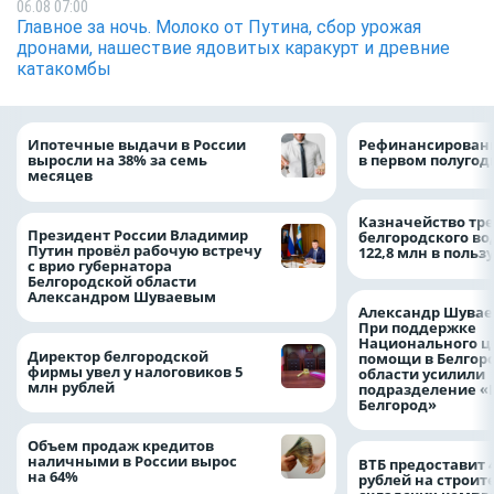
06.08 07:00
Главное за ночь. Молоко от Путина, сбор урожая
дронами, нашествие ядовитых каракурт и древние
катакомбы
Ипотечные выдачи в России
Рефинансировани
выросли на 38% за семь
в первом полугоди
месяцев
Казначейство тре
Президент России Владимир
белгородского в
Путин провёл рабочую встречу
122,8 млн в польз
с врио губернатора
Белгородской области
Александром Шуваевым
Александр Шувае
При поддержке
Национального ц
Директор белгородской
помощи в Белгор
фирмы увел у налоговиков 5
области усилили
млн рублей
подразделение «
Белгород»
Объем продаж кредитов
наличными в России вырос
ВТБ предоставит 
на 64%
рублей на строит