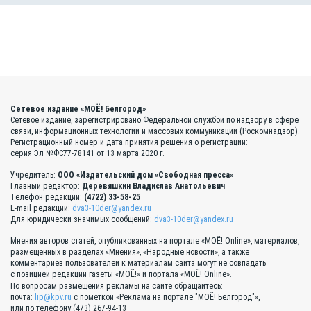
Сетевое издание «МОЁ! Белгород»
Сетевое издание, зарегистрировано Федеральной службой по надзору в сфере
связи, информационных технологий и массовых коммуникаций (Роскомнадзор).
Регистрационный номер и дата принятия решения о регистрации:
серия Эл №ФС77-78141 от 13 марта 2020 г.
Учредитель:
ООО «Издательский дом «Свободная пресса»
Главный редактор:
Деревяшкин Владислав Анатольевич
Телефон редакции:
(4722) 33-58-25
E-mail редакции:
dva3-10der@yandex.ru
Для юридически значимых сообщений:
dva3-10der@yandex.ru
Мнения авторов статей, опубликованных на портале «МОЁ! Online», материалов,
размещённых в разделах «Мнения», «Народные новости», а также
комментариев пользователей к материалам сайта могут не совпадать
с позицией редакции газеты «МОЁ!» и портала «МОЁ! Online».
По вопросам размещения рекламы на сайте обращайтесь:
почта:
lip@kpv.ru
с пометкой «Реклама на портале "МОЁ! Белгород"»,
или по телефону (473) 267-94-13