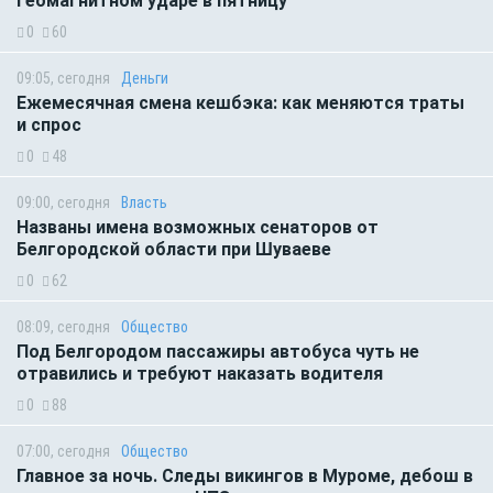
геомагнитном ударе в пятницу
0
60
09:05, сегодня
Деньги
Ежемесячная смена кешбэка: как меняются траты
и спрос
0
48
09:00, сегодня
Власть
Названы имена возможных сенаторов от
Белгородской области при Шуваеве
0
62
08:09, сегодня
Общество
Под Белгородом пассажиры автобуса чуть не
отравились и требуют наказать водителя
0
88
07:00, сегодня
Общество
Главное за ночь. Следы викингов в Муроме, дебош в