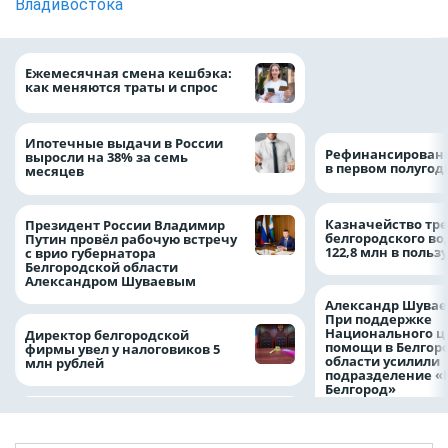
Владивостока
Объем продаж кр
Ежемесячная смена кешбэка:
наличными в Рос
как меняются траты и спрос
на 64%
Ипотечные выдачи в России
Рефинансировани
выросли на 38% за семь
в первом полугоди
месяцев
Казначейство тре
Президент России Владимир
белгородского в
Путин провёл рабочую встречу
122,8 млн в польз
с врио губернатора
Белгородской области
Александром Шуваевым
Александр Шувае
При поддержке
Национального ц
Директор белгородской
помощи в Белгор
фирмы увел у налоговиков 5
области усилили
млн рублей
подразделение «
Белгород»