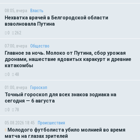
08:05, вчера
Власть
Нехватка врачей в Белгородской области
взволновала Путина
0
262
07:00, вчера
Общество
Главное за ночь. Молоко от Путина, сбор урожая
дронами, нашествие ядовитых каракурт и древние
катакомбы
0
48
01:00, вчера
Гороскоп
Точный гороскоп для всех знаков зодиака на
сегодня — 6 августа
0
78
05.08.2026 18:45
Происшествия
Молодого футболиста убило молнией во время
матча на глазах зрителей