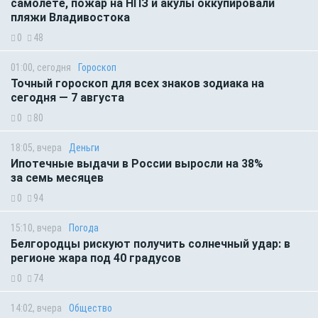
самолете, пожар на НПЗ и акулы оккупировали
пляжи Владивостока
0
48
01:00, сегодня
Гороскоп
Точный гороскоп для всех знаков зодиака на
сегодня — 7 августа
0
80
18:05, вчера
Деньги
Ипотечные выдачи в России выросли на 38%
за семь месяцев
0
94
15:10, вчера
Погода
Белгородцы рискуют получить солнечный удар: в
регионе жара под 40 градусов
0
74
14:02, вчера
Общество