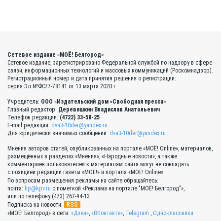
Сетевое издание «МОЁ! Белгород»
Сетевое издание, зарегистрировано Федеральной службой по надзору в сфере
связи, информационных технологий и массовых коммуникаций (Роскомнадзор).
Регистрационный номер и дата принятия решения о регистрации:
серия Эл №ФС77-78141 от 13 марта 2020 г.
Учредитель:
ООО «Издательский дом «Свободная пресса»
Главный редактор:
Деревяшкин Владислав Анатольевич
Телефон редакции:
(4722) 33-58-25
E-mail редакции:
dva3-10der@yandex.ru
Для юридически значимых сообщений:
dva3-10der@yandex.ru
Мнения авторов статей, опубликованных на портале «МОЁ! Online», материалов,
размещённых в разделах «Мнения», «Народные новости», а также
комментариев пользователей к материалам сайта могут не совпадать
с позицией редакции газеты «МОЁ!» и портала «МОЁ! Online».
По вопросам размещения рекламы на сайте обращайтесь:
почта:
lip@kpv.ru
с пометкой «Реклама на портале "МОЁ! Белгород"»,
или по телефону (473) 267-94-13
RSS
Подписка на новости:
«МОЁ! Белгород» в сети:
«Дзен»
,
«ВКонтакте»
,
Telegram
,
Одноклассники