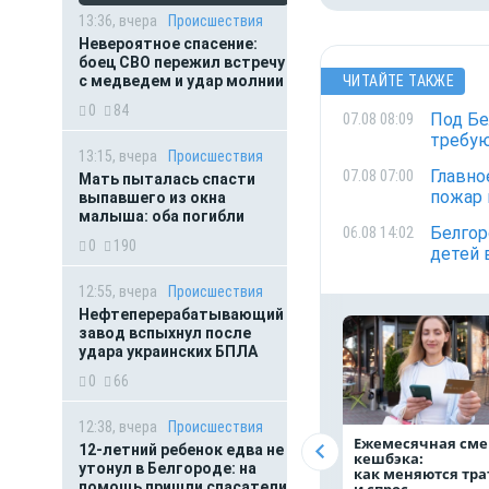
13:36, вчера
Происшествия
Невероятное спасение:
боец СВО пережил встречу
с медведем и удар молнии
ЧИТАЙТЕ ТАКЖЕ
0
84
Под Бе
07.08 08:09
требую
13:15, вчера
Происшествия
Главно
07.08 07:00
Мать пыталась спасти
пожар 
выпавшего из окна
малыша: оба погибли
Белгор
06.08 14:02
0
190
детей 
12:55, вчера
Происшествия
Нефтеперерабатывающий
завод вспыхнул после
удара украинских БПЛА
0
66
12:38, вчера
Происшествия
Ежемесячная сме
12-летний ребенок едва не
кешбэка:
утонул в Белгороде: на
как меняются тр
помощь пришли спасатели
и спрос