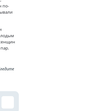
 по-
зывали
и
олодым
 женщин
 пар.
Cледите