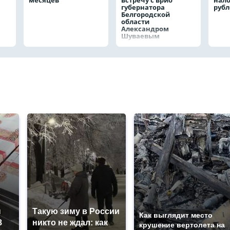
губернатора
руб
Белгородской
области
Александром
Шуваевым
ы
Такую зиму в России
Как выглядит место
8
никто не ждал: как
крушение вертолета на