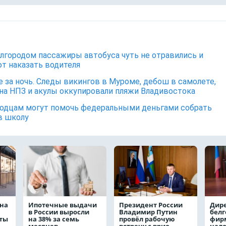
лгородом пассажиры автобуса чуть не отравились и
т наказать водителя
е за ночь. Следы викингов в Муроме, дебош в самолете,
на НПЗ и акулы оккупировали пляжи Владивостока
одцам могут помочь федеральными деньгами собрать
в школу
на
Ипотечные выдачи
Президент России
Дир
в России выросли
Владимир Путин
белг
аты
на 38% за семь
провёл рабочую
фирм
месяцев
встречу с врио
нало