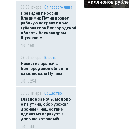
миллионов рубле
08:30, вчера
От первого лица
Президент России
Владимир Путин провёл
рабочую встречу с врио
губернатора Белгородской
области Александром
Шуваевым
0
68
08:05, вчера
Власть
Нехватка врачей в
Белгородской области
взволновала Путина
0
254
07:00, вчера
Общество
Главное за ночь. Молоко
от Путина, сбор урожая
дронами, нашествие
ядовитых каракурт и
древние катакомбы
0
44