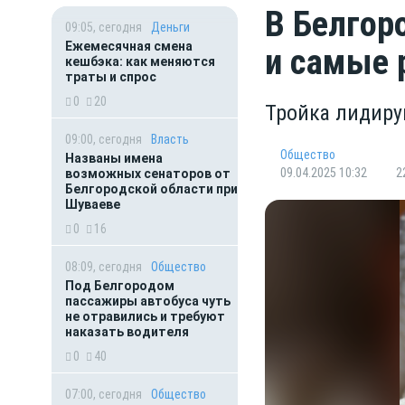
В Белгор
09:05, сегодня
Деньги
Ежемесячная смена
и самые 
кешбэка: как меняются
траты и спрос
0
20
Тройка лидиру
09:00, сегодня
Власть
Общество
Названы имена
09.04.2025 10:32
2
возможных сенаторов от
Белгородской области при
Шуваеве
0
16
08:09, сегодня
Общество
Под Белгородом
пассажиры автобуса чуть
не отравились и требуют
наказать водителя
0
40
07:00, сегодня
Общество