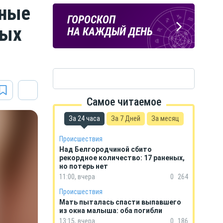
рные
Подпишись
ПОГОДА
ГОРОСКОП
на тг-канал
ных
В БЕЛГОРОДЕ
НА КАЖДЫЙ ДЕНЬ
«МОЁ! Белгород»
Самое читаемое
За 24 часа
За 7 Дней
За месяц
Происшествия
Над Белгородчиной сбито
рекордное количество: 17 раненых,
но потерь нет
11:00, вчера
0
264
Происшествия
Мать пыталась спасти выпавшего
из окна малыша: оба погибли
13:15, вчера
0
186