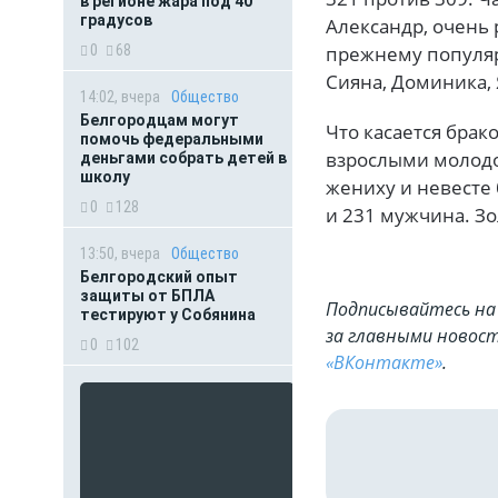
в регионе жара под 40
градусов
Александр, очень 
прежнему популяр
0
68
Сияна, Доминика,
14:02, вчера
Общество
Белгородцам могут
Что касается брак
помочь федеральными
взрослыми молодо
деньгами собрать детей в
школу
жениху и невесте 
0
128
и 231 мужчина. Зо
13:50, вчера
Общество
Белгородский опыт
защиты от БПЛА
Подписывайтесь на 
тестируют у Собянина
за главными новост
0
102
«ВКонтакте»
.