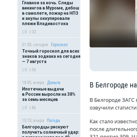
Главное за ночь. Следы
викингов в Муроме, дебош
в самолете, пожар на НПЗ
и акулы оккупировали
пляжи Владивостока
0
32
01:00, сегодня
Гороскоп
Точный гороскоп для всех
знаков зодиака на сегодня
— 7 августа
0
56
18:05, вчера
Деньги
В Белгороде н
Ипотечные выдачи
в России выросли на 38%
В Белгороде ЗАГС 
за семь месяцев
озвучили статист
0
86
Как стало известн
15:10, вчера
Погода
Белгородцы рискуют
после длительног
получить солнечный удар:
321 против 309. 