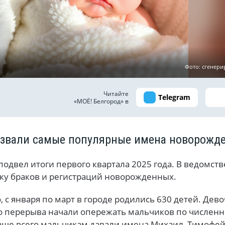
Фото: сгенер
Читайте
Telegram
«МОЁ! Белгород» в
азвали самые популярные имена новорожд
подвел итоги первого квартала 2025 года. В ведомств
ику браков и регистраций новорожденных.
о, с января по март в городе родились 630 детей. Дев
о перерыва начали опережать мальчиков по числен
Чаще всего мальчикам давали имена Михаил, Тимофей