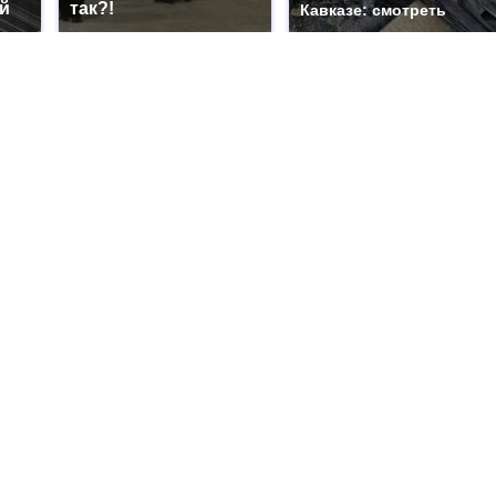
й
так?!
Кавказе: смотреть