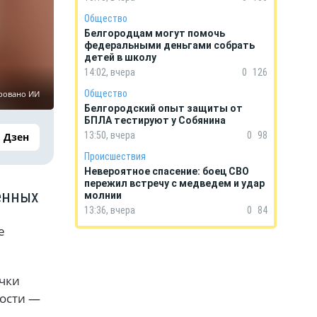
Общество
Белгородцам могут помочь
федеральными деньгами собрать
детей в школу
14:02, вчера
0
126
Общество
ировано ИИ
Белгородский опыт защиты от
БПЛА тестируют у Собянина
13:50, вчера
0
98
Дзен
Происшествия
Невероятное спасение: боец СВО
пережил встречу с медведем и удар
енных
молнии
13:36, вчера
0
84
е
очки
ности —
,