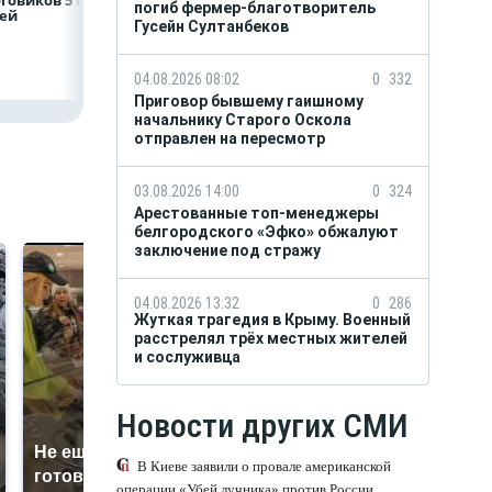
погиб фермер-благотворитель
лей
Гусейн Султанбеков
04.08.2026 08:02
0
332
Приговор бывшему гаишному
начальнику Старого Оскола
отправлен на пересмотр
03.08.2026 14:00
0
324
Арестованные топ-менеджеры
белгородского «Эфко» обжалуют
заключение под стражу
04.08.2026 13:32
0
286
Жуткая трагедия в Крыму. Военный
расстрелял трёх местных жителей
и сослуживца
Новости других СМИ
Не ешьте эту
В ОАЭ произошло
В Киеве заявили о провале американской
готовую еду из
жестокое убийство
операции «Убей лучника» против России