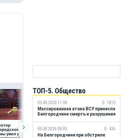
ТОП-5. Общество
03.08.2026 11:08
0
1810
Массированная атака ВСУ принесла
Белгородчине смерть и разрушения
ектор
Объем продаж
Рефинансирован
05.08.2026 08:05
0
436
ородской
кредитов
кредитов в перв
ы увел у
наличными в России
полугодии 2026 г
На Белгородчине при обстреле
говиков 5 млн
вырос на 64%