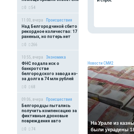
0
54
11:00, вчера
Происшествия
Над Белгородчиной сбито
рекордное количество: 17
раненых, но потерь нет
0
266
10:55, вчера
Экономика
Новости СМИ2
ФНС подала иск о
банкротстве
белгородского завода из-
за долга в 74 млн рублей
0
68
09:06, вчера
Происшествия
Белгородцы пытались
получить компенсацию за
фиктивные дроновые
повреждения авто
На Урале из казн
0
74
были украдены 1