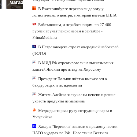
магазина: список
криптомиллионера
В Екатеринбурге перекрыли дорогу у
логистического центра, в который влетели БПЛА
Работающим, и неработающим: по 27 400
рублей вручат пенсионерам в сентябре -
PrimaMedia.ru
В Петрозаводске строят очередной небоскреб
(ФОТО)
В МИД РФ отреагировали на высказывания
властей Японии про атаку на Хиросиму
Президент Польши жёстко высказался о
бандеровцах и их идеологии
Житель Алейска заскучал на пенсии и решил
украсть продукты из магазина
Медведь оторвал руку сотруднице парка в
Уссурийске
Хакеры "Берегини" заявили о прямом участии
НАТО в ударах по РФ - Новости на Вести.ru