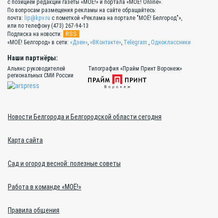
с позицией редакции газеты «МОЁ!» и портала «МОЁ! Online».
По вопросам размещения рекламы на сайте обращайтесь:
почта:
lip@kpv.ru
с пометкой «Реклама на портале "МОЁ! Белгород"»,
или по телефону (473) 267-94-13
RSS
Подписка на новости:
«МОЁ! Белгород» в сети:
«Дзен»
,
«ВКонтакте»
,
Telegram
,
Одноклассники
Наши партнёры:
Альянс руководителей
Типография «Прайм Принт Воронеж»
региональных СМИ России
Новости Белгорода и Белгородской области сегодня
Карта сайта
Сад и огород весной: полезные советы
Работа в команде «МОЁ!»
Правила общения