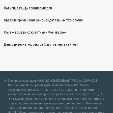
Политика конфиденциальности
Правила применения рекомендательных технологий
Сайт о домашних животных «Моё зверьё»
Центр интернет-проектов (изготовление сайтов)
Все права защищены ООО ИД «СВОБОДНАЯ ПРЕССА» 2007–2024.
Любые материалы, размещенные на портале «МОЁ! Online»
сотрудниками редакции, нештатными авторами и читателями,
являются объектами авторского права. Права ООО ИД «СВОБОДНАЯ
ПРЕССА» на указанные материалы охраняются законодательством о
правах на результаты интеллектуальной деятельности. Полное или
частичное использование материалов, размещенных на портале
«МОЁ! Online», допускается только с письменного согласия редакции