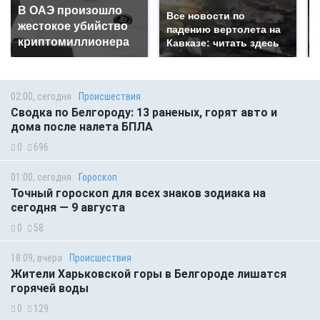
В ОАЭ произошло
Все новости по
жестокое убийство
падению вертолета на
криптомиллионера
Кавказе: читать здесь
02:00, сегодня
Происшествия
Сводка по Белгороду: 13 раненых, горят авто и
дома после налета БПЛА
0
696
01:00, сегодня
Гороскоп
Точный гороскоп для всех знаков зодиака на
сегодня — 9 августа
0
58
18:09, вчера
Происшествия
Жители Харьковской горы в Белгороде лишатся
горячей воды
0
129