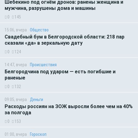
Шебекино под огнём дронов: ранены женщина и
мужчина, разрушены дома и машины
0
145
15:06, вчера
Общество
Свадебный бум в Белгородской области: 218 пар
сказали «да» в зеркальную дату
0
124
14:47, вчера
Происшествия
Белгородчина под ударом — есть погибшие и
раненые
0
132
09:05, вчера
Деньги
Расходы россиян на ЗОЖ выросли более чем на 40%
за полгода
0
153
01:00, вчера
Гороскоп