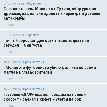
07:00, сегодня
Общество
Главное за ночь. Молоко от Путина, сбор урожая
дронами, нашествие ядовитых каракурт и древние
катакомбы
0
40
01:00, сегодня
Гороскоп
Точный гороскоп для всех знаков зодиака на
сегодня — 6 августа
0
50
18:45, вчера
Происшествия
Молодого футболиста убило молнией во время
матча на глазах зрителей
0
206
16:25, вчера
Происшествия
Грузовик «ДАФ» под Белгородом на полной
скорости съехал в кювет и улегся на бок
0
62