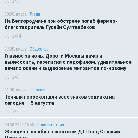
0
40
08:05, вчера
Люди
На Белгородчине при обстреле погиб фермер-
благотворитель Гусейн Султанбеков
0
414
07:00, вчера
Общество
Главное за ночь. Дороги Москвы начали
пылесосить, переписки с педофилом, удивительное
начало осени и выдворение мигрантов по-новому
0
40
01:00, вчера
Гороскоп
Точный гороскоп для всех знаков зодиака на
сегодня — 5 августа
0
64
04.08.2026 16:53
Происшествия
Женщина погибла в жестком ДТП под Старым
Осколом