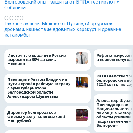
Белгородский опыт защиты от БПЛА тестируют у
Собянина
06.08 07:00
Главное за ночь. Молоко от Путина, сбор урожая
дронами, нашествие ядовитых каракурт и древние
катакомбы
Ипотечные выдачи в России
Рефинансировани
выросли на 38% за семь
в первом полугоди
месяцев
Казначейство тре
Президент России Владимир
белгородского в
Путин провёл рабочую встречу
122,8 млн в польз
с врио губернатора
Белгородской области
Александром Шуваевым
Александр Шувае
При поддержке
Национального ц
Директор белгородской
помощи в Белгор
фирмы увел у налоговиков 5
области усилили
млн рублей
подразделение «
Белгород»