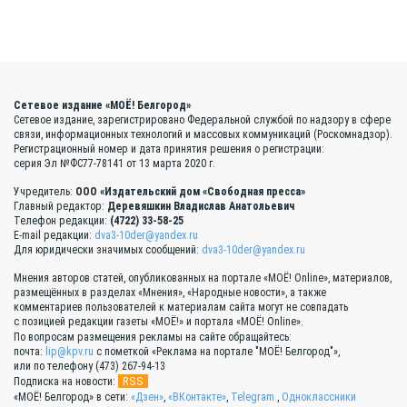
Сетевое издание «МОЁ! Белгород»
Сетевое издание, зарегистрировано Федеральной службой по надзору в сфере
связи, информационных технологий и массовых коммуникаций (Роскомнадзор).
Регистрационный номер и дата принятия решения о регистрации:
серия Эл №ФС77-78141 от 13 марта 2020 г.
Учредитель:
ООО «Издательский дом «Свободная пресса»
Главный редактор:
Деревяшкин Владислав Анатольевич
Телефон редакции:
(4722) 33-58-25
E-mail редакции:
dva3-10der@yandex.ru
Для юридически значимых сообщений:
dva3-10der@yandex.ru
Мнения авторов статей, опубликованных на портале «МОЁ! Online», материалов,
размещённых в разделах «Мнения», «Народные новости», а также
комментариев пользователей к материалам сайта могут не совпадать
с позицией редакции газеты «МОЁ!» и портала «МОЁ! Online».
По вопросам размещения рекламы на сайте обращайтесь:
почта:
lip@kpv.ru
с пометкой «Реклама на портале "МОЁ! Белгород"»,
или по телефону (473) 267-94-13
RSS
Подписка на новости:
«МОЁ! Белгород» в сети:
«Дзен»
,
«ВКонтакте»
,
Telegram
,
Одноклассники