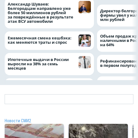
Александр Шуваев:
Белгородцам направлено уже
Директор белгор
более 50 миллионов рублей
фирмы увел у нал
за повреждённые в результате
млн рублей
атак ВСУ автомобили
Объем продаж кр
Ежемесячная смена кешбэка:
наличными в Рос
как меняются траты и спрос
на 64%
Ипотечные выдачи в России
Рефинансировани
выросли на 38% за семь
в первом полугоди
месяцев
Новости СМИ2