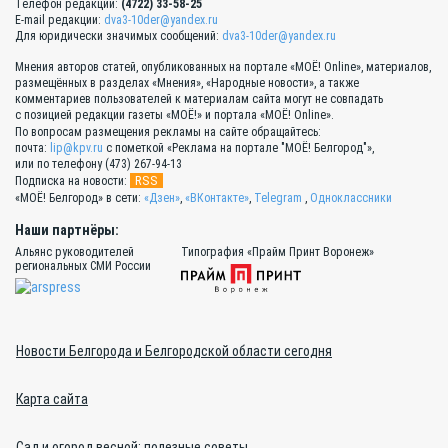
Телефон редакции:
(4722) 33-58-25
E-mail редакции:
dva3-10der@yandex.ru
Для юридически значимых сообщений:
dva3-10der@yandex.ru
Мнения авторов статей, опубликованных на портале «МОЁ! Online», материалов,
размещённых в разделах «Мнения», «Народные новости», а также
комментариев пользователей к материалам сайта могут не совпадать
с позицией редакции газеты «МОЁ!» и портала «МОЁ! Online».
По вопросам размещения рекламы на сайте обращайтесь:
почта:
lip@kpv.ru
с пометкой «Реклама на портале "МОЁ! Белгород"»,
или по телефону (473) 267-94-13
RSS
Подписка на новости:
«МОЁ! Белгород» в сети:
«Дзен»
,
«ВКонтакте»
,
Telegram
,
Одноклассники
Наши партнёры:
Альянс руководителей
Типография «Прайм Принт Воронеж»
региональных СМИ России
Новости Белгорода и Белгородской области сегодня
Карта сайта
Сад и огород весной: полезные советы