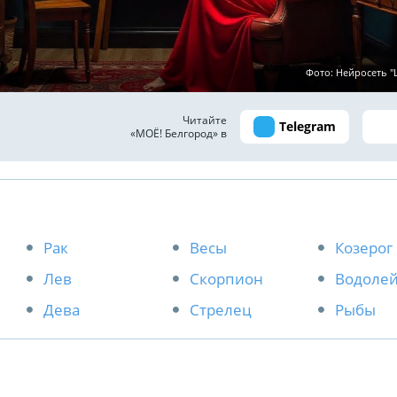
Фото: Нейросеть 
Читайте
Telegram
«МОЁ! Белгород» в
Рак
Весы
Козерог
Лев
Скорпион
Водоле
Дева
Стрелец
Рыбы