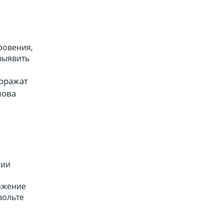
ровения,
 выявить
доражат
лова
гии
ражение
вольте