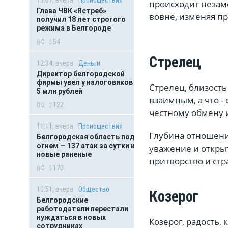
происходит незам
Глава ЧВК «Ястреб»
вовне, изменяя пр
получил 18 лет строгого
режима в Белгороде
0
54
Стрелец
12:34, вчера
Деньги
Директор белгородской
фирмы увел у налоговиков
Стрелец, близость
5 млн рублей
взаимным, а что -
0
122
честному обмену
11:11, вчера
Происшествия
Глубина отношений
Белгородская область под
огнем — 137 атак за сутки и
уважение и открыт
новые раненые
притворство и стр
0
170
10:51, вчера
Общество
Козерог
Белгородские
работодатели перестали
нуждаться в новых
Козерог, радость
сотрудниках