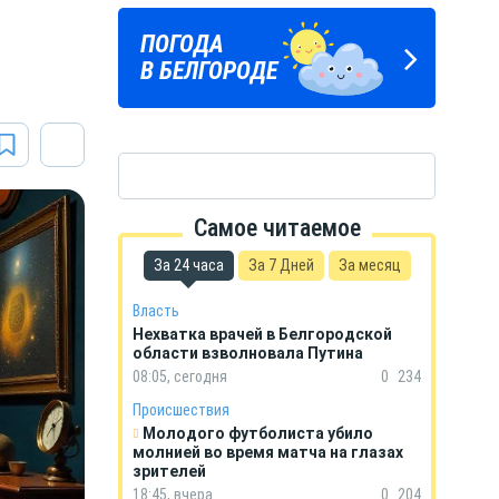
Подпишись
ПОГОДА
ГОРОСКОП
на тг-канал
В БЕЛГОРОДЕ
НА КАЖДЫЙ ДЕНЬ
«МОЁ! Белгород»
Самое читаемое
За 24 часа
За 7 Дней
За месяц
Власть
Нехватка врачей в Белгородской
области взволновала Путина
08:05, сегодня
0
234
Происшествия
Молодого футболиста убило
молнией во время матча на глазах
зрителей
18:45, вчера
0
204