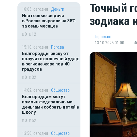
Точный г
18:05, сегодня
Деньги
Ипотечные выдачи
зодиака 
в России выросли на 38%
за семь месяцев
0
12
Гороскоп
13.10.2025 01:00
4
15:10, сегодня
Погода
Белгородцы рискуют
получить солнечный удар:
в регионе жара под 40
градусов
0
32
14:02, сегодня
Общество
Белгородцам могут
помочь федеральными
деньгами собрать детей в
школу
0
52
13:50, сегодня
Общество