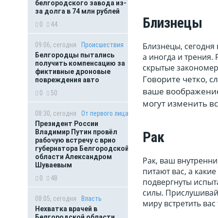
белгородского завода из-
за долга в 74 млн рублей
Близнецы
0
44
09:06, сегодня
Происшествия
Близнецы, сегодня 
Белгородцы пытались
а иногда и трения.
получить компенсацию за
скрытые закономер
фиктивные дроновые
Говорите четко, с
повреждения авто
ваше воображение
0
50
могут изменить вс
08:30, сегодня
От первого лица
Президент России
Владимир Путин провёл
Рак
рабочую встречу с врио
губернатора Белгородской
области Александром
Рак, ваш внутренни
Шуваевым
питают вас, а каки
0
48
подвергнуты испыта
силы. Прислушивай
08:05, сегодня
Власть
миру встретить вас 
Нехватка врачей в
Белгородской области