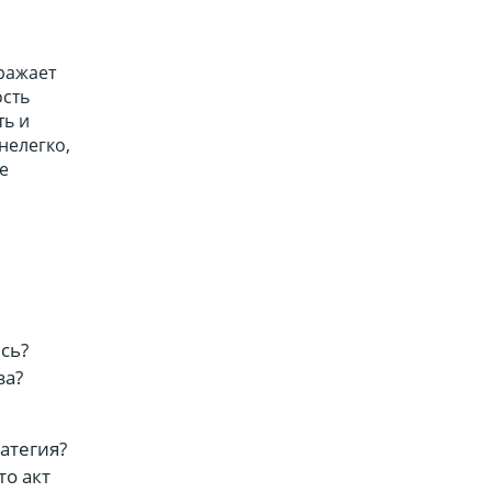
тражает
ость
ть и
нелегко,
е
сь?
за?
атегия?
то акт