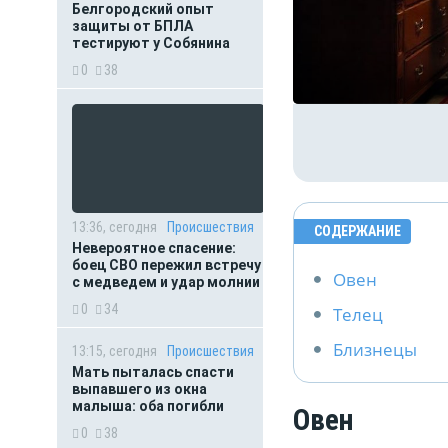
Белгородский опыт
защиты от БПЛА
тестируют у Собянина
0
38
13:36, сегодня
Происшествия
СОДЕРЖАНИЕ
Невероятное спасение:
боец СВО пережил встречу
Овен
с медведем и удар молнии
0
34
Телец
Близнецы
13:15, сегодня
Происшествия
Мать пыталась спасти
выпавшего из окна
малыша: оба погибли
Овен
0
38