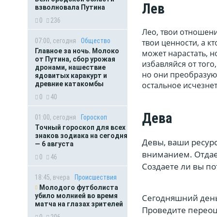
Лев
взволновала Путина
0
236
Лео, твои отношени
07:00, сегодня
Общество
твои ценности, а 
Главное за ночь. Молоко
может нарастать, н
от Путина, сбор урожая
избавляйся от того
дронами, нашествие
но они преобразуют
ядовитых каракурт и
древние катакомбы
остальное исчезнет
0
40
Дева
01:00, сегодня
Гороскоп
Точный гороскоп для всех
знаков зодиака на сегодня
Девы, ваши ресурс
— 6 августа
вниманием. Отдае
0
46
Создаете ли вы по
18:45, вчера
Происшествия
Молодого футболиста
убило молнией во время
Сегодняшний день 
матча на глазах зрителей
Проведите переоц
0
206