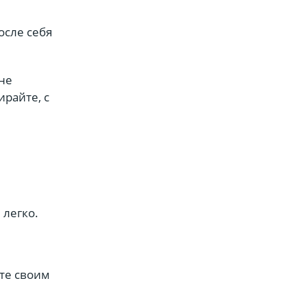
осле себя
 не
ирайте, с
 легко.
ете своим