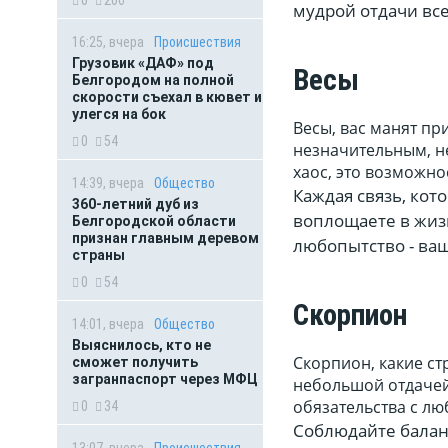
мудрой отдачи все
16:25, вчера
Происшествия
Грузовик «ДАФ» под
Весы
Белгородом на полной
скорости съехал в кювет и
улегся на бок
Весы, вас манят пр
0
54
незначительным, н
хаос, это возможно
14:39, вчера
Общество
Каждая связь, кот
360-летний дуб из
воплощаете в жизн
Белгородской области
признан главным деревом
любопытство - ваш
страны
0
54
Скорпион
14:01, вчера
Общество
Выяснилось, кто не
Скорпион, какие ст
сможет получить
загранпаспорт через МФЦ
небольшой отдачей?
обязательства с л
0
34
Соблюдайте балан
13:07, вчера
Происшествия