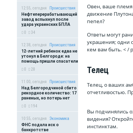
Овен, ваше племя 
12:55, сегодня
Происшествия
движение Плутона 
Нефтеперерабатывающий
завод вспыхнул после
пепел?
удара украинских БПЛА
0
34
Ответы могут ранит
украшения; одни о
12:38, сегодня
Происшествия
кем вам быть. < / 
12-летний ребенок едва не
утонул в Белгороде: на
помощь пришли спасатели
Телец
0
28
11:00, сегодня
Происшествия
Телец, о ваших ам
Над Белгородчиной сбито
отчетливостью. Пр
рекордное количество: 17
раненых, но потерь нет
0
194
Вы подчинялись о
видения? Откройте
10:55, сегодня
Экономика
ФНС подала иск о
инстинктам.
банкротстве