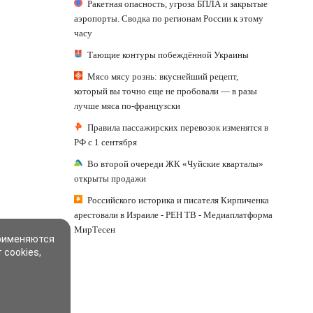
Ракетная опасность, угроза БПЛА и закрытые
аэропорты. Сводка по регионам России к этому
часу
Тающие контуры побеждённой Украины
Мясо мясу рознь: вкуснейший рецепт,
который вы точно еще не пробовали — в разы
лучше мяса по-французски
Правила пассажирских перевозок изменятся в
РФ с 1 сентября
Во второй очереди ЖК «Чуйские кварталы»
открыты продажи
Российского историка и писателя Кирпиченка
арестовали в Израиле - РЕН ТВ - Медиаплатформа
МирТесен
применяются
 cookies,