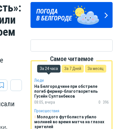
сть»:
Подпишись
ПОГОДА
ГОРОСКОП
на тг-канал
или
В БЕЛГОРОДЕ
НА КАЖДЫЙ ДЕНЬ
«МОЁ! Белгород»
оем
Самое читаемое
е
За 24 часа
За 7 Дней
За месяц
Люди
На Белгородчине при обстреле
погиб фермер-благотворитель
Гусейн Султанбеков
исали
08:05, вчера
0
396
Происшествия
Молодого футболиста убило
молнией во время матча на глазах
ки.
зрителей