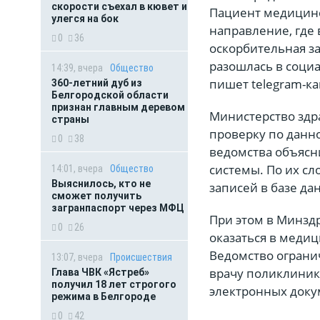
скорости съехал в кювет и
Пациент медицинс
улегся на бок
направление, где 
0
36
оскорбительная з
разошлась в соци
14:39, вчера
Общество
пишет telegram-ка
360-летний дуб из
Белгородской области
признан главным деревом
Министерство здр
страны
проверку по данн
0
38
ведомства объясн
системы. По их сл
14:01, вчера
Общество
Выяснилось, кто не
записей в базе да
сможет получить
загранпаспорт через МФЦ
При этом в Минздр
0
26
оказаться в медиц
Ведомство огранич
13:07, вчера
Происшествия
врачу поликлиник
Глава ЧВК «Ястреб»
получил 18 лет строгого
электронных доку
режима в Белгороде
0
42