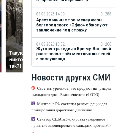
03.08.2026 14:00
0
288
Арестованные топ-менеджеры
белгородского «Эфко» обжалуют
заключение под стражу
04.08.2026 13:32
0
266
Жуткая трагедия в Крыму. Военный
Такую зиму в России
расстрелял трёх местных жителей
Как выглядит место
и сослуживца
никто не ждал: как
крушение вертолета на
так?!
Кавказе: смотреть
Новости других СМИ
Свое, натуральное: что продают на ярмарке
выходного дня в Благовещенске (ФОТО)
Минтранс РФ составил рекомендации для
планирования дорожного движения
Сенатор США заблокировал ускоренное
принятие законопроекта о санкциях против РФ