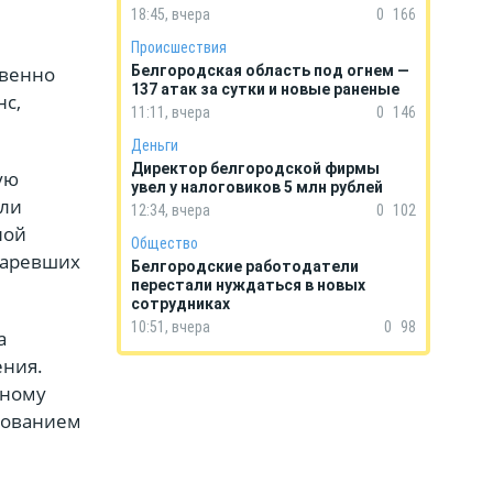
18:45, вчера
0
166
Происшествия
овенно
Белгородская область под огнем —
137 атак за сутки и новые раненые
нс,
11:11, вчера
0
146
Деньги
Директор белгородской фирмы
ую
увел у налоговиков 5 млн рублей
ели
12:34, вчера
0
102
ной
Общество
старевших
Белгородские работодатели
перестали нуждаться в новых
сотрудниках
10:51, вчера
0
98
а
ения.
вному
рованием