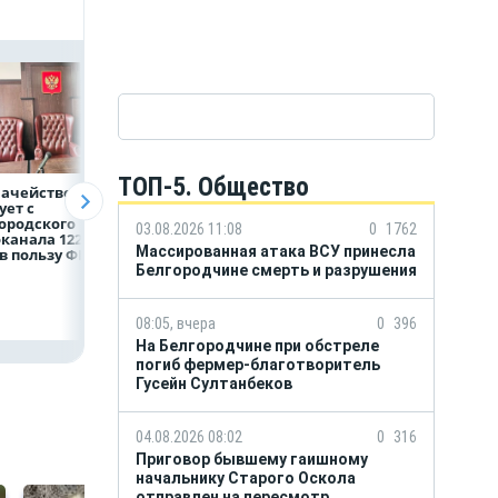
ТОП-5. Общество
начейство
Александр Шуваев:
ВТБ предоставит 
ует с
При поддержке
млрд рублей
ородского
Национального
на строительство
03.08.2026 11:08
0
1762
канала 122,8
центра помощи
складских
Массированная атака ВСУ принесла
в пользу ФРТ
в Белгородской
комплексов
области усилили
Белгородчине смерть и разрушения
подразделение
«БАРС-Белгород»
08:05, вчера
0
396
На Белгородчине при обстреле
погиб фермер-благотворитель
Гусейн Султанбеков
04.08.2026 08:02
0
316
Приговор бывшему гаишному
начальнику Старого Оскола
отправлен на пересмотр