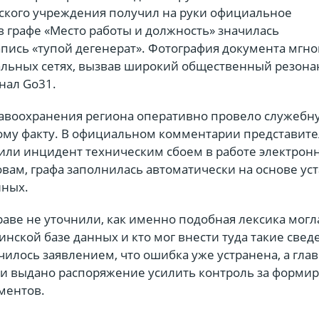
кого учреждения получил на руки официальное
в графе «Место работы и должность» значилась
апись «тупой дегенерат». Фотография документа мгн
альных сетях, вызвав широкий общественный резона
нал Go31.
авоохранения региона оперативно провело служебн
ому факту. В официальном комментарии представит
или инцидент техническим сбоем в работе электрон
овам, графа заполнилась автоматически на основе у
нных.
аве не уточнили, как именно подобная лексика могл
инской базе данных и кто мог внести туда такие свед
илось заявлением, что ошибка уже устранена, а гла
и выдано распоряжение усилить контроль за форми
ментов.