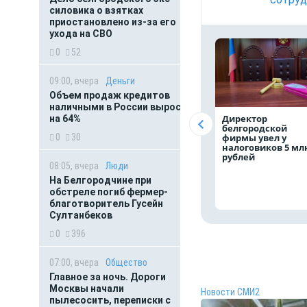
силовика о взятках
приостановлено из-за его
ухода на СВО
0
52
09:00, вчера
Деньги
Объем продаж кредитов
наличными в России вырос
Директор
на 64%
белгородской
0
30
фирмы увел у
налоговиков 5 мл
рублей
08:05, вчера
Люди
На Белгородчине при
обстреле погиб фермер-
благотворитель Гусейн
Султанбеков
0
396
07:00, вчера
Общество
Главное за ночь. Дороги
Москвы начали
Новости СМИ2
пылесосить, переписки с