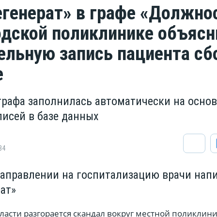
егенерат» в графе «Должно
одской поликлинике объясн
ельную запись пациента сб
е
 графа заполнилась автоматически на основ
писей в базе данных
84
направлении на госпитализацию врачи нап
ат»
ласти разгорается скандал вокруг местной поликлини