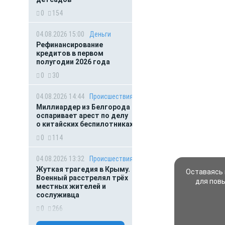
0
154
04.08.2026 15:00
Деньги
Рефинансирование
кредитов в первом
полугодии 2026 года
0
30
04.08.2026 14:44
Происшествия
Миллиардер из Белгорода
оспаривает арест по делу
о китайских беспилотниках
0
114
04.08.2026 13:32
Происшествия
Жуткая трагедия в Крыму.
Оставаясь 
Военный расстрелял трёх
для пов
местных жителей и
сослуживца
0
266