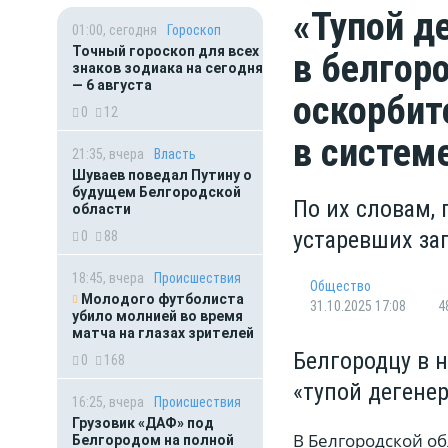
«Тупой д
01:00, сегодня
Гороскоп
Точный гороскоп для всех
в белгор
знаков зодиака на сегодня
— 6 августа
оскорбит
0
12
в систем
21:35, вчера
Власть
Шуваев поведал Путину о
будущем Белгородской
По их словам,
области
устаревших за
0
88
18:45, вчера
Происшествия
Общество
Молодого футболиста
31.10.2025 17:08
4
убило молнией во время
матча на глазах зрителей
Белгородцу в 
0
168
«тупой дегенер
16:25, вчера
Происшествия
Грузовик «ДАФ» под
В Белгородской об
Белгородом на полной