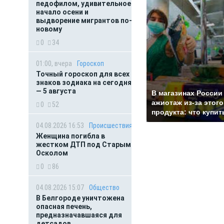
педофилом, удивительное
начало осени и
выдворение мигрантов по-
новому
0
34
01:00, вчера
Гороскоп
Точный гороскоп для всех
знаков зодиака на сегодня
— 5 августа
В магазинах России
ажиотаж из-за этого
0
52
продукта: что купит
04.08.2026 16:53
Происшествия
Женщина погибла в
жестком ДТП под Старым
Осколом
0
86
04.08.2026 15:07
Общество
В Белгороде уничтожена
опасная печень,
предназначавшаяся для
детсадов