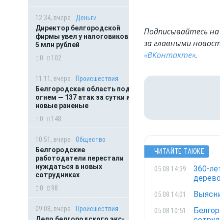
12:34, вчера
Деньги
Директор белгородской
Подписывайтесь на 
фирмы увел у налоговиков
за главными новост
5 млн рублей
«ВКонтакте»
.
0
102
11:11, вчера
Происшествия
Белгородская область под
огнем — 137 атак за сутки и
новые раненые
0
148
10:51, вчера
Общество
Белгородские
ЧИТАЙТЕ ТАКЖЕ
работодатели перестали
нуждаться в новых
360-ле
05.08 14:39
сотрудниках
дерев
0
98
Выясни
05.08 14:01
09:08, вчера
Происшествия
Белгор
05.08 10:51
Дело белгородского экс-
сотруд