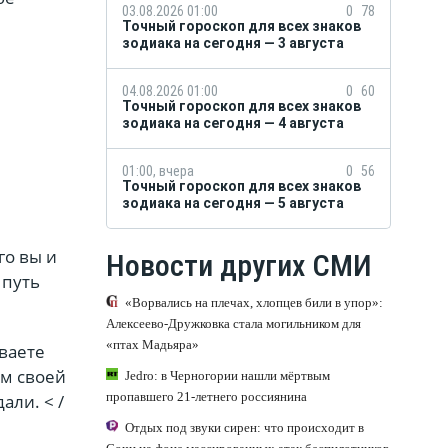
03.08.2026 01:00
0
78
Точный гороскоп для всех знаков
зодиака на сегодня — 3 августа
04.08.2026 01:00
0
60
Точный гороскоп для всех знаков
зодиака на сегодня — 4 августа
01:00, вчера
0
56
Точный гороскоп для всех знаков
зодиака на сегодня — 5 августа
го вы и
Новости других СМИ
 путь
«Ворвались на плечах, хлопцев били в упор»:
Алексеево-Дружковка стала могильником для
«птах Мадьяра»
ваете
тм своей
Jedro: в Черногории нашли мёртвым
пропавшего 21-летнего россиянина
али. < /
Отдых под звуки сирен: что происходит в