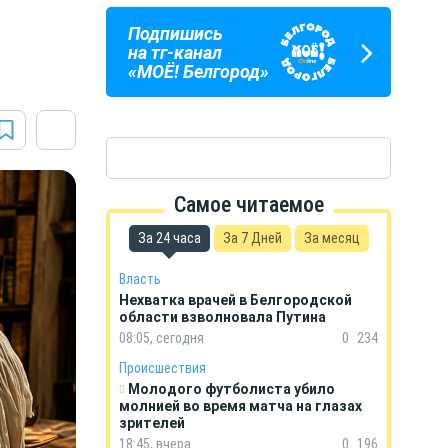
Подпишись
ПОГОДА
ГОРОСКОП
на тг-канал
В БЕЛГОРОДЕ
НА КАЖДЫЙ ДЕНЬ
«МОЁ! Белгород»
Самое читаемое
За 24 часа
За 7 Дней
За месяц
Власть
Нехватка врачей в Белгородской
области взволновала Путина
08:05, сегодня
0
234
Происшествия
Молодого футболиста убило
молнией во время матча на глазах
зрителей
18:45, вчера
0
196