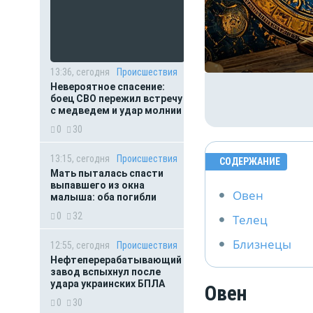
13:36, сегодня
Происшествия
Невероятное спасение:
боец СВО пережил встречу
с медведем и удар молнии
0
30
13:15, сегодня
Происшествия
СОДЕРЖАНИЕ
Мать пыталась спасти
выпавшего из окна
Овен
малыша: оба погибли
0
32
Телец
Близнецы
12:55, сегодня
Происшествия
Нефтеперерабатывающий
завод вспыхнул после
удара украинских БПЛА
Овен
0
30