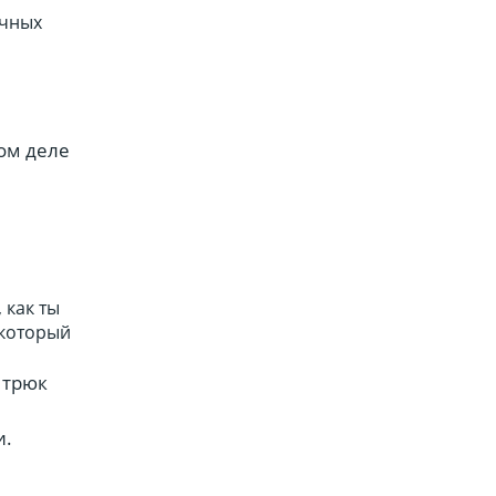
ичных
мом деле
 как ты
 который
 трюк
и.