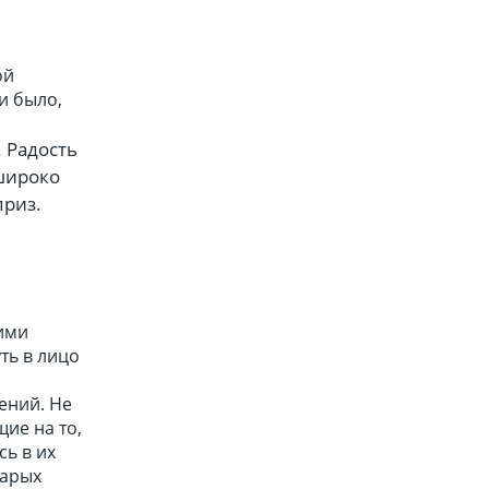
ой
и было,
 Радость
 широко
приз.
ими
ть в лицо
ений. Не
ие на то,
сь в их
тарых