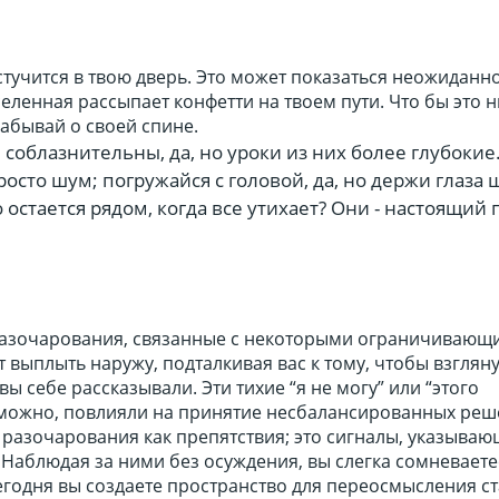
тучится в твою дверь. Это может показаться неожиданн
еленная рассыпает конфетти на твоем пути. Что бы это н
забывай о своей спине.
облазнительны, да, но уроки из них более глубокие.
просто шум; погружайся с головой, да, но держи глаза
 остается рядом, когда все утихает? Они - настоящий 
азочарования, связанные с некоторыми ограничивающ
 выплыть наружу, подталкивая вас к тому, чтобы взгляну
ы себе рассказывали. Эти тихие “я не могу” или “этого
зможно, повлияли на принятие несбалансированных реш
разочарования как препятствия; это сигналы, указывающ
 Наблюдая за ними без осуждения, вы слегка сомневаете
егодня вы создаете пространство для переосмысления с