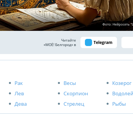
Фото: Нейросеть 
Читайте
Telegram
«МОЁ! Белгород» в
Рак
Весы
Козерог
Лев
Скорпион
Водоле
Дева
Стрелец
Рыбы