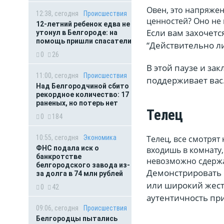
Овен, это напряжен
12:38, сегодня
Происшествия
ценностей? Оно не
12-летний ребенок едва не
Если вам захочетс
утонул в Белгороде: на
помощь пришли спасатели
“Действительно ли
0
26
В этой паузе и за
11:00, сегодня
Происшествия
поддерживает вас.
Над Белгородчиной сбито
рекордное количество: 17
раненых, но потерь нет
Телец
0
184
10:55, сегодня
Экономика
Телец, все смотрят 
ФНС подала иск о
входишь в комнату,
банкротстве
невозможно сдержат
белгородского завода из-
Демонстрировать 
за долга в 74 млн рублей
или широкий жест.
0
42
аутентичность пр
09:06, сегодня
Происшествия
Белгородцы пытались