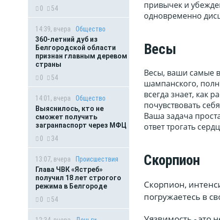
привычек и убежде
0
54
одновременно дисц
14:39, вчера
Общество
360-летний дуб из
Весы
Белгородской области
признан главным деревом
страны
Весы, ваши самые в
0
54
шампанского, полны
всегда знает, как 
14:01, вчера
Общество
почувствовать себя
Выяснилось, кто не
Ваша задача проста
сможет получить
загранпаспорт через МФЦ
ответ трогать сердца
0
34
Скорпион
13:07, вчера
Происшествия
Глава ЧВК «Ястреб»
получил 18 лет строгого
Скорпион, интенси
режима в Белгороде
погружаетесь в св
0
54
Уязвимость - это н
12:34, вчера
Деньги