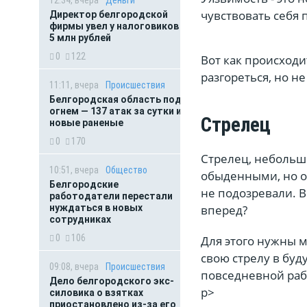
чувствовать себя
Директор белгородской
фирмы увел у налоговиков
5 млн рублей
0
122
Вот как происходи
разгореться, но не
11:11, вчера
Происшествия
Белгородская область под
огнем — 137 атак за сутки и
Стрелец
новые раненые
0
170
Стрелец, небольш
10:51, вчера
Общество
обыденными, но о
Белгородские
не подозревали. В
работодатели перестали
нуждаться в новых
вперед?
сотрудниках
0
106
Для этого нужны м
свою стрелу в буд
09:08, вчера
Происшествия
повседневной рабо
Дело белгородского экс-
p>
силовика о взятках
приостановлено из-за его