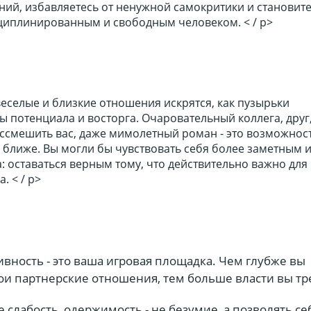
ний, избавляетесь от ненужной самокритики и становит
иплинированным и свободным человеком. < / p>
еселые и близкие отношения искрятся, как пузырьки
 потенциала и восторга. Очаровательный коллега, друг
рассмешить вас, даже мимолетный роман - это возможнос
 ближе. Вы могли бы чувствовать себя более заметным 
: оставаться верным тому, что действительно важно для в
. < / p>
вность - это ваша игровая площадка. Чем глубже вы
ои партнерские отношения, тем больше власти вы тр
е слабость, одержимость - не безумие, а позволять се