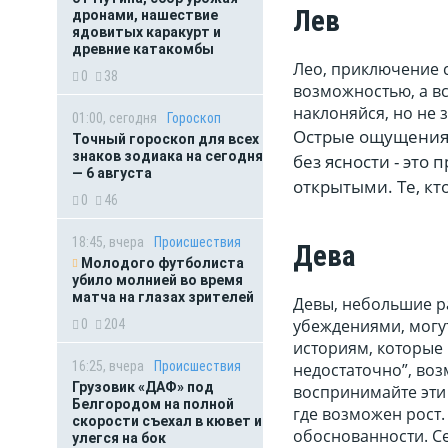
Лев
дронами, нашествие
ядовитых каракурт и
древние катакомбы
Лео, приключение с
0
38
возможностью, а вс
наклоняйся, но не 
01:00, сегодня
Гороскоп
Острые ощущения с
Точный гороскоп для всех
знаков зодиака на сегодня
без ясности - это 
— 6 августа
открытыми. Те, кто
0
46
18:45, вчера
Происшествия
Дева
Молодого футболиста
убило молнией во время
матча на глазах зрителей
Девы, небольшие р
убеждениями, могут
0
204
историям, которые в
16:25, вчера
Происшествия
недостаточно”, во
Грузовик «ДАФ» под
воспринимайте эти 
Белгородом на полной
где возможен рост.
скорости съехал в кювет и
обоснованности. С
улегся на бок