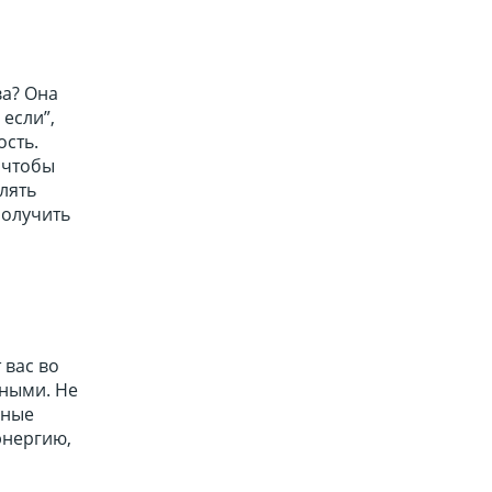
ва? Она
 если”,
ость.
 чтобы
лять
получить
 вас во
жными. Не
нные
энергию,