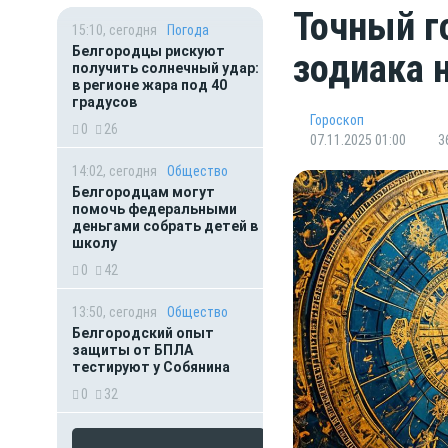
Точный г
15:10, сегодня
Погода
Белгородцы рискуют
зодиака 
получить солнечный удар:
в регионе жара под 40
градусов
Гороскоп
0
26
07.11.2025 01:00
3
14:02, сегодня
Общество
Белгородцам могут
помочь федеральными
деньгами собрать детей в
школу
0
42
13:50, сегодня
Общество
Белгородский опыт
защиты от БПЛА
тестируют у Собянина
0
32