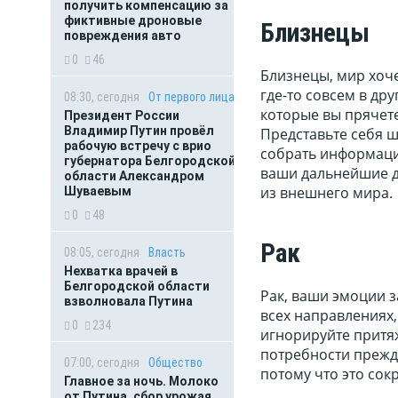
получить компенсацию за
фиктивные дроновые
Близнецы
повреждения авто
0
46
Близнецы, мир хоче
где-то совсем в дру
08:30, сегодня
От первого лица
которые вы прячете
Президент России
Владимир Путин провёл
Представьте себя 
рабочую встречу с врио
собрать информацию
губернатора Белгородской
ваши дальнейшие д
области Александром
из внешнего мира.
Шуваевым
0
48
Рак
08:05, сегодня
Власть
Нехватка врачей в
Белгородской области
Рак, ваши эмоции з
взволновала Путина
всех направлениях
0
234
игнорируйте притяж
потребности прежде
07:00, сегодня
Общество
потому что это сокр
Главное за ночь. Молоко
от Путина, сбор урожая