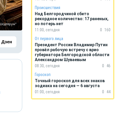
Происшествия
Над Белгородчиной сбито
рекордное количество: 17 раненых,
но потерь нет
"Шедеврум"
11:00, сегодня
0
160
От первого лица
Дзен
Президент России Владимир Путин
провёл рабочую встречу с врио
губернатора Белгородской области
Александром Шуваевым
08:30, сегодня
0
46
Гороскоп
Точный гороскоп для всех знаков
зодиака на сегодня — 6 августа
й
01:00, сегодня
0
44