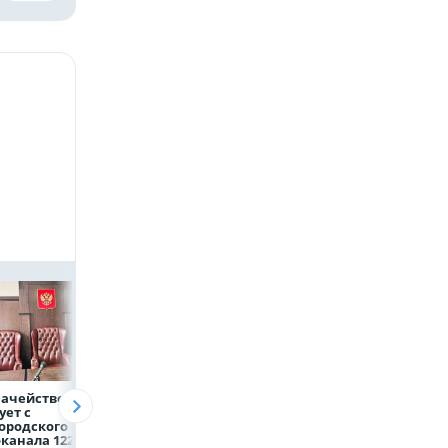
начейство
Александр Шуваев:
ВТБ предоставит 
ует с
При поддержке
млрд рублей
ородского
Национального
на строительство
канала 122,8
центра помощи
складских