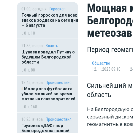
Мощная м
01:00, сегодня
Гороскоп
Точный гороскоп для всех
Белгород
знаков зодиака на сегодня
— 6 августа
метеоза
0
10
21:35, вчера
Власть
Период геомаг
Шуваев поведал Путину о
будущем Белгородской
области
Общество
12.11.2025 09:10
2
0
88
18:45, вчера
Происшествия
Сильнейший м
Молодого футболиста
область
убило молнией во время
матча на глазах зрителей
0
168
На Белгородскую о
серьезный диском
16:25, вчера
Происшествия
геомагнитные воз
Грузовик «ДАФ» под
Белгородом на полной