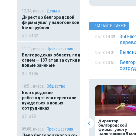
12:34, вчера
Деньги
Директор белгородской
фирмы увел у налоговиков
ЧИТАЙТЕ ТАКЖЕ
5 млн рублей
0
102
360-ле
05.08 14:39
дерев
11:11, вчера
Происшествия
Выясни
05.08 14:01
Белгородская область под
огнем — 137 атак за сутки и
Белгор
05.08 10:51
новые раненые
сотруд
0
146
10:51, вчера
Общество
Белгородские
работодатели перестали
нуждаться в новых
сотрудниках
0
98
Директор
белгородской
09:08, вчера
Происшествия
фирмы увел у
налоговиков 5 мл
Дело белгородского экс-