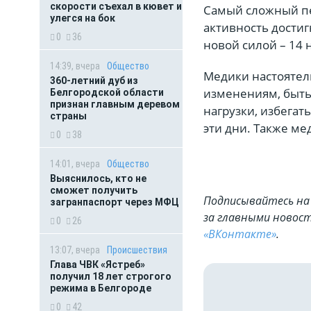
скорости съехал в кювет и
Самый сложный пе
улегся на бок
активность достиг
0
36
новой силой – 14 
14:39, вчера
Общество
Медики настоятел
360-летний дуб из
изменениям, быть
Белгородской области
признан главным деревом
нагрузки, избегат
страны
эти дни. Также м
0
38
14:01, вчера
Общество
Выяснилось, кто не
сможет получить
Подписывайтесь на 
загранпаспорт через МФЦ
за главными новост
0
26
«ВКонтакте»
.
13:07, вчера
Происшествия
Глава ЧВК «Ястреб»
получил 18 лет строгого
режима в Белгороде
0
42