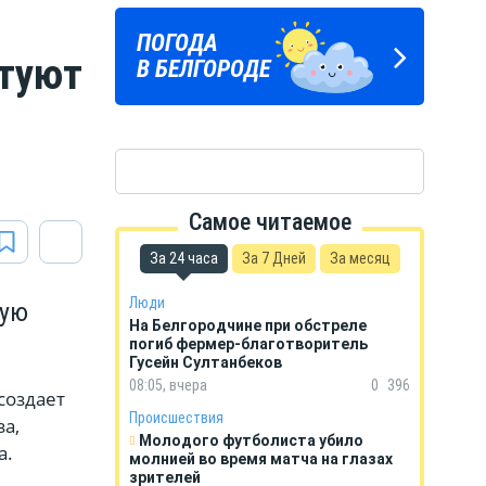
Подпишись
ПОГОДА
ГОРОСКОП
на тг-канал
етуют
В БЕЛГОРОДЕ
НА КАЖДЫЙ ДЕНЬ
«МОЁ! Белгород»
Самое читаемое
За 24 часа
За 7 Дней
За месяц
Люди
кую
На Белгородчине при обстреле
погиб фермер-благотворитель
Гусейн Султанбеков
08:05, вчера
0
396
создает
Происшествия
а,
Молодого футболиста убило
а.
молнией во время матча на глазах
зрителей