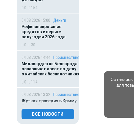
0
154
04.08.2026 15:00
Деньги
Рефинансирование
кредитов в первом
полугодии 2026 года
0
30
04.08.2026 14:44
Происшествия
Миллиардер из Белгорода
оспаривает арест по делу
о китайских беспилотниках
Оставаясь 
0
114
для пов
04.08.2026 13:32
Происшествия
Жуткая трагедия в Крыму.
Военный расстрелял трёх
местных жителей и
ВСЕ НОВОСТИ
сослуживца
0
266