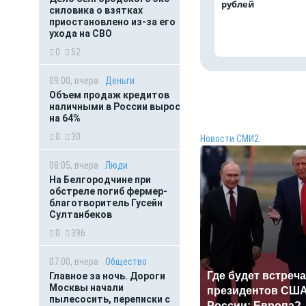
рублей
силовика о взятках
приостановлено из-за его
ухода на СВО
0
52
09:00, вчера
Деньги
Объем продаж кредитов
наличными в России вырос
на 64%
0
30
Новости СМИ2
08:05, вчера
Люди
На Белгородчине при
обстреле погиб фермер-
благотворитель Гусейн
Султанбеков
0
396
07:00, вчера
Общество
Где будет встреча
Главное за ночь. Дороги
Москвы начали
президентов США
пылесосить, переписки с
России: Европа?