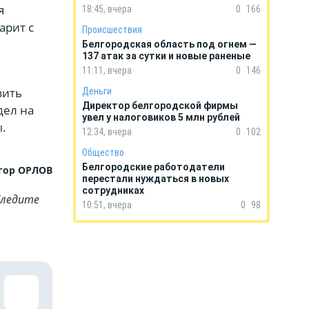
я
18:45, вчера
0
166
арит с
Происшествия
Белгородская область под огнем —
137 атак за сутки и новые раненые
11:11, вчера
0
146
зить
Деньги
Директор белгородской фирмы
дел на
увел у налоговиков 5 млн рублей
.
12:34, вчера
0
102
Общество
Белгородские работодатели
гор ОРЛОВ
перестали нуждаться в новых
сотрудниках
Cледите
10:51, вчера
0
98