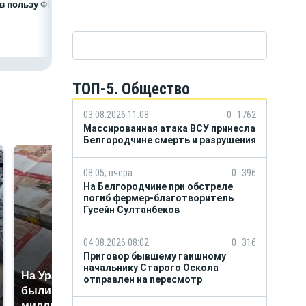
в пользу ФРТ
в Белгородской
комплексов
области усилили
подразделение
«БАРС-Белгород»
ТОП-5. Общество
03.08.2026 11:08
0
1762
Массированная атака ВСУ принесла
Белгородчине смерть и разрушения
08:05, вчера
0
396
На Белгородчине при обстреле
погиб фермер-благотворитель
Гусейн Султанбеков
04.08.2026 08:02
0
316
Приговор бывшему гаишному
начальнику Старого Оскола
На Урале из казны
Не ешьте эту
отправлен на пересмотр
были украдены 18
готовую еду из
миллионов рублей
магазина: список