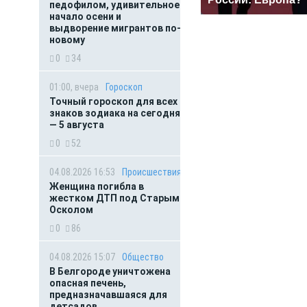
педофилом, удивительное
начало осени и
выдворение мигрантов по-
новому
0
34
01:00, вчера
Гороскоп
Точный гороскоп для всех
знаков зодиака на сегодня
— 5 августа
0
52
04.08.2026 16:53
Происшествия
Женщина погибла в
жестком ДТП под Старым
Осколом
0
86
04.08.2026 15:07
Общество
В Белгороде уничтожена
опасная печень,
предназначавшаяся для
детсадов