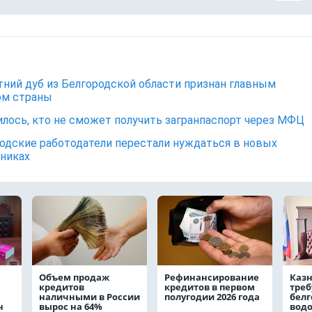
тний дуб из Белгородской области признан главным
ом страны
лось, кто не сможет получить загранпаспорт через МФЦ
одские работодатели перестали нуждаться в новых
никах
Объем продаж
Рефинансирование
Каз
кредитов
кредитов в первом
треб
наличными в России
полугодии 2026 года
белг
н
вырос на 64%
водо