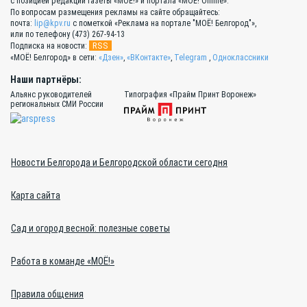
с позицией редакции газеты «МОЁ!» и портала «МОЁ! Online».
По вопросам размещения рекламы на сайте обращайтесь:
почта:
lip@kpv.ru
с пометкой «Реклама на портале "МОЁ! Белгород"»,
или по телефону (473) 267-94-13
RSS
Подписка на новости:
«МОЁ! Белгород» в сети:
«Дзен»
,
«ВКонтакте»
,
Telegram
,
Одноклассники
Наши партнёры:
Альянс руководителей
Типография «Прайм Принт Воронеж»
региональных СМИ России
Новости Белгорода и Белгородской области сегодня
Карта сайта
Сад и огород весной: полезные советы
Работа в команде «МОЁ!»
Правила общения