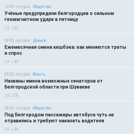
10:49, сегодня
Общество
Учёные предупредили белгородцев о сильном
геомагнитном ударе в пятницу
0
52
09:05, сегодня
Деньги
Ежемесячная смена кешбэка: как меняются траты
и спрос
0
44
09:00, сегодня
Власть
Названы имена возможных сенаторов от
Белгородской области при Шуваеве
0
58
08:09, сегодня
Общество
Под Белгородом пассажиры автобуса чуть не
отравились и требуют наказать водителя
0
86