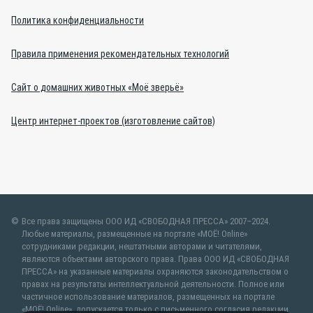
Политика конфиденциальности
Правила применения рекомендательных технологий
Сайт о домашних животных «Моё зверьё»
Центр интернет-проектов (изготовление сайтов)
Все права защищены ООО ИД «СВОБОДНАЯ ПРЕССА» 2007–2024.
Любые материалы, размещенные на портале «МОЁ! Online»
сотрудниками редакции, нештатными авторами и читателями,
являются объектами авторского права. Права ООО ИД «СВОБОДНАЯ
ПРЕССА» на указанные материалы охраняются законодательством о
правах на результаты интеллектуальной деятельности. Полное или
частичное использование материалов, размещенных на портале
«МОЁ! Online», допускается только с письменного согласия редакции