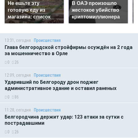
Не ешьте эту
В ОАЭ произошло
готовую еду из
жестокое убийство
магазина: список
криптомиллионера
13:31, сегодня
Происшествия
Глава белгородской стройфирмы осуждён на 2 года
за мошенничество в Орле
0
26
12:09, сегодня
Происшествия
Ударивший по Белгороду дрон поджег
административное здание и оставил раненых
0
86
11:28, сегодня
Происшествия
Белгородчина держит удар: 123 атаки за сутки с
пострадавшими
0
26