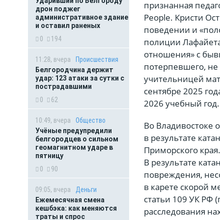
Ударивший по Белгороду
признанная педаго
дрон поджег
People. Кристи О
административное здание
и оставил раненых
поведении и «по
0
194
полиции Лафайет
отношения» с быв
11:28, вчера
Происшествия
потерпевшего, не 
Белгородчина держит
учительницей мат
удар: 123 атаки за сутки с
пострадавшими
сентябре 2025 го
0
62
2026 учебный год.
10:49, вчера
Общество
Во Владивостоке о
Учёные предупредили
в результате ката
белгородцев о сильном
геомагнитном ударе в
Приморского края
пятницу
В результате ката
0
90
повреждения, нес
в карете скорой 
09:05, вчера
Деньги
статьи 109 УК РФ 
Ежемесячная смена
кешбэка: как меняются
расследования нах
траты и спрос