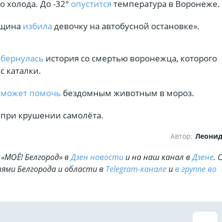
 холода. До -32°
опустится
температура в Воронеже.
нщина
избила
девочку на автобусной остановке».
обернулась
история со смертью воронежца, которого
с каталки.
с
может помочь
бездомным животным в мороз.
и
при крушении самолёта.
Автор:
Леони
«МОЁ! Белгород» в
Дзен новости
и на наш канал в
Дзене
. 
ями Белгорода и области в
Telegram-канале
и
в группе во