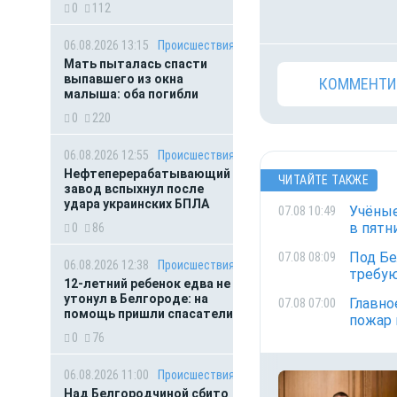
0
112
06.08.2026 13:15
Происшествия
Мать пыталась спасти
выпавшего из окна
КОММЕНТИ
малыша: оба погибли
0
220
06.08.2026 12:55
Происшествия
Нефтеперерабатывающий
ЧИТАЙТЕ ТАКЖЕ
завод вспыхнул после
удара украинских БПЛА
Учёные
07.08 10:49
в пятн
0
86
Под Бе
07.08 08:09
06.08.2026 12:38
Происшествия
требую
12-летний ребенок едва не
утонул в Белгороде: на
Главно
07.08 07:00
помощь пришли спасатели
пожар 
0
76
06.08.2026 11:00
Происшествия
Над Белгородчиной сбито