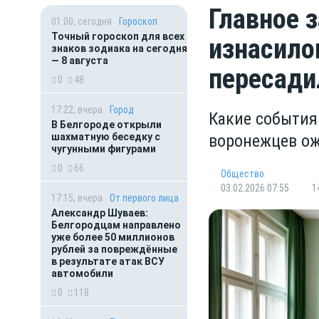
Главное з
01:00, сегодня
Гороскоп
Точный гороскоп для всех
изнасило
знаков зодиака на сегодня
— 8 августа
пересади
0
48
17:22, вчера
Город
Какие события
В Белгороде открыли
шахматную беседку с
воронежцев ож
чугунными фигурами
0
66
Общество
03.02.2026 07:55
1
17:15, вчера
От первого лица
Александр Шуваев:
Белгородцам направлено
уже более 50 миллионов
рублей за повреждённые
в результате атак ВСУ
автомобили
0
118