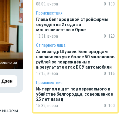
08:09, вчера
0
130
Происшествия
Глава белгородской стройфирмы
осуждён на 2 года за
мошенничество в Орле
13:31, вчера
0
120
От первого лица
Александр Шуваев: Белгородцам
направлено уже более 50 миллионов
рублей за повреждённые
ировано ии
в результате атак ВСУ автомобили
17:15, вчера
0
116
Дзен
Происшествия
Интерпол ищет подозреваемого в
убийстве белгородца, совершенное
25 лет назад
15:32, вчера
0
100
оминаем