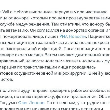
а Vall d'Hebron выполнила первую в мире частичную
ица от донора, который прошел процедуру эвтаназии
-службе медучреждения. Там отметили, что донору б
ь эвтаназию. Он согласился на донорство органов и 
л пожертвовать лицо, пишет
РИА Новости
. Пациентк
нсплантация центральной части лица после некроза 
ан бактериальной инфекцией. После операции жен
ионаре около месяца. Затем начался длительный эта
правленный на восстановление жизненно важных фу
перация по трансплантации лица проводилась
тодов сосудисто-нервной микрохирургии. В ней уча
истов.
политена будут вправе проверять работоспособност
иров, но не их переписку, фото и приложения. Об э
т Госдумы
Олег Леонов
. По его словам, у сотрудников
рополитена нет никаких прав смотреть переписки,