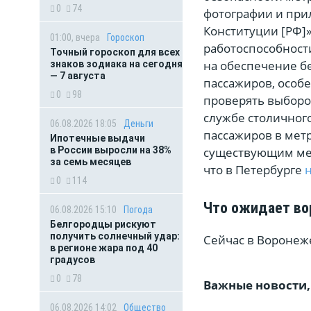
0
74
фотографии и при
Конституции [РФ]»
01:00, вчера
Гороскоп
работоспособности
Точный гороскоп для всех
на обеспечение б
знаков зодиака на сегодня
— 7 августа
пассажиров, особ
0
98
проверять выбороч
службе столичног
06.08.2026 18:05
Деньги
пассажиров в мет
Ипотечные выдачи
существующим мер
в России выросли на 38%
за семь месяцев
что в Петербурге
0
114
Что ожидает во
06.08.2026 15:10
Погода
Белгородцы рискуют
получить солнечный удар:
Сейчас в Воронеже 
в регионе жара под 40
градусов
0
78
Важные новости,
06.08.2026 14:02
Общество