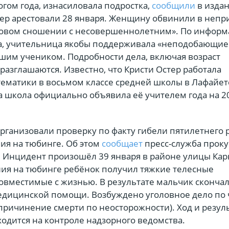
гом года, изнасиловала подростка,
сообщили
в изда
стер арестовали 28 января. Женщину обвинили в неп
ловом сношении с несовершеннолетним». По инфор
а, учительница якобы поддерживала «неподобающие
шим учеником. Подробности дела, включая возраст
разглашаются. Известно, что Кристи Остер работала
ематики в восьмом классе средней школы в Лафайет
да школа официально объявила её учителем года на 
рганизовали проверку по факту гибели пятилетнего 
ния на тюбинге. Об этом
сообщает
пресс-служба прок
. Инцидент произошёл 39 января в районе улицы Кар
ния на тюбинге ребёнок получил тяжкие телесные
овместимые с жизнью. В результате мальчик скончал
медицинской помощи. Возбуждено уголовное дело по 
(причинение смерти по неосторожности). Ход и резул
одится на контроле надзорного ведомства.