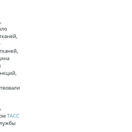
,
ыло
тканей,
е
тканей,
щина
п
нкций,
ствовали
ь
том
ТАСС
 службы