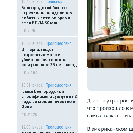
16:43, вчера
Транспорт
Белгородский бизнес
перечислил владельцам
побитых авто во время
атак БПЛА 50 млн
0
70
15:32, вчера
Происшествия
Интерпол ищет
подозреваемого в
убийстве белгородца,
совершенное 25 лет назад
0
104
13:31, вчера
Происшествия
Глава белгородской
стройфирмы осуждён на 2
Доброе утро, росс
года за мошенничество в
Орле
что произошло в м
самые важные и и
0
120
12:09, вчера
Происшествия
В американском ш