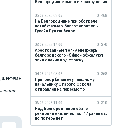
Белгородчине смерть и разрушения
05.08.2026 08:05
0
468
На Белгородчине при обстреле
погиб фермер-благотворитель
Гусейн Султанбеков
03.08.2026 14:00
0
370
Арестованные топ-менеджеры
белгородского «Эфко» обжалуют
заключение под стражу
04.08.2026 08:02
0
368
д ШИФРИН
Приговор бывшему гаишному
начальнику Старого Оскола
отправлен на пересмотр
Cледите
06.08.2026 11:00
0
310
Над Белгородчиной сбито
рекордное количество: 17 раненых,
но потерь нет