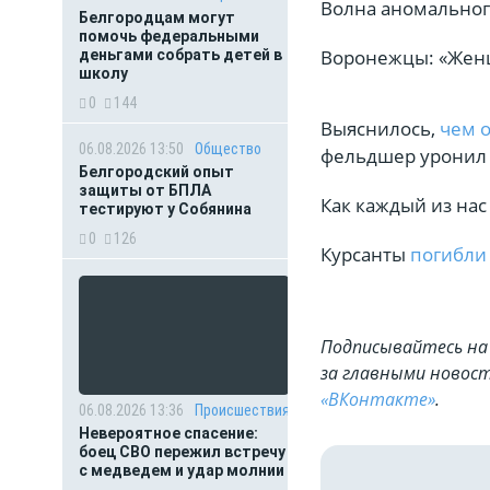
Волна аномального
Белгородцам могут
помочь федеральными
Воронежцы: «Же
деньгами собрать детей в
школу
0
144
Выяснилось,
чем 
06.08.2026 13:50
Общество
фельдшер уронил 
Белгородский опыт
защиты от БПЛА
Как каждый из на
тестируют у Собянина
0
126
Курсанты
погибл
Подписывайтесь на 
за главными новост
«ВКонтакте»
.
06.08.2026 13:36
Происшествия
Невероятное спасение:
боец СВО пережил встречу
с медведем и удар молнии