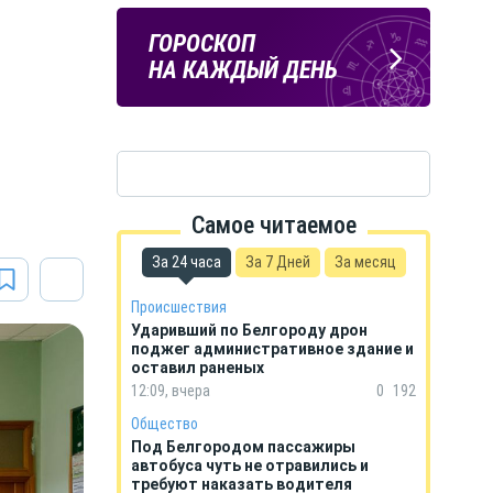
Подпишись
ПОГОДА
ГОРОСКОП
на тг-канал
В БЕЛГОРОДЕ
НА КАЖДЫЙ ДЕНЬ
«МОЁ! Белгород»
Самое читаемое
За 24 часа
За 7 Дней
За месяц
Происшествия
Ударивший по Белгороду дрон
поджег административное здание и
оставил раненых
12:09, вчера
0
192
Общество
Под Белгородом пассажиры
автобуса чуть не отравились и
требуют наказать водителя