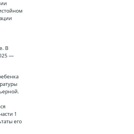
нии
ристойном
мации
е. В
2025 —
ребенка
уратуры
ьерной.
ся
части 1
ьтаты его