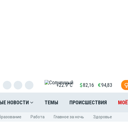
+22.9°C
82,16
94,83
ЫЕ НОВОСТИ
ТЕМЫ
ПРОИСШЕСТВИЯ
МОЁ
бразование
Pабота
Главное за ночь
Здоровье