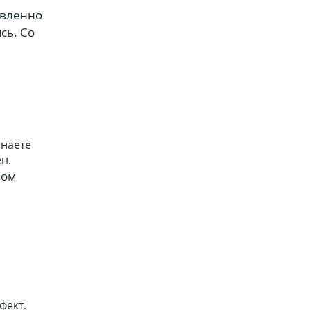
авленно
сь. Со
инаете
н.
ном
фект.