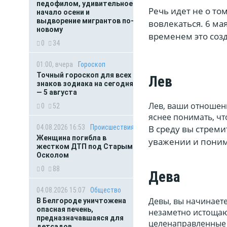
педофилом, удивительное
Речь идет не о то
начало осени и
выдворение мигрантов по-
вовлекаться. 6 ма
новому
временем это созд
0
34
01:00, вчера
Гороскоп
Точный гороскоп для всех
Лев
знаков зодиака на сегодня
— 5 августа
Лев, ваши отношен
0
52
яснее понимать, чт
В среду вы стреми
04.08.2026 16:53
Происшествия
Женщина погибла в
уважении и понима
жестком ДТП под Старым
Осколом
0
88
Дева
04.08.2026 15:07
Общество
Девы, вы начинаете
В Белгороде уничтожена
опасная печень,
незаметно истощаю
предназначавшаяся для
целенаправленные 
детсадов