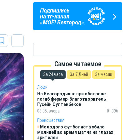
Подпишись
ПОГОДА
ГОРОСКОП
на тг-канал
В БЕЛГОРОДЕ
НА КАЖДЫЙ ДЕНЬ
«МОЁ! Белгород»
Самое читаемое
За 24 часа
За 7 Дней
За месяц
Люди
На Белгородчине при обстреле
погиб фермер-благотворитель
Гусейн Султанбеков
08:05, вчера
0
396
Происшествия
Молодого футболиста убило
молнией во время матча на глазах
зрителей