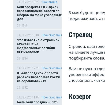
04.08.2026 13:29
Экономика
Белгородская ГК «Эфко»
перезаключила залоги со
6 мая будьте целе
Сбером на фоне уголовных
поддерживает, а не
дел
0
66
Стрелец
04.08.2026 13:04
Происшествия
Что известно о страшной
атаке ВСУ на
Стрелец, ваш гол
Подмосковье: погибли
начинаете лучше п
пять человек
подбирайте слова
0
84
Вам не нужно сдер
04.08.2026 12:23
Происшествия
В Белгородской области
уверенно и эффект
ребенок переломал кости
способность четк
на соревнованиях
0
92
Козерог
04.08.2026 11:08
Происшествия
Боль Белгородчины: 125