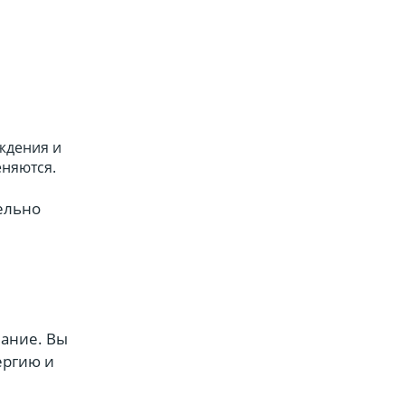
ждения и
еняются.
ельно
нание. Вы
ергию и