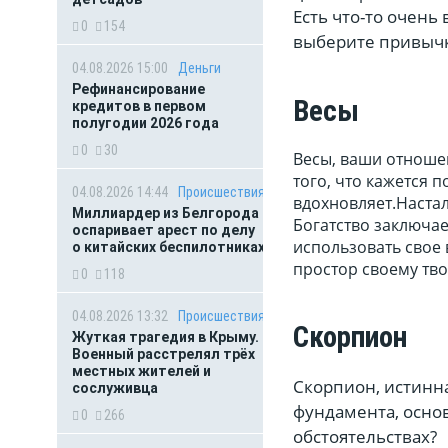
Есть что-то очень
0
154
выберите привычк
04.08.2026 15:00
Деньги
Рефинансирование
Весы
кредитов в первом
полугодии 2026 года
0
30
Весы, ваши отноше
того, что кажется 
04.08.2026 14:44
Происшествия
вдохновляет.Настал
Миллиардер из Белгорода
Богатство заключае
оспаривает арест по делу
использовать свое 
о китайских беспилотниках
простор своему тво
0
118
04.08.2026 13:32
Происшествия
Скорпион
Жуткая трагедия в Крыму.
Военный расстрелял трёх
местных жителей и
Скорпион, истинна
сослуживца
фундамента, осно
0
266
обстоятельствах?