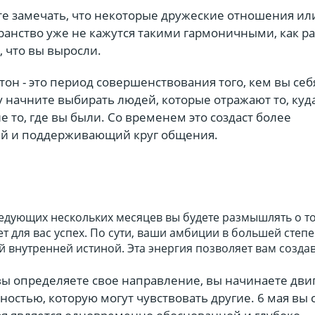
те замечать, что некоторые дружеские отношения ил
ранство уже не кажутся такими гармоничными, как р
, что вы выросли.
он - это период совершенствования того, кем вы себ
у начните выбирать людей, которые отражают то, куд
не то, где вы были. Со временем это создаст более
й и поддерживающий круг общения.
ледующих нескольких месяцев вы будете размышлять о то
т для вас успех. По сути, ваши амбиции в большей степ
й внутренней истиной. Эта энергия позволяет вам создав
 вы определяете свое направление, вы начинаете двиг
остью, которую могут чувствовать другие. 6 мая вы 