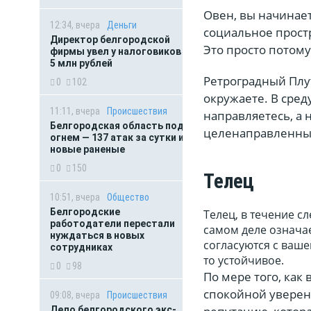
Овен, вы начинае
12:34, вчера
Деньги
социальное прост
Директор белгородской
Это просто потому
фирмы увел у налоговиков
5 млн рублей
Ретроградный Плут
0
102
окружаете. В сред
11:11, вчера
Происшествия
направляетесь, а 
Белгородская область под
целенаправленны
огнем — 137 атак за сутки и
новые раненые
0
150
Телец
10:51, вчера
Общество
Белгородские
Телец, в течение с
работодатели перестали
самом деле означае
нуждаться в новых
согласуются с ваше
сотрудниках
то устойчивое.
0
98
По мере того, как
спокойной уверенн
09:08, вчера
Происшествия
Дело белгородского экс-