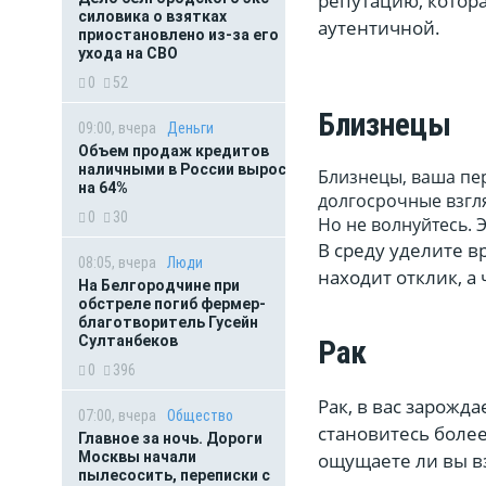
репутацию, котор
силовика о взятках
аутентичной.
приостановлено из-за его
ухода на СВО
0
52
Близнецы
09:00, вчера
Деньги
Объем продаж кредитов
наличными в России вырос
Близнецы, ваша пе
на 64%
долгосрочные взгля
0
30
Но не волнуйтесь. 
В среду уделите в
08:05, вчера
Люди
находит отклик, а
На Белгородчине при
обстреле погиб фермер-
благотворитель Гусейн
Султанбеков
Рак
0
396
Рак, в вас зарожд
07:00, вчера
Общество
становитесь боле
Главное за ночь. Дороги
ощущаете ли вы в
Москвы начали
пылесосить, переписки с