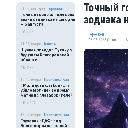
Точный г
01:00, сегодня
Гороскоп
Точный гороскоп для всех
зодиака 
знаков зодиака на сегодня
— 6 августа
0
16
Гороскоп
06.05.2026 01:00
2
21:35, вчера
Власть
Шуваев поведал Путину о
будущем Белгородской
области
0
94
18:45, вчера
Происшествия
Молодого футболиста
убило молнией во время
матча на глазах зрителей
0
172
16:25, вчера
Происшествия
Грузовик «ДАФ» под
Белгородом на полной