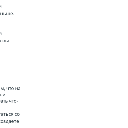
и
аньше.
я
а вы
м, что на
ени
ать что-
аться со
создаете