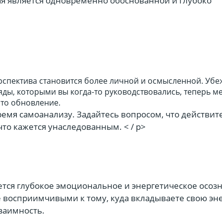
ая является одновременно обоснованной и глубоко
рспектива становится более личной и осмысленной. Убе
ды, которыми вы когда-то руководствовались, теперь м
Это обновление.
ремя самоанализу. Задайтесь вопросом, что действит
 что кажется унаследованным. < / p>
ается глубокое эмоциональное и энергетическое осоз
е восприимчивыми к тому, куда вкладываете свою эн
заимность.