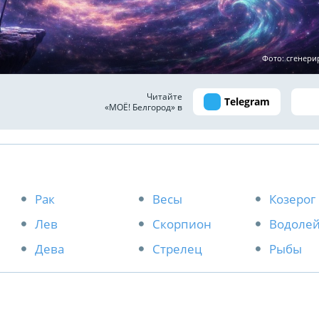
Фото: сгенер
Читайте
Telegram
«МОЁ! Белгород» в
Рак
Весы
Козерог
Лев
Скорпион
Водоле
Дева
Стрелец
Рыбы