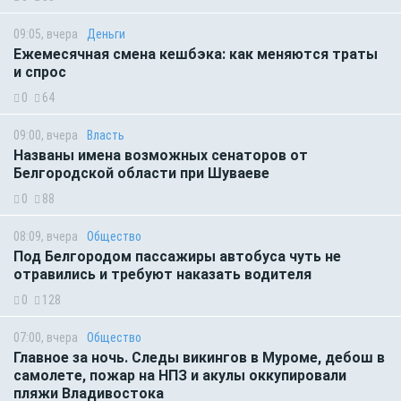
09:05, вчера
Деньги
Ежемесячная смена кешбэка: как меняются траты
и спрос
0
64
09:00, вчера
Власть
Названы имена возможных сенаторов от
Белгородской области при Шуваеве
0
88
08:09, вчера
Общество
Под Белгородом пассажиры автобуса чуть не
отравились и требуют наказать водителя
0
128
07:00, вчера
Общество
Главное за ночь. Следы викингов в Муроме, дебош в
самолете, пожар на НПЗ и акулы оккупировали
пляжи Владивостока