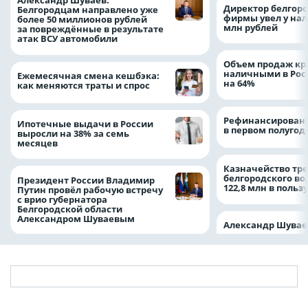
Александр Шуваев:
Директор белгор
Белгородцам направлено уже
фирмы увел у нал
более 50 миллионов рублей
млн рублей
за повреждённые в результате
атак ВСУ автомобили
Объем продаж кр
наличными в Рос
Ежемесячная смена кешбэка:
на 64%
как меняются траты и спрос
Рефинансировани
Ипотечные выдачи в России
в первом полугоди
выросли на 38% за семь
месяцев
Казначейство тре
белгородского в
Президент России Владимир
122,8 млн в польз
Путин провёл рабочую встречу
с врио губернатора
Белгородской области
Александром Шуваевым
Александр Шувае