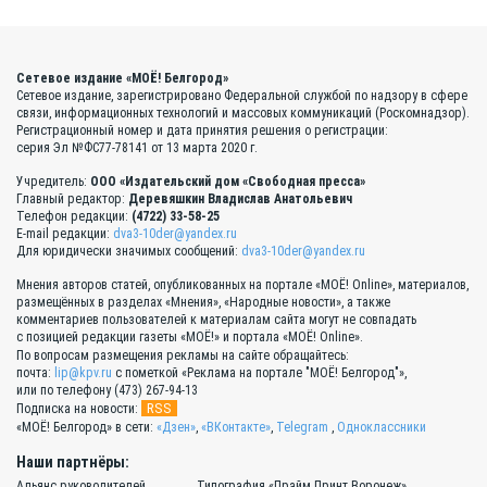
Сетевое издание «МОЁ! Белгород»
Сетевое издание, зарегистрировано Федеральной службой по надзору в сфере
связи, информационных технологий и массовых коммуникаций (Роскомнадзор).
Регистрационный номер и дата принятия решения о регистрации:
серия Эл №ФС77-78141 от 13 марта 2020 г.
Учредитель:
ООО «Издательский дом «Свободная пресса»
Главный редактор:
Деревяшкин Владислав Анатольевич
Телефон редакции:
(4722) 33-58-25
E-mail редакции:
dva3-10der@yandex.ru
Для юридически значимых сообщений:
dva3-10der@yandex.ru
Мнения авторов статей, опубликованных на портале «МОЁ! Online», материалов,
размещённых в разделах «Мнения», «Народные новости», а также
комментариев пользователей к материалам сайта могут не совпадать
с позицией редакции газеты «МОЁ!» и портала «МОЁ! Online».
По вопросам размещения рекламы на сайте обращайтесь:
почта:
lip@kpv.ru
с пометкой «Реклама на портале "МОЁ! Белгород"»,
или по телефону (473) 267-94-13
RSS
Подписка на новости:
«МОЁ! Белгород» в сети:
«Дзен»
,
«ВКонтакте»
,
Telegram
,
Одноклассники
Наши партнёры:
Альянс руководителей
Типография «Прайм Принт Воронеж»