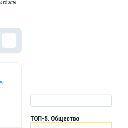
Cледите
ре
ТОП-5. Общество