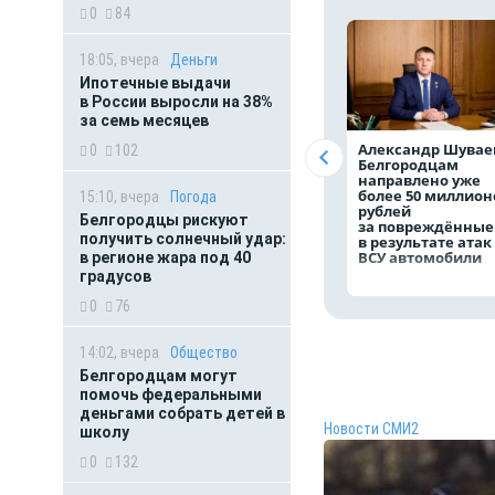
0
84
18:05, вчера
Деньги
Ипотечные выдачи
в России выросли на 38%
за семь месяцев
Александр Шувае
0
102
Белгородцам
направлено уже
более 50 миллион
15:10, вчера
Погода
рублей
Белгородцы рискуют
за повреждённые
получить солнечный удар:
в результате атак
ВСУ автомобили
в регионе жара под 40
градусов
0
76
14:02, вчера
Общество
Белгородцам могут
помочь федеральными
деньгами собрать детей в
Новости СМИ2
школу
0
132