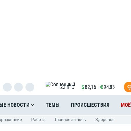
+22.9°C
82,16
94,83
ЫЕ НОВОСТИ
ТЕМЫ
ПРОИСШЕСТВИЯ
МОЁ
бразование
Pабота
Главное за ночь
Здоровье