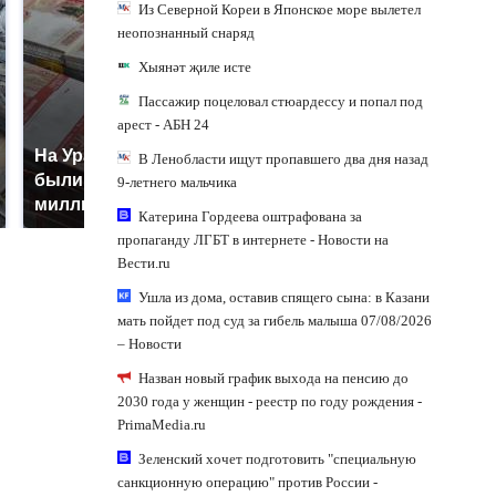
Из Северной Кореи в Японское море вылетел
неопознанный снаряд
Хыянәт җиле исте
Пассажир поцеловал стюардессу и попал под
арест - АБН 24
На Урале из казны
Такую зиму в России
В Ленобласти ищут пропавшего два дня назад
были украдены 18
никто не ждал: как
9-летнего мальчика
миллионов рублей
так?!
Катерина Гордеева оштрафована за
пропаганду ЛГБТ в интернете - Новости на
Вести.ru
Ушла из дома, оставив спящего сына: в Казани
мать пойдет под суд за гибель малыша 07/08/2026
– Новости
Назван новый график выхода на пенсию до
2030 года у женщин - реестр по году рождения -
PrimaMedia.ru
Зеленский хочет подготовить "специальную
санкционную операцию" против России -