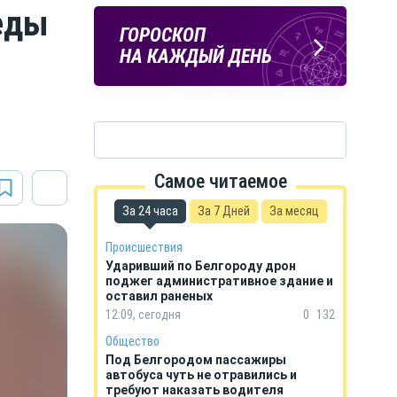
беды
Подпишись
ПОГОДА
ГОРОСКОП
на тг-канал
В БЕЛГОРОДЕ
НА КАЖДЫЙ ДЕНЬ
«МОЁ! Белгород»
Самое читаемое
За 24 часа
За 7 Дней
За месяц
Происшествия
Ударивший по Белгороду дрон
поджег административное здание и
оставил раненых
12:09, сегодня
0
132
Общество
Под Белгородом пассажиры
автобуса чуть не отравились и
требуют наказать водителя