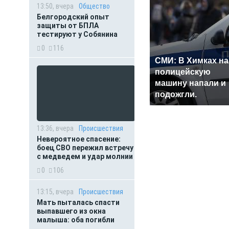
13:50, вчера
Общество
Белгородский опыт
защиты от БПЛА
тестируют у Собянина
0
116
СМИ: В Химках на
полицейскую
машину напали и
подожгли.
13:36, вчера
Происшествия
Невероятное спасение:
боец СВО пережил встречу
с медведем и удар молнии
0
106
13:15, вчера
Происшествия
Мать пыталась спасти
выпавшего из окна
малыша: оба погибли