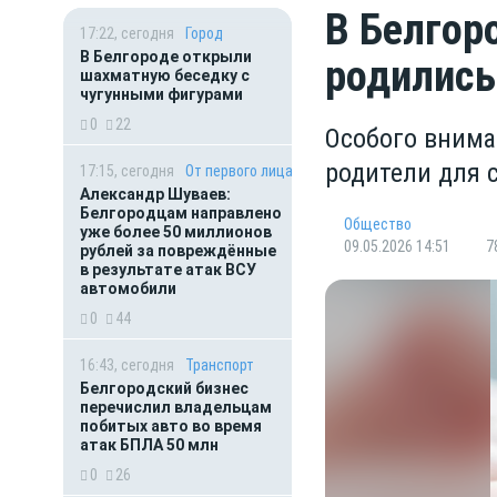
В Белгор
17:22, сегодня
Город
В Белгороде открыли
родились
шахматную беседку с
чугунными фигурами
0
22
Особого внима
родители для 
17:15, сегодня
От первого лица
Александр Шуваев:
Белгородцам направлено
Общество
уже более 50 миллионов
09.05.2026 14:51
7
рублей за повреждённые
в результате атак ВСУ
автомобили
0
44
16:43, сегодня
Транспорт
Белгородский бизнес
перечислил владельцам
побитых авто во время
атак БПЛА 50 млн
0
26