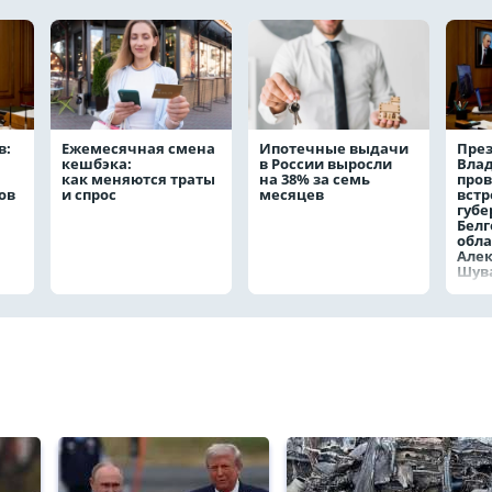
в:
Ежемесячная смена
Ипотечные выдачи
През
кешбэка:
в России выросли
Вла
как меняются траты
на 38% за семь
пров
ов
и спрос
месяцев
встр
губе
Белг
обла
Але
Шув