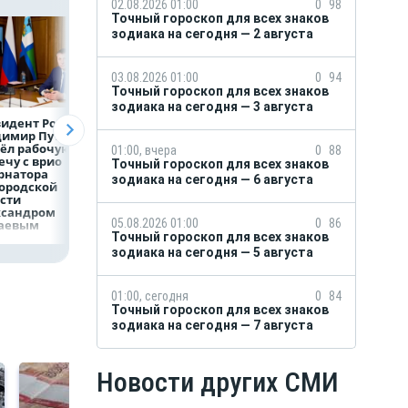
02.08.2026 01:00
0
98
Точный гороскоп для всех знаков
зодиака на сегодня — 2 августа
03.08.2026 01:00
0
94
Точный гороскоп для всех знаков
зодиака на сегодня — 3 августа
идент России
Директор
Объем продаж
димир Путин
белгородской
кредитов
ёл рабочую
фирмы увел у
наличными в Ро
01:00, вчера
0
88
ечу с врио
налоговиков 5 млн
вырос на 64%
Точный гороскоп для всех знаков
рнатора
рублей
зодиака на сегодня — 6 августа
ородской
сти
ксандром
05.08.2026 01:00
0
86
аевым
Точный гороскоп для всех знаков
зодиака на сегодня — 5 августа
01:00, сегодня
0
84
Точный гороскоп для всех знаков
зодиака на сегодня — 7 августа
Новости других СМИ