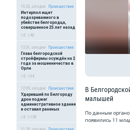
15:32, сегодня
Происшествия
Интерпол ищет
подозреваемого в
убийстве белгородца,
совершенное 25 лет назад
0
40
13:31, сегодня
Происшествия
Глава белгородской
стройфирмы осуждён на 2
года за мошенничество в
Орле
0
64
В Белгородско
12:09, сегодня
Происшествия
Ударивший по Белгороду
малышей
дрон поджег
административное здание
и оставил раненых
По данным органов
0
138
появились 11 млад
11:28, сегодня
Происшествия