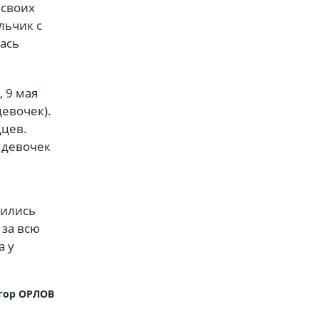
 своих
льчик с
ась
 9 мая
девочек).
дцев.
 девочек
дились
 за всю
а у
гор ОРЛОВ