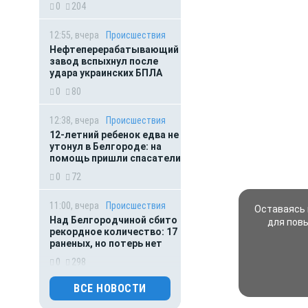
0
204
12:55, вчера
Происшествия
Нефтеперерабатывающий
завод вспыхнул после
удара украинских БПЛА
0
80
12:38, вчера
Происшествия
12-летний ребенок едва не
утонул в Белгороде: на
помощь пришли спасатели
0
72
11:00, вчера
Происшествия
Оставаясь 
Над Белгородчиной сбито
для пов
рекордное количество: 17
раненых, но потерь нет
0
298
ВСЕ НОВОСТИ
10:55, вчера
Экономика
ФНС подала иск о