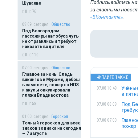
Подписывайтесь на 
Шуваеве
за главными новост
0
76
«ВКонтакте»
.
08:09, сегодня
Общество
Под Белгородом
пассажиры автобуса чуть
не отравились и требуют
наказать водителя
0
110
07:00, сегодня
Общество
Главное за ночь. Следы
ЧИТАЙТЕ ТАКЖЕ
викингов в Муроме, дебош
в самолете, пожар на НПЗ
Учёные
07.08 10:49
и акулы оккупировали
в пятн
пляжи Владивостока
0
58
Под Бе
07.08 08:09
требую
01:00, сегодня
Гороскоп
Главно
07.08 07:00
Точный гороскоп для всех
пожар 
знаков зодиака на сегодня
— 7 августа