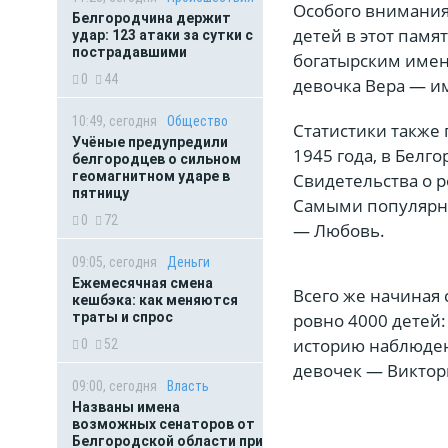
Особого внимания
Белгородчина держит
детей в этот памя
удар: 123 атаки за сутки с
пострадавшими
богатырским имен
0
44
девочка Вера — и
10:49, сегодня
Общество
Статистики также 
Учёные предупредили
1945 года, в Белг
белгородцев о сильном
геомагнитном ударе в
Свидетельства о 
пятницу
Самыми популярны
0
72
— Любовь.
09:05, сегодня
Деньги
Ежемесячная смена
Всего же начиная 
кешбэка: как меняются
ровно 4000 детей:
траты и спрос
историю наблюдени
0
52
девочек — Виктори
09:00, сегодня
Власть
Названы имена
возможных сенаторов от
Белгородской области при