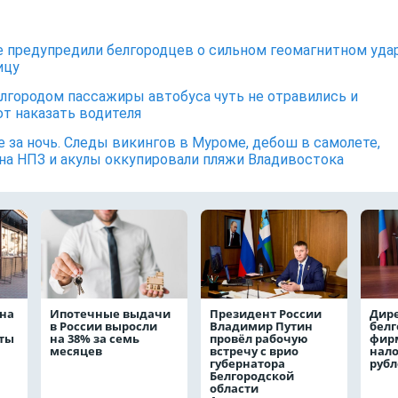
 предупредили белгородцев о сильном геомагнитном уда
ицу
лгородом пассажиры автобуса чуть не отравились и
т наказать водителя
е за ночь. Следы викингов в Муроме, дебош в самолете,
на НПЗ и акулы оккупировали пляжи Владивостока
на
Ипотечные выдачи
Президент России
Дир
в России выросли
Владимир Путин
белг
аты
на 38% за семь
провёл рабочую
фирм
месяцев
встречу с врио
нало
губернатора
руб
Белгородской
области