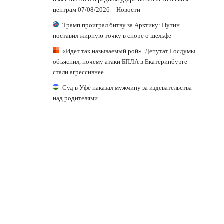
центрам 07/08/2026 – Новости
Трамп проиграл битву за Арктику: Путин
поставил жирную точку в споре о шельфе
«Идет так называемый рой». Депутат Госдумы
объяснил, почему атаки БПЛА в Екатеринбурге
стали агрессивнее
Суд в Уфе наказал мужчину за издевательства
над родителями