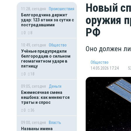
Новый сп
11:28, сегодня
Происшествия
Белгородчина держит
оружия п
удар: 123 атаки за сутки с
пострадавшими
РФ
0
8
10:49, сегодня
Общество
Оно должен ли
Учёные предупредили
белгородцев о сильном
геомагнитном ударе в
Общество
пятницу
14.05.2026 17:24
5
0
18
09:05, сегодня
Деньги
Ежемесячная смена
кешбэка: как меняются
траты и спрос
0
36
09:00, сегодня
Власть
Названы имена