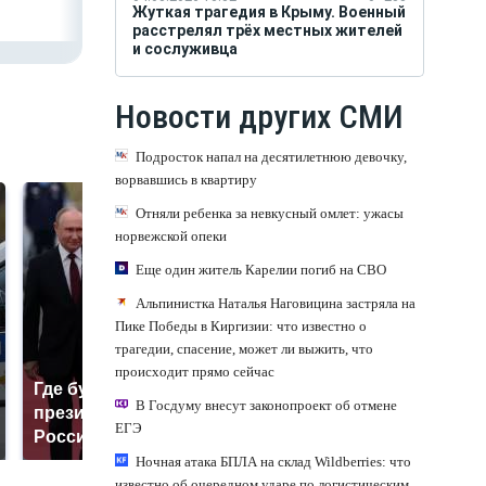
Жуткая трагедия в Крыму. Военный
расстрелял трёх местных жителей
и сослуживца
Новости других СМИ
Подросток напал на десятилетнюю девочку,
ворвавшись в квартиру
Отняли ребенка за невкусный омлет: ужасы
норвежской опеки
Еще один житель Карелии погиб на СВО
Альпинистка Наталья Наговицина застряла на
Пике Победы в Киргизии: что известно о
трагедии, спасение, может ли выжить, что
происходит прямо сейчас
Где будет встреча
На Урале из казны
В Госдуму внесут законопроект об отмене
президентов США и
были украдены 18
ЕГЭ
России: Европа?
миллионов рублей
Ночная атака БПЛА на склад Wildberries: что
известно об очередном ударе по логистическим