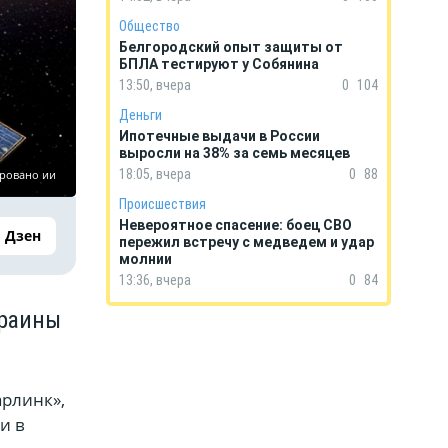
Общество
Белгородский опыт защиты от
БПЛА тестируют у Собянина
13:50, вчера
0
104
Деньги
Ипотечные выдачи в России
выросли на 38% за семь месяцев
18:05, вчера
0
88
ировано ии
Происшествия
Невероятное спасение: боец СВО
Дзен
пережил встречу с медведем и удар
молнии
13:36, вчера
0
84
краины
арлинк»,
и в