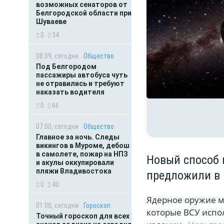
возможных сенаторов от
Белгородской области при
Шуваеве
0
34
08:09, сегодня
Общество
Под Белгородом
пассажиры автобуса чуть
не отравились и требуют
наказать водителя
0
66
07:00, сегодня
Общество
Главное за ночь. Следы
викингов в Муроме, дебош
в самолете, пожар на НПЗ
Новый способ 
и акулы оккупировали
пляжи Владивостока
предложили в
0
40
Ядерное оружие м
01:00, сегодня
Гороскоп
которые ВСУ испо
Точный гороскоп для всех