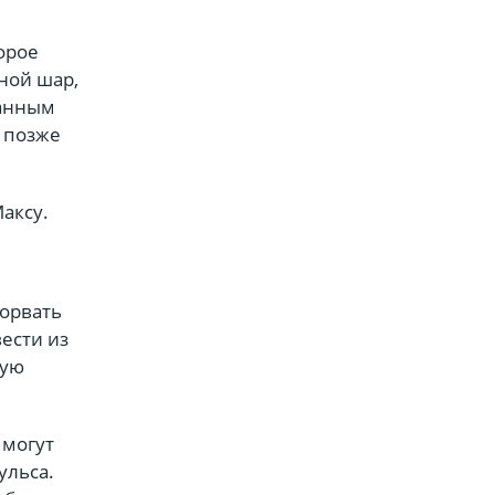
орое
ной шар,
данным
о позже
аксу.
зорвать
ести из
лую
 могут
ульса.