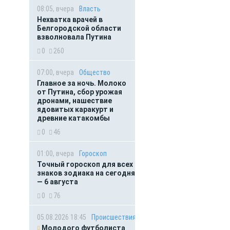
08:05, вчера
Власть
Нехватка врачей в
Белгородской области
взволновала Путина
0
260
07:00, вчера
Общество
Главное за ночь. Молоко
от Путина, сбор урожая
дронами, нашествие
ядовитых каракурт и
древние катакомбы
0
46
01:00, вчера
Гороскоп
Точный гороскоп для всех
знаков зодиака на сегодня
— 6 августа
0
76
05.08.2026 18:45
Происшествия
Молодого футболиста