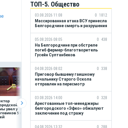
ТОП-5. Общество
03.08.2026 11:08
0
1812
ре
Массированная атака ВСУ принесла
Белгородчине смерть и разрушения
05.08.2026 08:05
0
438
На Белгородчине при обстреле
погиб фермер-благотворитель
Гусейн Султанбеков
04.08.2026 08:02
0
338
Приговор бывшему гаишному
начальнику Старого Оскола
отправлен на пересмотр
03.08.2026 14:00
0
328
ектор
Объем продаж
Рефинансирован
Арестованные топ-менеджеры
ородской
кредитов
кредитов в перв
белгородского «Эфко» обжалуют
ы увел у
наличными в России
полугодии 2026 г
говиков 5 млн
вырос на 64%
заключение под стражу
лей
04.08.2026 13:32
0
288