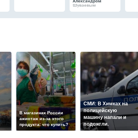
Александром
Шуваевым
СМИ: В Химках на
полицейскую
В магазинах России
машину напали и
ажиотаж из-за этого
подожгли.
продукта: что купить?