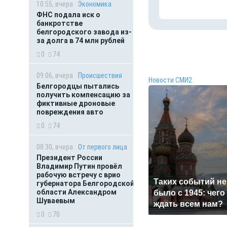
10:55, вчера
Экономика
ФНС подала иск о
банкротстве
белгородского завода из-
за долга в 74 млн рублей
0
74
09:06, вчера
Происшествия
Новости СМИ2
Белгородцы пытались
получить компенсацию за
фиктивные дроновые
повреждения авто
0
74
08:30, вчера
От первого лица
Президент России
Владимир Путин провёл
рабочую встречу с врио
Таких событий не
губернатора Белгородской
области Александром
было с 1945: чего
Шуваевым
ждать всем нам?
0
70