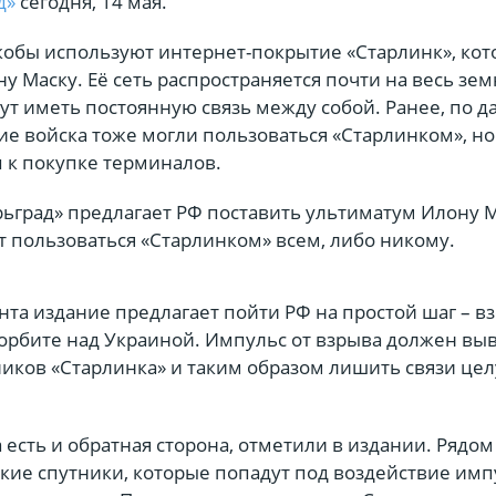
д»
сегодня, 14 мая.
кобы используют интернет-покрытие «Старлинк», кот
 Маску. Её сеть распространяется почти на весь зем
ут иметь постоянную связь между собой. Ранее, по 
ие войска тоже могли пользоваться «Старлинком», н
п к покупке терминалов.
рьград» предлагает РФ поставить ультиматум Илону М
т пользоваться «Старлинком» всем, либо никому.
нта издание предлагает пойти РФ на простой шаг – в
орбите над Украиной. Импульс от взрыва должен выв
ников «Старлинка» и таким образом лишить связи це
а есть и обратная сторона, отметили в издании. Рядом
кие спутники, которые попадут под воздействие имп