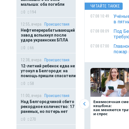
малыша: оба погибли
ЧИТАЙТЕ ТАКЖЕ
0
194
Учёные
07.08 10:49
в пятн
12:55, вчера
Происшествия
Нефтеперерабатывающий
Под Бе
07.08 08:09
завод вспыхнул после
требую
удара украинских БПЛА
Главно
07.08 07:00
0
66
пожар 
12:38, вчера
Происшествия
12-летний ребенок едва не
утонул в Белгороде: на
помощь пришли спасатели
0
58
11:00, вчера
Происшествия
Ежемесячная сме
Над Белгородчиной сбито
кешбэка:
рекордное количество: 17
как меняются тр
раненых, но потерь нет
и спрос
0
270