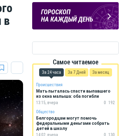
ого
Подпишись
ПОГОДА
ГОРОСКОП
на тг-канал
 в
В БЕЛГОРОДЕ
НА КАЖДЫЙ ДЕНЬ
«МОЁ! Белгород»
Самое читаемое
За 24 часа
За 7 Дней
За месяц
Происшествия
Мать пыталась спасти выпавшего
из окна малыша: оба погибли
13:15, вчера
0
192
Общество
Белгородцам могут помочь
федеральными деньгами собрать
детей в школу
14:02, вчера
0
130