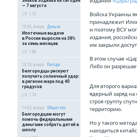
издании
«Царьгра
знаков зодиака на сегодня
— 7 августа
Войска Украины я
0
72
принадлежит Илону
18:05, вчера
Деньги
и поэтому ВСУ мог
Ипотечные выдачи
издания, российск
в России выросли на 38%
за семь месяцев
им закрыли досту
0
88
В этом случае «Ца
15:10, вчера
Погода
Либо он разрешае
Белгородцы рискуют
получить солнечный удар:
в регионе жара под 40
Для второго вариа
градусов
ядерный заряд на 
0
74
строя группу спут
14:02, вчера
Общество
территорию.
Белгородцам могут
помочь федеральными
Но у такого метод
деньгами собрать детей в
находиться китайс
школу