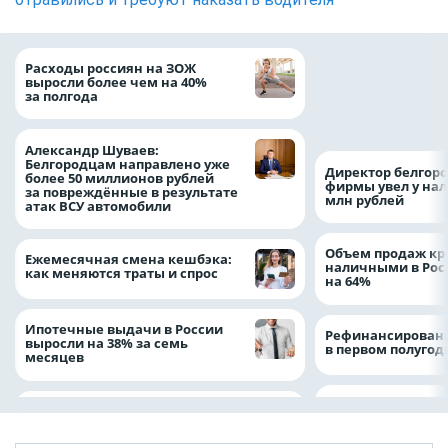
Президент Росси
Расходы россиян на ЗОЖ
Путин провёл раб
выросли более чем на 40%
с врио губернато
за полгода
Белгородской обл
Александром Шу
Александр Шуваев:
Белгородцам направлено уже
Директор белгор
более 50 миллионов рублей
фирмы увел у нал
за повреждённые в результате
млн рублей
атак ВСУ автомобили
Объем продаж кр
Ежемесячная смена кешбэка:
наличными в Рос
как меняются траты и спрос
на 64%
Ипотечные выдачи в России
Рефинансировани
выросли на 38% за семь
в первом полугоди
месяцев