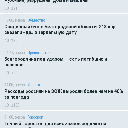
мужчина, разрушены дома и машины
0
91
15:06, вчера
Общество
Свадебный бум в Белгородской области: 218 пар
сказали «да» в зеркальную дату
0
82
14:47, вчера
Происшествия
Белгородчина под ударом — есть погибшие и
раненые
0
98
09:05, вчера
Деньги
Расходы россиян на ЗОЖ выросли более чем на 40%
за полгода
0
139
01:00, вчера
Гороскоп
Точный гороскоп для всех знаков зодиака на