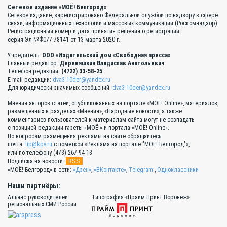
Сетевое издание «МОЁ! Белгород»
Сетевое издание, зарегистрировано Федеральной службой по надзору в сфере
связи, информационных технологий и массовых коммуникаций (Роскомнадзор).
Регистрационный номер и дата принятия решения о регистрации:
серия Эл №ФС77-78141 от 13 марта 2020 г.
Учредитель:
ООО «Издательский дом «Свободная пресса»
Главный редактор:
Деревяшкин Владислав Анатольевич
Телефон редакции:
(4722) 33-58-25
E-mail редакции:
dva3-10der@yandex.ru
Для юридически значимых сообщений:
dva3-10der@yandex.ru
Мнения авторов статей, опубликованных на портале «МОЁ! Online», материалов,
размещённых в разделах «Мнения», «Народные новости», а также
комментариев пользователей к материалам сайта могут не совпадать
с позицией редакции газеты «МОЁ!» и портала «МОЁ! Online».
По вопросам размещения рекламы на сайте обращайтесь:
почта:
lip@kpv.ru
с пометкой «Реклама на портале "МОЁ! Белгород"»,
или по телефону (473) 267-94-13
RSS
Подписка на новости:
«МОЁ! Белгород» в сети:
«Дзен»
,
«ВКонтакте»
,
Telegram
,
Одноклассники
Наши партнёры:
Альянс руководителей
Типография «Прайм Принт Воронеж»
региональных СМИ России