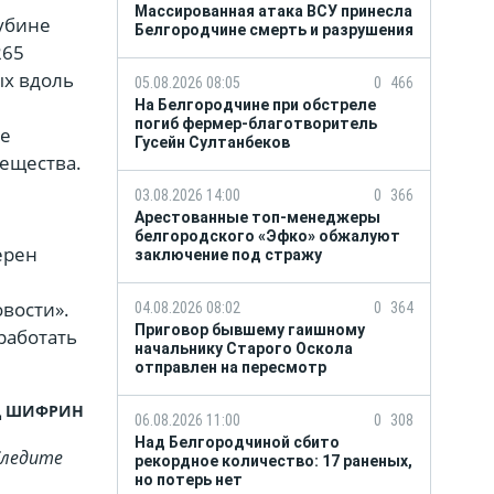
Массированная атака ВСУ принесла
убине
Белгородчине смерть и разрушения
265
ых вдоль
05.08.2026 08:05
0
466
На Белгородчине при обстреле
погиб фермер-благотворитель
ые
Гусейн Султанбеков
вещества.
03.08.2026 14:00
0
366
Арестованные топ-менеджеры
белгородского «Эфко» обжалуют
ерен
заключение под стражу
вости».
04.08.2026 08:02
0
364
Приговор бывшему гаишному
работать
начальнику Старого Оскола
отправлен на пересмотр
д ШИФРИН
06.08.2026 11:00
0
308
Над Белгородчиной сбито
Cледите
рекордное количество: 17 раненых,
но потерь нет