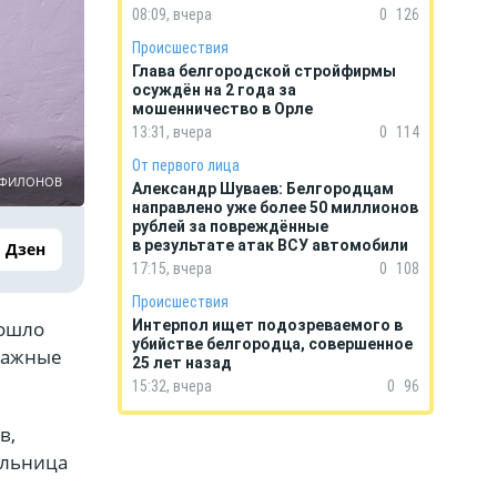
08:09, вчера
0
126
Происшествия
Глава белгородской стройфирмы
осуждён на 2 года за
мошенничество в Орле
13:31, вчера
0
114
От первого лица
ь ФИЛОНОВ
Александр Шуваев: Белгородцам
направлено уже более 50 миллионов
рублей за повреждённые
в результате атак ВСУ автомобили
Дзен
17:15, вчера
0
108
Происшествия
зошло
Интерпол ищет подозреваемого в
убийстве белгородца, совершенное
 важные
25 лет назад
15:32, вчера
0
96
в,
ольница