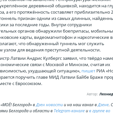
укреплённое деревянной обшивкой, находится на гл
тра, а его протяжённость составляет приблизительно 
 тоннель признан одним из самых длинных, найденн
ики за последние годы. Внутри сотрудники
тельных органов обнаружили боеприпасы, мобильн
нковские карты, видеомагнитофон и наркотические 
олагают, что обнаруженный туннель мог служить
м узлом для ведения преступной деятельности.
стр Латвии Андрис Кулбергс заявил, что твёрдо нам
кономические связи с Москвой и Минском, считая их
ависимостью, ухудшающей ситуацию»,
пишет
РИА «Но
рается поручить главе МИД Латвии Байбе Браже про
месте с Евросоюзом.
Автор:
Леони
«МОЁ! Белгород» в
Дзен новости
и на наш канал в
Дзене
. 
ями Белгорода и области в
Telegram-канале
и
в группе во