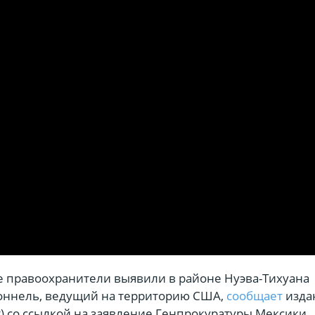
 правоохранители выявили в районе Нуэва-Тихуана
оннель, ведущий на территорию США,
сообщает
изда
P) со ссылкой на заявление Генпрокуратуры Мексики.