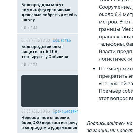
Белгородцам могут
Сооружение, 
помочь федеральными
около 6,4 ме
деньгами собрать детей в
школу
метров. Этот
границы Мекс
0
144
правоохрани
06.08.2026 13:50
Общество
телефоны, ба
Белгородский опыт
Власти предп
защиты от БПЛА
тестируют у Собянина
логистически
0
124
Премьер-мини
прекратить э
«ненужной з
Премьер соби
этот вопрос в
06.08.2026 13:36
Происшествия
Невероятное спасение:
Подписывайтесь на 
боец СВО пережил встречу
с медведем и удар молнии
за главными новост