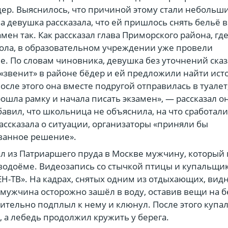
дер. Выяснилось, что причиной этому стали небольш
а девушка рассказала, что ей пришлось снять бельё в
амен так. Как рассказал глава Приморского района, гд
ола, в образовательном учреждении уже провели
е. По словам чиновника, девушка без уточнений сказ
о «звенит» в районе бёдер и ей предложили найти ист
сле этого она вместе подругой отправилась в туалет
ошла рамку и начала писать экзамен», — рассказал он
авил, что школьница не объяснила, на что сработали
рассказала о ситуации, организаторы «приняли бы
ванное решение».
л из Патриаршего пруда в Москве мужчину, который
 водоёме. Видеозапись со стычкой птицы и купальщи
ЕН-ТВ». На кадрах, снятых одним из отдыхающих, видн
 мужчина осторожно зашёл в воду, оставив вещи на б
ительно подплыл к нему и клюнул. После этого купа
, а лебедь продолжил кружить у берега.