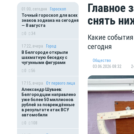
Главное 
01:00, сегодня
Гороскоп
Точный гороскоп для всех
снять ни
знаков зодиака на сегодня
— 8 августа
0
34
Какие события
сегодня
17:22, вчера
Город
В Белгороде открыли
шахматную беседку с
Общество
чугунными фигурами
03.06.2026 08:32
2
0
56
17:15, вчера
От первого лица
Александр Шуваев:
Белгородцам направлено
уже более 50 миллионов
рублей за повреждённые
в результате атак ВСУ
автомобили
0
108