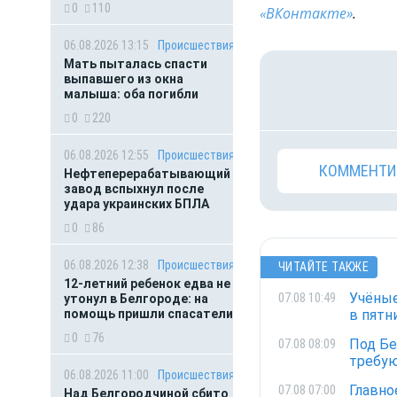
0
110
«ВКонтакте»
.
06.08.2026 13:15
Происшествия
Мать пыталась спасти
выпавшего из окна
малыша: оба погибли
0
220
06.08.2026 12:55
Происшествия
КОММЕНТИ
Нефтеперерабатывающий
завод вспыхнул после
удара украинских БПЛА
0
86
06.08.2026 12:38
Происшествия
ЧИТАЙТЕ ТАКЖЕ
12-летний ребенок едва не
Учёные
07.08 10:49
утонул в Белгороде: на
помощь пришли спасатели
в пятн
0
76
Под Бе
07.08 08:09
требую
06.08.2026 11:00
Происшествия
Главно
07.08 07:00
Над Белгородчиной сбито