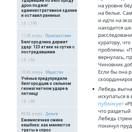
Ударивший по Белгороду
на уровне бё
дрон поджег
административное здание
на белье. Сам
и оставил раненых
и идти на экз
0
190
находится шк
расследовани
11:28, вчера
Происшествия
куратору, чт
Белгородчина держит
удар: 123 атаки за сутки с
проблемы. «По
пострадавшими
вернулась, пр
0
56
Чиновник доб
Если бы она 
10:49, вчера
Общество
скоординиро
Учёные предупредили
белгородцев о сильном
Лебедь выгна
геомагнитном ударе в
пятницу
искупаться в
0
88
публикует
«Р
что раздетый
09:05, вчера
Деньги
Лебедь стрем
Ежемесячная смена
покинул пруд
кешбэка: как меняются
траты и спрос