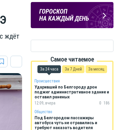
Подпишись
ПОГОДА
ГОРОСКОП
на тг-канал
ГЭ
В БЕЛГОРОДЕ
НА КАЖДЫЙ ДЕНЬ
«МОЁ! Белгород»
с ждёт
Самое читаемое
За 24 часа
За 7 Дней
За месяц
Происшествия
Ударивший по Белгороду дрон
поджег административное здание и
оставил раненых
12:09, вчера
0
186
Общество
Под Белгородом пассажиры
автобуса чуть не отравились и
требуют наказать водителя