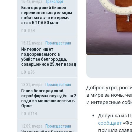
16:43, вчера
Транспорт
Белгородский бизнес
перечислил владельцам
побитых авто во время
атак БПЛА 50 млн
0
64
15:32, вчера
Происшествия
Интерпол ищет
подозреваемого в
убийстве белгородца,
совершенное 25 лет назад
0
96
13:31, вчера
Происшествия
Доброе утро, росс
Глава белгородской
в мире за ночь, ч
стройфирмы осуждён на 2
года за мошенничество в
и интересные соб
Орле
0
114
Девушка из П
сообщает
«Фо
12:09, вчера
Происшествия
пришла сдава