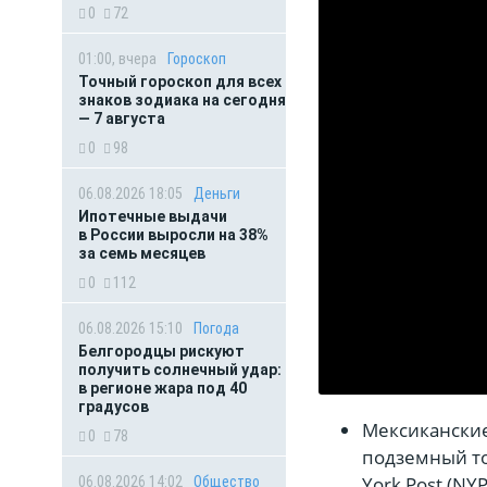
0
72
01:00, вчера
Гороскоп
Точный гороскоп для всех
знаков зодиака на сегодня
— 7 августа
0
98
06.08.2026 18:05
Деньги
Ипотечные выдачи
в России выросли на 38%
за семь месяцев
0
112
06.08.2026 15:10
Погода
Белгородцы рискуют
получить солнечный удар:
в регионе жара под 40
градусов
Мексиканские
0
78
подземный т
York Post (NY
06.08.2026 14:02
Общество