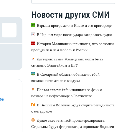
Новости других СМИ
Взрывы прогремели в Киеве и его пригороде
В Черном море после удара загорелось судно
Историк Малиновски признался, что раскопки
пробудили в нем любовь к России
Дегтерев: семья Усольцевых могла быть
связана с Эпштейном и ЦРУ
В Самарской области объявлен отбой
возможности атаки с воздуха
Портал cznews.info извинился за фейк о
пожаре на нефтезаводе в Братиславе
ре
В Вышнем Волочке будут судить рецидивиста
с метадоном
Девам захочется всё проконтролировать,
Стрельцы будут флиртовать, а одинокие Водолеи