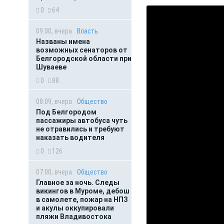
0
64
09:00, вчера
Власть
Названы имена
возможных сенаторов от
Белгородской области при
Шуваеве
0
88
08:09, вчера
Общество
Под Белгородом
пассажиры автобуса чуть
не отравились и требуют
наказать водителя
0
126
07:00, вчера
Общество
Главное за ночь. Следы
викингов в Муроме, дебош
в самолете, пожар на НПЗ
и акулы оккупировали
пляжи Владивостока