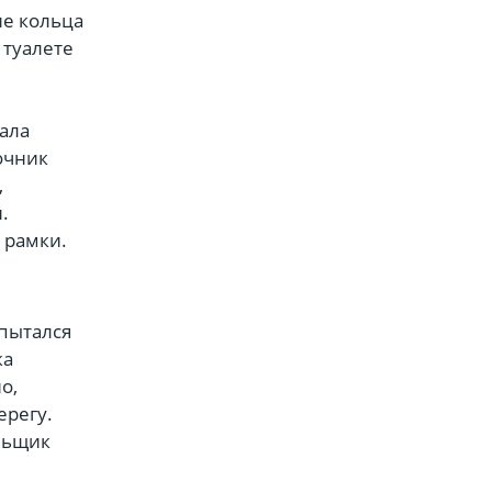
ие кольца
 туалете
е
ала
очник
,
.
 рамки.
 пытался
ка
о,
ерегу.
льщик