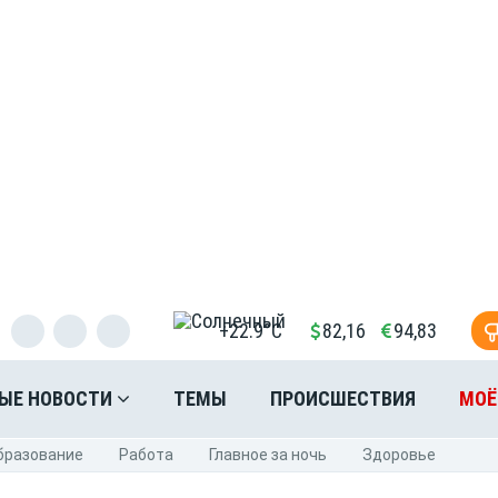
+22.9°C
82,16
94,83
ЫЕ НОВОСТИ
ТЕМЫ
ПРОИСШЕСТВИЯ
МОЁ
бразование
Pабота
Главное за ночь
Здоровье