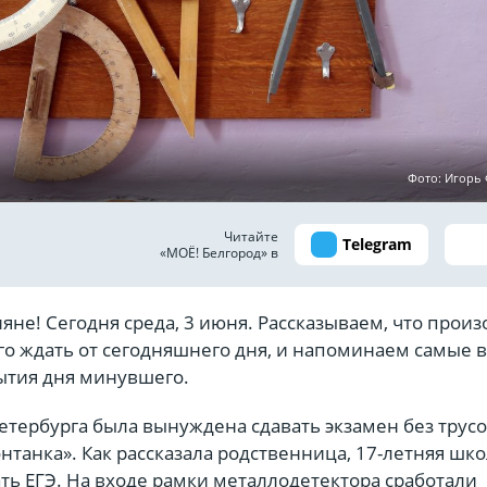
Фото: Игор
Читайте
Telegram
«МОЁ! Белгород» в
ияне! Сегодня среда, 3 июня. Рассказываем, что прои
его ждать от сегодняшнего дня, и напоминаем самые
ытия дня минувшего.
етербурга была вынуждена сдавать экзамен без трусо
нтанка». Как рассказала родственница, 17-летняя шк
ть ЕГЭ. На входе рамки металлодетектора сработали