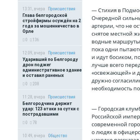
13:31, вчера
Происшествия
— Стихия в Подмо
Глава белгородской
Очередной сильны
стройфирмы осуждён на 2
артерии, что не о
года за мошенничество в
Орле
снятое местной ж
0
136
водные маршруты.
пока одни пытаютс
12:09, вчера
Происшествия
и идут босиком, п
Ударивший по Белгороду
лучше всего перед
дрон поджег
административное здание
«освежающей» и д
и оставил раненых
дружно согласилис
0
208
необходимость по
11:28, вчера
Происшествия
Белгородчина держит
— Городская клум
удар: 123 атаки за сутки с
пострадавшими
Российской импери
0
78
современной горо
о людях в офицерс
10:49, вчера
Общество
находке рассказал