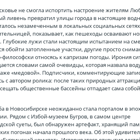
сковье не смогла испортить настроение жителям Лю
й ливень превратил улицы города в настоящие вод
сталось незамеченным в локальных социальных сетях
ительницей, показывает, как пешеходы осваивают н
 Глубокие лужи стали настоящим испытанием на сме
я обойти затопленные участки, другие просто снима
о-философски относясь к капризам погоды. Ирония с
ается словами самой очевидцы, которая назвала вод
аже «медовой». Подписчики, комментирующие запис
ь с автором ролика: после таких природных аттракц
сещать общественные бассейны отпадает сама собой
ба в Новосибирске неожиданно стала порталом в эпо
и. Рядом с Избой-музеем Бугров, в самом центре
дской суеты, был обнаружен артефакт, хранящий пам
ких погонах начала прошлого века. Об этой удивите
 «Бугринский комитет». История этого открытия дост