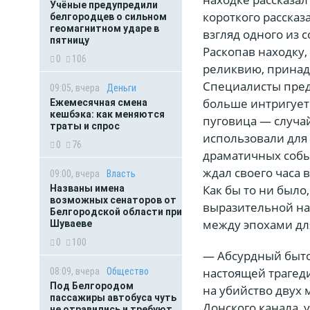
Учёные предупредили
короткого рассказ
белгородцев о сильном
геомагнитном ударе в
взгляд одного из 
пятницу
Раскопав находку
0
106
реликвию, принад
Специалисты пред
09:05, вчера
Деньги
больше интригует 
Ежемесячная смена
кешбэка: как меняются
пуговица — случай
траты и спрос
использовали для
0
76
драматичных собы
ждал своего часа 
09:00, вчера
Власть
Как бы то ни было
Названы имена
возможных сенаторов от
выразительной нах
Белгородской области при
между эпохами дл
Шуваеве
0
100
— Абсурдный быто
настоящей трагед
08:09, вчера
Общество
Под Белгородом
на убийство двух
пассажиры автобуса чуть
Донского канала, 
не отравились и требуют