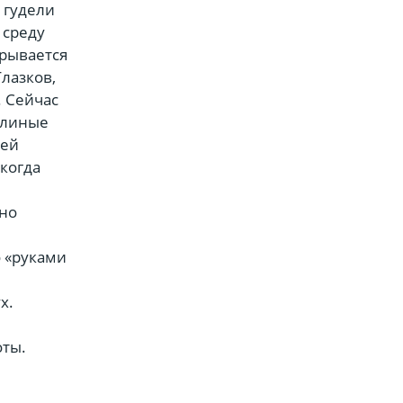
 гудели
 среду
крывается
лазков,
. Сейчас
елиные
бей
когда
ьно
 «руками
х.
е
оты.