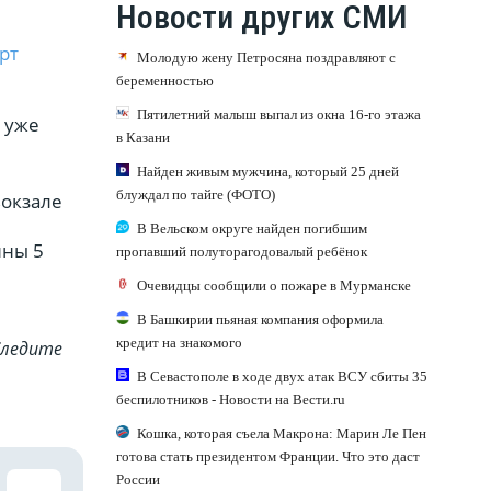
Новости других СМИ
рт
Молодую жену Петросяна поздравляют с
беременностью
Пятилетний малыш выпал из окна 16-го этажа
 уже
в Казани
Найден живым мужчина, который 25 дней
блуждал по тайге (ФОТО)
вокзале
В Вельском округе найден погибшим
ины 5
пропавший полуторагодовалый ребёнок
Очевидцы сообщили о пожаре в Мурманске
В Башкирии пьяная компания оформила
кредит на знакомого
Cледите
В Севастополе в ходе двух атак ВСУ сбиты 35
беспилотников - Новости на Вести.ru
Кошка, которая съела Макрона: Марин Ле Пен
готова стать президентом Франции. Что это даст
России