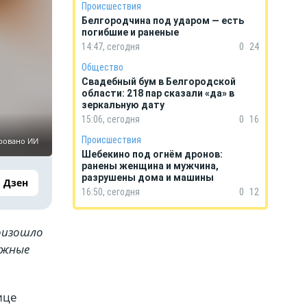
Происшествия
Белгородчина под ударом — есть
погибшие и раненые
14:47, сегодня
0
24
Общество
Свадебный бум в Белгородской
области: 218 пар сказали «да» в
зеркальную дату
15:06, сегодня
0
16
Происшествия
ровано ИИ
Шебекино под огнём дронов:
ранены женщина и мужчина,
разрушены дома и машины
Дзен
16:50, сегодня
0
12
роизошло
ажные
ице