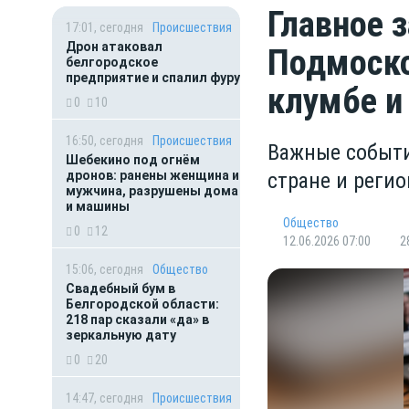
Главное 
17:01, сегодня
Происшествия
Дрон атаковал
Подмоско
белгородское
предприятие и спалил фуру
клумбе и
0
10
16:50, сегодня
Происшествия
Важные событи
Шебекино под огнём
дронов: ранены женщина и
стране и регио
мужчина, разрушены дома
и машины
Общество
0
12
12.06.2026 07:00
2
15:06, сегодня
Общество
Свадебный бум в
Белгородской области:
218 пар сказали «да» в
зеркальную дату
0
20
14:47, сегодня
Происшествия