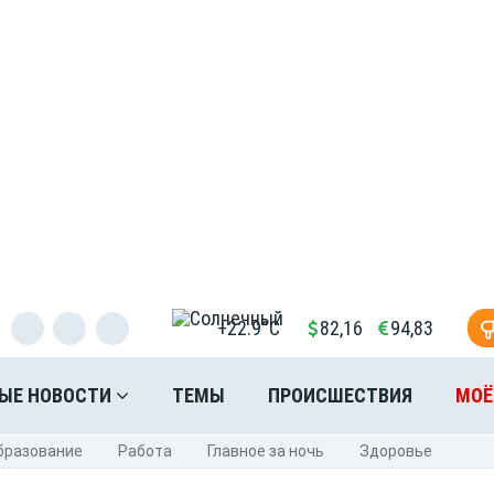
+22.9°C
82,16
94,83
ЫЕ НОВОСТИ
ТЕМЫ
ПРОИСШЕСТВИЯ
МОЁ
бразование
Pабота
Главное за ночь
Здоровье