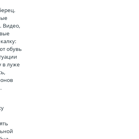
берец.
ные
. Видео,
овые
калку:
ют обувь
итуации
у в луже
ь,
ионов
.
ху
ять
льной
ойна