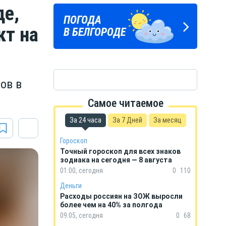
де,
Подпишись
ПОГОДА
ГОРОСКОП
на тг-канал
кт на
В БЕЛГОРОДЕ
НА КАЖДЫЙ ДЕНЬ
«МОЁ! Белгород»
ов в
Самое читаемое
За 24 часа
За 7 Дней
За месяц
Гороскоп
Точный гороскоп для всех знаков
зодиака на сегодня — 8 августа
01:00, сегодня
0
110
Деньги
Расходы россиян на ЗОЖ выросли
более чем на 40% за полгода
09:05, сегодня
0
68