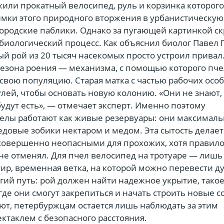
или прокатный велосипед, руль и корзинка которого
имки этого природного вторжения в урбанистическую
городские паблики. Однако за пугающей картинкой с
иологический процесс. Как объяснил биолог Павел Г
й рой из 20 тысяч насекомых просто устроил привал
 сезона роения — механизма, с помощью которого пч
свою популяцию. Старая матка с частью рабочих осо
лей, чтобы основать новую колонию. «Они не знают, 
удут есть», — отмечает эксперт. Именно поэтому
елы работают как живые резервуары: они максимал
едовые зобики нектаром и медом. Эта сытость делает
совершенно неопасными для прохожих, хотя правило
 не отменял. Для пчел велосипед на тротуаре — лишь
р, временная ветка, на которой можно перевести ду
гий путь: рой должен найти надежное укрытие, тако
 где они смогут закрепиться и начать строить новые с
ют, петербуржцам остается лишь наблюдать за этим
ктаклем с безопасного расстояния.