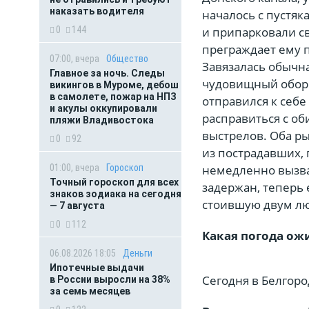
наказать водителя
началось с пустяк
и припарковали с
0
144
преграждает ему п
07:00, вчера
Общество
Завязалась обычна
Главное за ночь. Следы
чудовищный оборо
викингов в Муроме, дебош
в самолете, пожар на НПЗ
отправился к себе
и акулы оккупировали
расправиться с об
пляжи Владивостока
выстрелов. Оба ры
0
92
из пострадавших, 
немедленно вызва
01:00, вчера
Гороскоп
Точный гороскоп для всех
задержан, теперь 
знаков зодиака на сегодня
стоившую двум лю
— 7 августа
0
112
Какая погода ож
06.08.2026 18:05
Деньги
Ипотечные выдачи
Сегодня в Белгоро
в России выросли на 38%
за семь месяцев