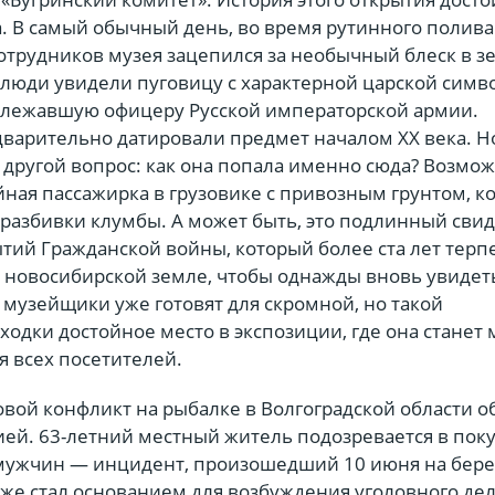
а. В самый обычный день, во время рутинного полива
сотрудников музея зацепился за необычный блеск в з
, люди увидели пуговицу с характерной царской сим
лежавшую офицеру Русской императорской армии.
варительно датировали предмет началом XX века. Но
другой вопрос: как она попала именно сюда? Возмож
ная пассажирка в грузовике с привозным грунтом, к
 разбивки клумбы. А может быть, это подлинный сви
тий Гражданской войны, который более ста лет терп
в новосибирской земле, чтобы однажды вновь увидеть
, музейщики уже готовят для скромной, но такой
одки достойное место в экспозиции, где она станет
я всех посетителей.
вой конфликт на рыбалке в Волгоградской области о
ией. 63-летний местный житель подозревается в по
 мужчин — инцидент, произошедший 10 июня на берег
уже стал основанием для возбуждения уголовного дел