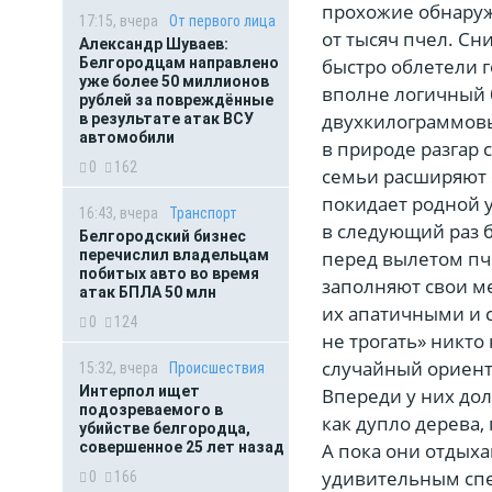
прохожие обнаруж
17:15, вчера
От первого лица
от тысяч пчел. Сн
Александр Шуваев:
быстро облетели 
Белгородцам направлено
уже более 50 миллионов
вполне логичный б
рублей за повреждённые
двухкилограммовы
в результате атак ВСУ
автомобили
в природе разгар
0
162
семьи расширяют 
покидает родной у
16:43, вчера
Транспорт
в следующий раз б
Белгородский бизнес
перед вылетом пч
перечислил владельцам
побитых авто во время
заполняют свои м
атак БПЛА 50 млн
их апатичными и 
0
124
не трогать» никто
случайный ориенти
15:32, вчера
Происшествия
Интерпол ищет
Впереди у них дол
подозреваемого в
как дупло дерева,
убийстве белгородца,
А пока они отдыха
совершенное 25 лет назад
удивительным спе
0
166