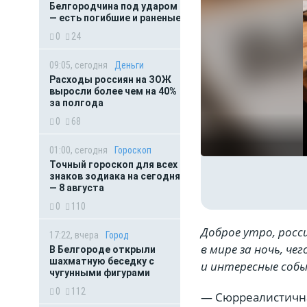
Белгородчина под ударом
— есть погибшие и раненые
0
24
09:05, сегодня
Деньги
Расходы россиян на ЗОЖ
выросли более чем на 40%
за полгода
0
68
01:00, сегодня
Гороскоп
Точный гороскоп для всех
знаков зодиака на сегодня
— 8 августа
0
110
Доброе утро, росс
17:22, вчера
Город
в мире за ночь, ч
В Белгороде открыли
шахматную беседку с
и интересные собы
чугунными фигурами
0
112
— Сюрреалистичная