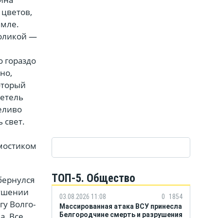
 цветов,
емле.
воликой —
 гораздо
но,
оторый
детель
еливо
 свет.
 мостиком
ТОП-5. Общество
бернулся
кушении
03.08.2026 11:08
0
1854
у Волго-
Массированная атака ВСУ принесла
Белгородчине смерть и разрушения
а. Все