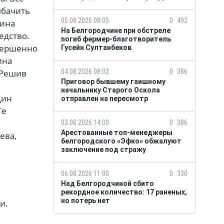
ыбачить
05.08.2026 08:05
0
492
шина
На Белгородчине при обстреле
едство.
погиб фермер-благотворитель
овершенно
Гусейн Султанбеков
ина
04.08.2026 08:02
0
386
 Решив
Приговор бывшему гаишному
начальнику Старого Оскола
дин
отправлен на пересмотр
Те
03.08.2026 14:00
0
386
Арестованные топ-менеджеры
ева,
белгородского «Эфко» обжалуют
заключение под стражу
06.08.2026 11:00
0
330
Над Белгородчиной сбито
рекордное количество: 17 раненых,
но потерь нет
и.