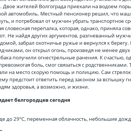
а. Двое жителей Волгограда приехали на водоем пор
вой автомобиль. Местный пенсионер решил, что ма
уть, и потребовал от мужчин убрать транспортное ср
я словесная перепалка, которая, однако, приняла с
т. Не найдя других аргументов, разгневанный мужч
 домой, забрал охотничье ружье и вернулся к берегу.
идчиками, он открыл огонь, произведя не менее двух
бака получили огнестрельные ранения. К счастью, о
превозмогая боль, смог связаться с родственниками. 
ли на место скорую помощь и полицию. Сам стрелок
ему предстоит ответить перед законом за вспышку гн
дям здоровья, а возможно, и жизни.
идает белгородцев сегодня
де до 29°С, переменная облачность, небольшие дожд