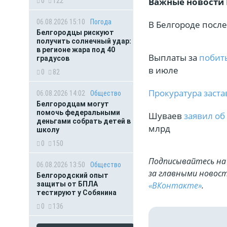
Важные новости 
0
122
06.08.2026 15:10
Погода
В Белгороде посл
Белгородцы рискуют
получить солнечный удар:
в регионе жара под 40
Выплаты за
побит
градусов
в июле
0
82
Прокуратура заст
06.08.2026 14:02
Общество
Белгородцам могут
помочь федеральными
Шуваев
заявил об
деньгами собрать детей в
млрд
школу
0
150
Подписывайтесь на 
06.08.2026 13:50
Общество
за главными новост
Белгородский опыт
«ВКонтакте»
.
защиты от БПЛА
тестируют у Собянина
0
136