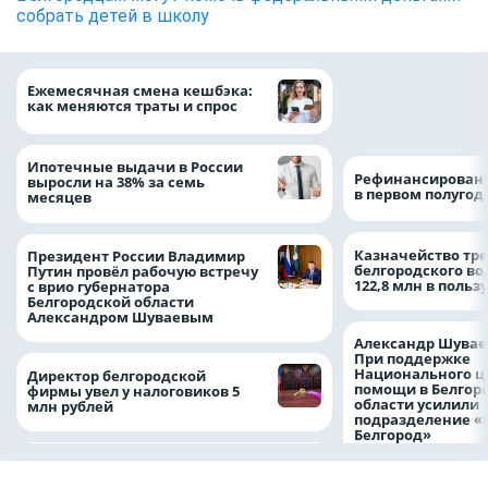
собрать детей в школу
Объем продаж кр
Ежемесячная смена кешбэка:
наличными в Рос
как меняются траты и спрос
на 64%
Ипотечные выдачи в России
Рефинансировани
выросли на 38% за семь
в первом полугоди
месяцев
Казначейство тре
Президент России Владимир
белгородского в
Путин провёл рабочую встречу
122,8 млн в польз
с врио губернатора
Белгородской области
Александром Шуваевым
Александр Шувае
При поддержке
Национального ц
Директор белгородской
помощи в Белгор
фирмы увел у налоговиков 5
области усилили
млн рублей
подразделение «
Белгород»