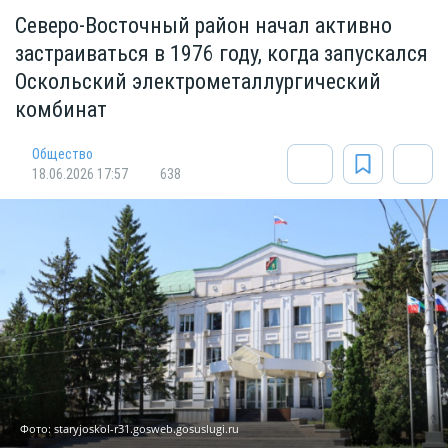
Северо-Восточный район начал активно
застраиваться в 1976 году, когда запускался
Оскольский электрометаллургический
комбинат
Общество
18.06.2026 17:57
638
Фото: staryjoskol-r31.gosweb.gosuslugi.ru