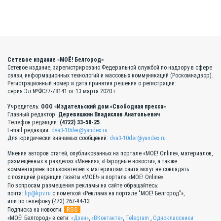
Сетевое издание «МОЁ! Белгород»
Сетевое издание, зарегистрировано Федеральной службой по надзору в сфере
связи, информационных технологий и массовых коммуникаций (Роскомнадзор).
Регистрационный номер и дата принятия решения о регистрации:
серия Эл №ФС77-78141 от 13 марта 2020 г.
Учредитель:
ООО «Издательский дом «Свободная пресса»
Главный редактор:
Деревяшкин Владислав Анатольевич
Телефон редакции:
(4722) 33-58-25
E-mail редакции:
dva3-10der@yandex.ru
Для юридически значимых сообщений:
dva3-10der@yandex.ru
Мнения авторов статей, опубликованных на портале «МОЁ! Online», материалов,
размещённых в разделах «Мнения», «Народные новости», а также
комментариев пользователей к материалам сайта могут не совпадать
с позицией редакции газеты «МОЁ!» и портала «МОЁ! Online».
По вопросам размещения рекламы на сайте обращайтесь:
почта:
lip@kpv.ru
с пометкой «Реклама на портале "МОЁ! Белгород"»,
или по телефону (473) 267-94-13
RSS
Подписка на новости:
«МОЁ! Белгород» в сети:
«Дзен»
,
«ВКонтакте»
,
Telegram
,
Одноклассники