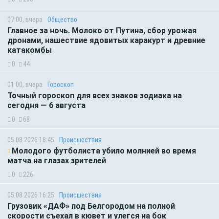
07:00, вчера
Общество
Главное за ночь. Молоко от Путина, сбор урожая
дронами, нашествие ядовитых каракурт и древние
катакомбы
0
44
01:00, вчера
Гороскоп
Точный гороскоп для всех знаков зодиака на
сегодня — 6 августа
0
68
05.08.2026 18:45
Происшествия
Молодого футболиста убило молнией во время
матча на глазах зрителей
0
226
05.08.2026 16:25
Происшествия
Грузовик «ДАФ» под Белгородом на полной
скорости съехал в кювет и улегся на бок