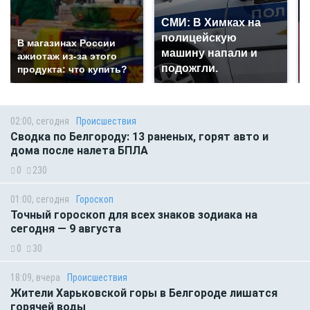
СМИ: В Химках на
полицейскую
В магазинах России
машину напали и
ажиотаж из-за этого
подожгли.
продукта: что купить?
02:00, сегодня
Происшествия
Сводка по Белгороду: 13 раненых, горят авто и
дома после налета БПЛА
0
230
01:00, сегодня
Гороскоп
Точный гороскоп для всех знаков зодиака на
сегодня — 9 августа
0
30
18:09, вчера
Происшествия
Жители Харьковской горы в Белгороде лишатся
горячей воды