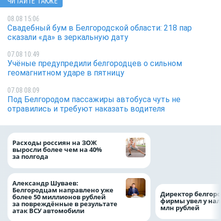
ЧИТАЙТЕ ТАКЖЕ
08.08 15:06
Свадебный бум в Белгородской области: 218 пар
сказали «да» в зеркальную дату
07.08 10:49
Учёные предупредили белгородцев о сильном
геомагнитном ударе в пятницу
07.08 08:09
Под Белгородом пассажиры автобуса чуть не
отравились и требуют наказать водителя
Президент Росси
Расходы россиян на ЗОЖ
Путин провёл раб
выросли более чем на 40%
с врио губернато
за полгода
Белгородской обл
Александром Шу
Александр Шуваев:
Белгородцам направлено уже
Директор белгор
более 50 миллионов рублей
фирмы увел у нал
за повреждённые в результате
млн рублей
атак ВСУ автомобили