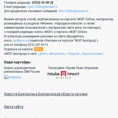
Телефон редакции:
(4722) 33-58-25
E-mail редакции:
dva3-10der@yandex.ru
Для юридически значимых сообщений:
dva3-10der@yandex.ru
Мнения авторов статей, опубликованных на портале «МОЁ! Online», материалов,
размещённых в разделах «Мнения», «Народные новости», а также
комментариев пользователей к материалам сайта могут не совпадать
с позицией редакции газеты «МОЁ!» и портала «МОЁ! Online».
По вопросам размещения рекламы на сайте обращайтесь:
почта:
lip@kpv.ru
с пометкой «Реклама на портале "МОЁ! Белгород"»,
или по телефону (473) 267-94-13
RSS
Подписка на новости:
«МОЁ! Белгород» в сети:
«Дзен»
,
«ВКонтакте»
,
Telegram
,
Одноклассники
Наши партнёры:
Альянс руководителей
Типография «Прайм Принт Воронеж»
региональных СМИ России
Новости Белгорода и Белгородской области сегодня
Карта сайта