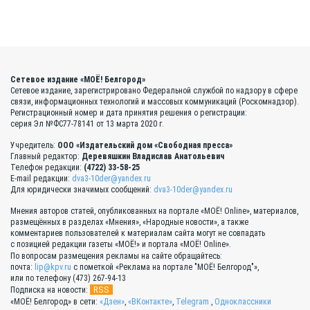
Сетевое издание «МОЁ! Белгород»
Сетевое издание, зарегистрировано Федеральной службой по надзору в сфере
связи, информационных технологий и массовых коммуникаций (Роскомнадзор).
Регистрационный номер и дата принятия решения о регистрации:
серия Эл №ФС77-78141 от 13 марта 2020 г.
Учредитель:
ООО «Издательский дом «Свободная пресса»
Главный редактор:
Деревяшкин Владислав Анатольевич
Телефон редакции:
(4722) 33-58-25
E-mail редакции:
dva3-10der@yandex.ru
Для юридически значимых сообщений:
dva3-10der@yandex.ru
Мнения авторов статей, опубликованных на портале «МОЁ! Online», материалов,
размещённых в разделах «Мнения», «Народные новости», а также
комментариев пользователей к материалам сайта могут не совпадать
с позицией редакции газеты «МОЁ!» и портала «МОЁ! Online».
По вопросам размещения рекламы на сайте обращайтесь:
почта:
lip@kpv.ru
с пометкой «Реклама на портале "МОЁ! Белгород"»,
или по телефону (473) 267-94-13
RSS
Подписка на новости:
«МОЁ! Белгород» в сети:
«Дзен»
,
«ВКонтакте»
,
Telegram
,
Одноклассники