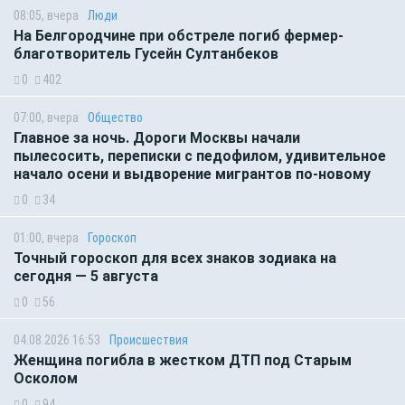
08:05, вчера
Люди
На Белгородчине при обстреле погиб фермер-
благотворитель Гусейн Султанбеков
0
402
07:00, вчера
Общество
Главное за ночь. Дороги Москвы начали
пылесосить, переписки с педофилом, удивительное
начало осени и выдворение мигрантов по-новому
0
34
01:00, вчера
Гороскоп
Точный гороскоп для всех знаков зодиака на
сегодня — 5 августа
0
56
04.08.2026 16:53
Происшествия
Женщина погибла в жестком ДТП под Старым
Осколом
0
94