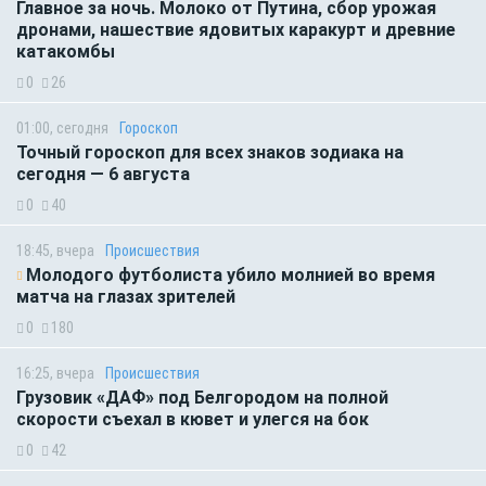
Главное за ночь. Молоко от Путина, сбор урожая
дронами, нашествие ядовитых каракурт и древние
катакомбы
0
26
01:00, сегодня
Гороскоп
Точный гороскоп для всех знаков зодиака на
сегодня — 6 августа
0
40
18:45, вчера
Происшествия
Молодого футболиста убило молнией во время
матча на глазах зрителей
0
180
16:25, вчера
Происшествия
Грузовик «ДАФ» под Белгородом на полной
скорости съехал в кювет и улегся на бок
0
42